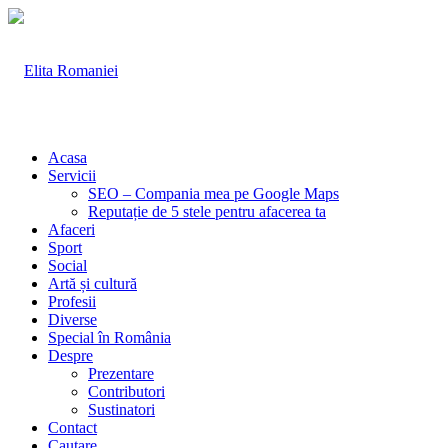
Acasa
Servicii
SEO – Compania mea pe Google Maps
Reputație de 5 stele pentru afacerea ta
Afaceri
Sport
Social
Artă și cultură
Profesii
Diverse
Special în România
Despre
Prezentare
Contributori
Sustinatori
Contact
Cautare