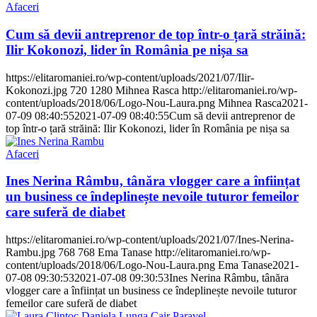
Afaceri
Cum să devii antreprenor de top într-o țară străină:
Ilir Kokonozi, lider în România pe nișa sa
https://elitaromaniei.ro/wp-content/uploads/2021/07/Ilir-
Kokonozi.jpg
720
1280
Mihnea Rasca
http://elitaromaniei.ro/wp-
content/uploads/2018/06/Logo-Nou-Laura.png
Mihnea Rasca
2021-
07-09 08:40:55
2021-07-09 08:40:55
Cum să devii antreprenor de
top într-o țară străină: Ilir Kokonozi, lider în România pe nișa sa
Afaceri
Ines Nerina Râmbu, tânăra vlogger care a înființat
un business ce îndeplinește nevoile tuturor femeilor
care suferă de diabet
https://elitaromaniei.ro/wp-content/uploads/2021/07/Ines-Nerina-
Rambu.jpg
768
768
Ema Tanase
http://elitaromaniei.ro/wp-
content/uploads/2018/06/Logo-Nou-Laura.png
Ema Tanase
2021-
07-08 09:30:53
2021-07-08 09:30:53
Ines Nerina Râmbu, tânăra
vlogger care a înființat un business ce îndeplinește nevoile tuturor
femeilor care suferă de diabet