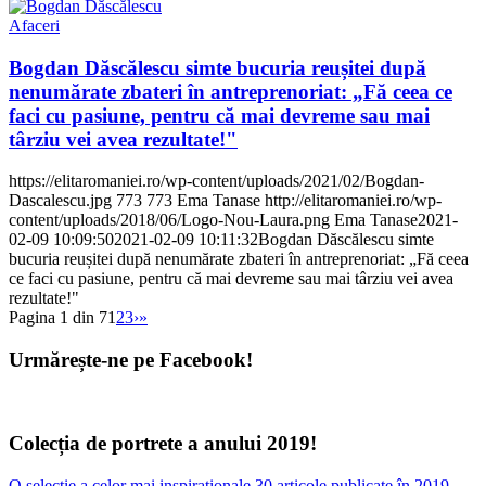
Afaceri
Bogdan Dăscălescu simte bucuria reușitei după
nenumărate zbateri în antreprenoriat: „Fă ceea ce
faci cu pasiune, pentru că mai devreme sau mai
târziu vei avea rezultate!"
https://elitaromaniei.ro/wp-content/uploads/2021/02/Bogdan-
Dascalescu.jpg
773
773
Ema Tanase
http://elitaromaniei.ro/wp-
content/uploads/2018/06/Logo-Nou-Laura.png
Ema Tanase
2021-
02-09 10:09:50
2021-02-09 10:11:32
Bogdan Dăscălescu simte
bucuria reușitei după nenumărate zbateri în antreprenoriat: „Fă ceea
ce faci cu pasiune, pentru că mai devreme sau mai târziu vei avea
rezultate!"
Pagina 1 din 7
1
2
3
›
»
Urmărește-ne pe Facebook!
Colecția de portrete a anului 2019!
O selecție a celor mai inspiraționale 30 articole publicate în 2019,