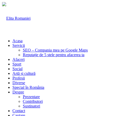
Acasa
Servicii
SEO – Compania mea pe Google Maps
Reputație de 5 stele pentru afacerea ta
Afaceri
Sport
Social
Artă și cultură
Profesii
Diverse
Special în România
Despre
Prezentare
Contributori
Sustinatori
Contact
Cautare