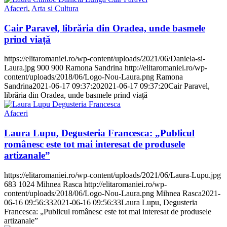
Afaceri
,
Arta si Cultura
Cair Paravel, librăria din Oradea, unde basmele
prind viață
https://elitaromaniei.ro/wp-content/uploads/2021/06/Daniela-si-
Laura.jpg
900
900
Ramona Sandrina
http://elitaromaniei.ro/wp-
content/uploads/2018/06/Logo-Nou-Laura.png
Ramona
Sandrina
2021-06-17 09:37:20
2021-06-17 09:37:20
Cair Paravel,
librăria din Oradea, unde basmele prind viață
Afaceri
Laura Lupu, Degusteria Francesca: „Publicul
românesc este tot mai interesat de produsele
artizanale”
https://elitaromaniei.ro/wp-content/uploads/2021/06/Laura-Lupu.jpg
683
1024
Mihnea Rasca
http://elitaromaniei.ro/wp-
content/uploads/2018/06/Logo-Nou-Laura.png
Mihnea Rasca
2021-
06-16 09:56:33
2021-06-16 09:56:33
Laura Lupu, Degusteria
Francesca: „Publicul românesc este tot mai interesat de produsele
artizanale”