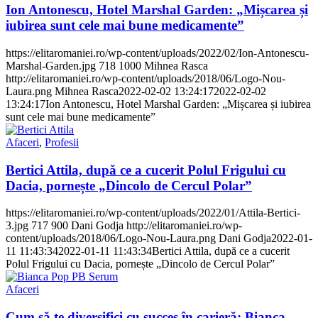
Ion Antonescu, Hotel Marshal Garden: „Mișcarea și
iubirea sunt cele mai bune medicamente”
https://elitaromaniei.ro/wp-content/uploads/2022/02/Ion-Antonescu-
Marshal-Garden.jpg
718
1000
Mihnea Rasca
http://elitaromaniei.ro/wp-content/uploads/2018/06/Logo-Nou-
Laura.png
Mihnea Rasca
2022-02-02 13:24:17
2022-02-02
13:24:17
Ion Antonescu, Hotel Marshal Garden: „Mișcarea și iubirea
sunt cele mai bune medicamente”
Afaceri
,
Profesii
Bertici Attila, după ce a cucerit Polul Frigului cu
Dacia, pornește „Dincolo de Cercul Polar”
https://elitaromaniei.ro/wp-content/uploads/2022/01/Attila-Bertici-
3.jpg
717
900
Dani Godja
http://elitaromaniei.ro/wp-
content/uploads/2018/06/Logo-Nou-Laura.png
Dani Godja
2022-01-
11 11:43:34
2022-01-11 11:43:34
Bertici Attila, după ce a cucerit
Polul Frigului cu Dacia, pornește „Dincolo de Cercul Polar”
Afaceri
Cum să te diversifici cu succes în carieră: Bianca