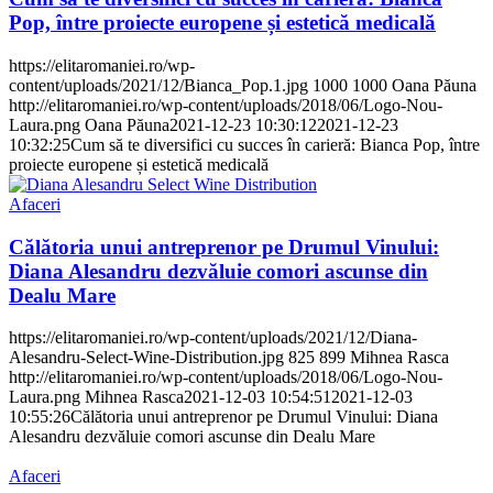
Pop, între proiecte europene și estetică medicală
https://elitaromaniei.ro/wp-
content/uploads/2021/12/Bianca_Pop.1.jpg
1000
1000
Oana Păuna
http://elitaromaniei.ro/wp-content/uploads/2018/06/Logo-Nou-
Laura.png
Oana Păuna
2021-12-23 10:30:12
2021-12-23
10:32:25
Cum să te diversifici cu succes în carieră: Bianca Pop, între
proiecte europene și estetică medicală
Afaceri
Călătoria unui antreprenor pe Drumul Vinului:
Diana Alesandru dezvăluie comori ascunse din
Dealu Mare
https://elitaromaniei.ro/wp-content/uploads/2021/12/Diana-
Alesandru-Select-Wine-Distribution.jpg
825
899
Mihnea Rasca
http://elitaromaniei.ro/wp-content/uploads/2018/06/Logo-Nou-
Laura.png
Mihnea Rasca
2021-12-03 10:54:51
2021-12-03
10:55:26
Călătoria unui antreprenor pe Drumul Vinului: Diana
Alesandru dezvăluie comori ascunse din Dealu Mare
Afaceri