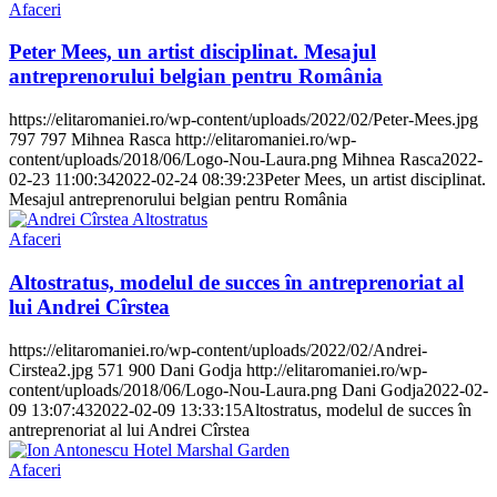
Afaceri
Peter Mees, un artist disciplinat. Mesajul
antreprenorului belgian pentru România
https://elitaromaniei.ro/wp-content/uploads/2022/02/Peter-Mees.jpg
797
797
Mihnea Rasca
http://elitaromaniei.ro/wp-
content/uploads/2018/06/Logo-Nou-Laura.png
Mihnea Rasca
2022-
02-23 11:00:34
2022-02-24 08:39:23
Peter Mees, un artist disciplinat.
Mesajul antreprenorului belgian pentru România
Afaceri
Altostratus, modelul de succes în antreprenoriat al
lui Andrei Cîrstea
https://elitaromaniei.ro/wp-content/uploads/2022/02/Andrei-
Cirstea2.jpg
571
900
Dani Godja
http://elitaromaniei.ro/wp-
content/uploads/2018/06/Logo-Nou-Laura.png
Dani Godja
2022-02-
09 13:07:43
2022-02-09 13:33:15
Altostratus, modelul de succes în
antreprenoriat al lui Andrei Cîrstea
Afaceri