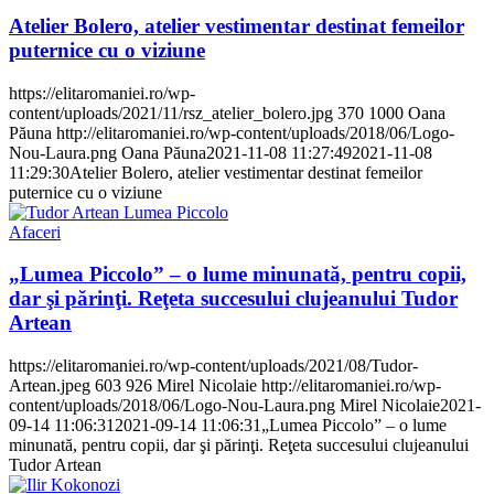
Atelier Bolero, atelier vestimentar destinat femeilor
puternice cu o viziune
https://elitaromaniei.ro/wp-
content/uploads/2021/11/rsz_atelier_bolero.jpg
370
1000
Oana
Păuna
http://elitaromaniei.ro/wp-content/uploads/2018/06/Logo-
Nou-Laura.png
Oana Păuna
2021-11-08 11:27:49
2021-11-08
11:29:30
Atelier Bolero, atelier vestimentar destinat femeilor
puternice cu o viziune
Afaceri
„Lumea Piccolo” – o lume minunată, pentru copii,
dar şi părinţi. Reţeta succesului clujeanului Tudor
Artean
https://elitaromaniei.ro/wp-content/uploads/2021/08/Tudor-
Artean.jpeg
603
926
Mirel Nicolaie
http://elitaromaniei.ro/wp-
content/uploads/2018/06/Logo-Nou-Laura.png
Mirel Nicolaie
2021-
09-14 11:06:31
2021-09-14 11:06:31
„Lumea Piccolo” – o lume
minunată, pentru copii, dar şi părinţi. Reţeta succesului clujeanului
Tudor Artean