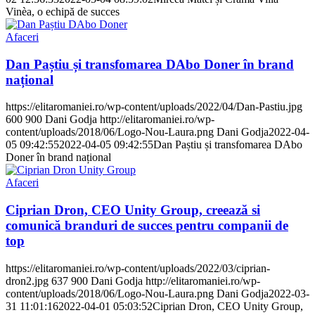
Vinèa, o echipă de succes
Afaceri
Dan Paștiu și transfomarea DAbo Doner în brand
național
https://elitaromaniei.ro/wp-content/uploads/2022/04/Dan-Pastiu.jpg
600
900
Dani Godja
http://elitaromaniei.ro/wp-
content/uploads/2018/06/Logo-Nou-Laura.png
Dani Godja
2022-04-
05 09:42:55
2022-04-05 09:42:55
Dan Paștiu și transfomarea DAbo
Doner în brand național
Afaceri
Ciprian Dron, CEO Unity Group, creează si
comunică branduri de succes pentru companii de
top
https://elitaromaniei.ro/wp-content/uploads/2022/03/ciprian-
dron2.jpg
637
900
Dani Godja
http://elitaromaniei.ro/wp-
content/uploads/2018/06/Logo-Nou-Laura.png
Dani Godja
2022-03-
31 11:01:16
2022-04-01 05:03:52
Ciprian Dron, CEO Unity Group,