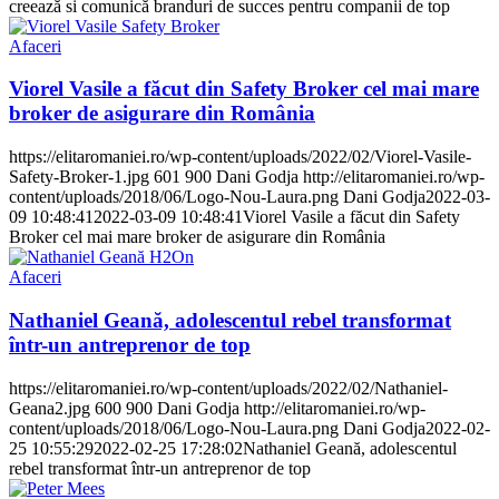
creează si comunică branduri de succes pentru companii de top
Afaceri
Viorel Vasile a făcut din Safety Broker cel mai mare
broker de asigurare din România
https://elitaromaniei.ro/wp-content/uploads/2022/02/Viorel-Vasile-
Safety-Broker-1.jpg
601
900
Dani Godja
http://elitaromaniei.ro/wp-
content/uploads/2018/06/Logo-Nou-Laura.png
Dani Godja
2022-03-
09 10:48:41
2022-03-09 10:48:41
Viorel Vasile a făcut din Safety
Broker cel mai mare broker de asigurare din România
Afaceri
Nathaniel Geană, adolescentul rebel transformat
într-un antreprenor de top
https://elitaromaniei.ro/wp-content/uploads/2022/02/Nathaniel-
Geana2.jpg
600
900
Dani Godja
http://elitaromaniei.ro/wp-
content/uploads/2018/06/Logo-Nou-Laura.png
Dani Godja
2022-02-
25 10:55:29
2022-02-25 17:28:02
Nathaniel Geană, adolescentul
rebel transformat într-un antreprenor de top