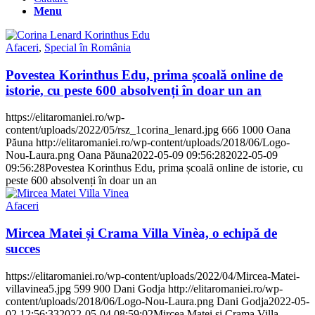
Menu
Afaceri
,
Special în România
Povestea Korinthus Edu, prima școală online de
istorie, cu peste 600 absolvenți în doar un an
https://elitaromaniei.ro/wp-
content/uploads/2022/05/rsz_1corina_lenard.jpg
666
1000
Oana
Păuna
http://elitaromaniei.ro/wp-content/uploads/2018/06/Logo-
Nou-Laura.png
Oana Păuna
2022-05-09 09:56:28
2022-05-09
09:56:28
Povestea Korinthus Edu, prima școală online de istorie, cu
peste 600 absolvenți în doar un an
Afaceri
Mircea Matei și Crama Villa Vinèa, o echipă de
succes
https://elitaromaniei.ro/wp-content/uploads/2022/04/Mircea-Matei-
villavinea5.jpg
599
900
Dani Godja
http://elitaromaniei.ro/wp-
content/uploads/2018/06/Logo-Nou-Laura.png
Dani Godja
2022-05-
02 12:56:33
2022-05-04 08:59:02
Mircea Matei și Crama Villa