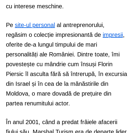
cu interese meschine.
Pe
site-ul personal
al antreprenorului,
regăsim o colecție impresionantă de
impresii
,
oferite de-a lungul timpului de mari
personalități ale României. Dintre toate, îmi
povestește cu mândrie cum însuși Florin
Piersic îl asculta fără să întrerupă, în excursia
din Israel și în cea de la mănăstirile din
Moldova, o mare dovadă de prețuire din
partea renumitului actor.
În anul 2001, când a predat frâiele afacerii
fiului său, Marshal Turism era de departe lider