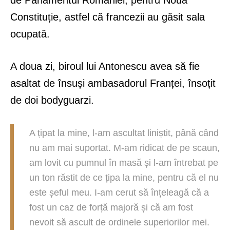
Constituție, astfel că francezii au găsit sala
ocupată.
A doua zi, biroul lui Antonescu avea să fie
asaltat de însuși ambasadorul Franței, însoțit
de doi bodyguarzi.
A țipat la mine, l-am ascultat liniștit, până când
nu am mai suportat. M-am ridicat de pe scaun,
am lovit cu pumnul în masă și l-am întrebat pe
un ton răstit de ce țipa la mine, pentru că el nu
este șeful meu. I-am cerut să înțeleagă că a
fost un caz de forță majoră și că am fost
nevoit să ascult de ordinele superiorilor mei.