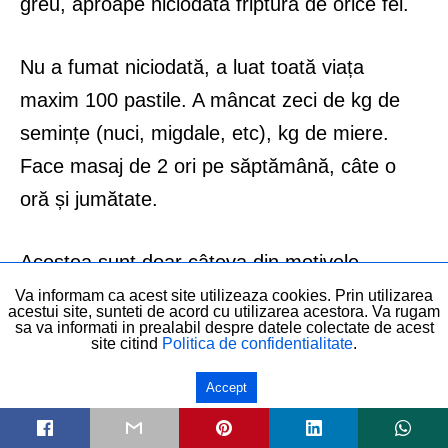
greu, aproape niciodată friptură de orice fel.
Nu a fumat niciodată, a luat toată viața
maxim 100 pastile. A mâncat zeci de kg de
semințe (nuci, migdale, etc), kg de miere.
Face masaj de 2 ori pe săptămână, câte o
oră și jumătate.
Acestea sunt doar câteva din motivele
vivacității sale.
Va informam ca acest site utilizeaza cookies. Prin utilizarea
acestui site, sunteti de acord cu utilizarea acestora. Va rugam
sa va informati in prealabil despre datele colectate de acest
site citind
Politica de confidentialitate
.
Accept