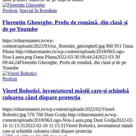
Profesii
,
Special în România
Florentin Gheorghe, Profu de română, din clasă și
de pe Youtube
https://elitaromaniei.ro/wp-
content/uploads/2022/03/rsz_florentin_gheorghe0.jpg
960
951
Oana
Păuna
http://elitaromaniei.ro/wp-content/uploads/2018/06/Logo-
Nou-Laura.png
Oana Păuna
2022-03-30 09:44:24
2022-03-30
09:44:24
Florentin Gheorghe, Profu de română, din clasă și de pe
Youtube
Profesii
Viorel Bohotici, inventatorul măștii care-și schimbă
culoarea când dispare protecția
https://elitaromaniei.ro/wp-content/uploads/2022/02/Viorel-
Bohotici.jpg
576
768
Dani Godja
http://elitaromaniei.ro/wp-
content/uploads/2018/06/Logo-Nou-Laura.png
Dani Godja
2022-02-
16 11:15:31
2022-02-16 11:15:31
Viorel Bohotici, inventatorul măștii
care-și schimbă culoarea când dispare protecția