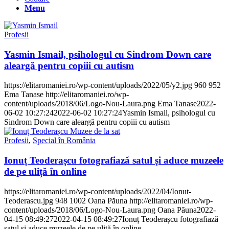
Menu
Profesii
Yasmin Ismail, psihologul cu Sindrom Down care
aleargă pentru copiii cu autism
https://elitaromaniei.ro/wp-content/uploads/2022/05/y2.jpg
960
952
Ema Tanase
http://elitaromaniei.ro/wp-
content/uploads/2018/06/Logo-Nou-Laura.png
Ema Tanase
2022-
06-02 10:27:24
2022-06-02 10:27:24
Yasmin Ismail, psihologul cu
Sindrom Down care aleargă pentru copiii cu autism
Profesii
,
Special în România
Ionuț Teoderașcu fotografiază satul și aduce muzeele
de pe uliță în online
https://elitaromaniei.ro/wp-content/uploads/2022/04/Ionut-
Teoderascu.jpg
948
1002
Oana Păuna
http://elitaromaniei.ro/wp-
content/uploads/2018/06/Logo-Nou-Laura.png
Oana Păuna
2022-
04-15 08:49:27
2022-04-15 08:49:27
Ionuț Teoderașcu fotografiază
satul și aduce muzeele de pe uliță în online