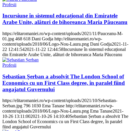
Profesii
Incursiune în sistemul educațional din Emiratele
Arabe Unite, alături de bihoreanca Maria Păuceanu
https://elitaromaniei.ro/wp-content/uploads/2021/11/Pauceanu-M-
01.jpg
468
618
Dani Godja
http://elitaromaniei.ro/wp-
content/uploads/2018/06/Logo-Nou-Laura.png
Dani Godja
2021-11-
22 12:41:54
2021-11-22 12:44:58
Incursiune în sistemul educațional
din Emiratele Arabe Unite, alături de bihoreanca Maria Păuceanu
Profesii
Sebastian Șerban a absolvit The London School of
Economics cu un First Class degree, în paralel fiind
angajatul Guvernului
https://elitaromaniei.ro/wp-content/uploads/2021/10/Sebastian-
Serban.jpg
796
1030
Ema Tanase
http://elitaromaniei.ro/wp-
content/uploads/2018/06/Logo-Nou-Laura.png
Ema Tanase
2021-
10-26 13:11:00
2021-10-26 14:10:40
Sebastian Șerban a absolvit The
London School of Economics cu un First Class degree, în paralel
fiind angajatul Guvernului