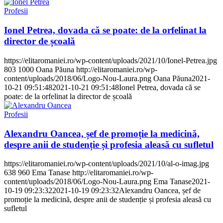
Profesii
Ionel Petrea, dovada că se poate: de la orfelinat la
director de școală
https://elitaromaniei.ro/wp-content/uploads/2021/10/Ionel-Petrea.jpg
803
1000
Oana Păuna
http://elitaromaniei.ro/wp-
content/uploads/2018/06/Logo-Nou-Laura.png
Oana Păuna
2021-
10-21 09:51:48
2021-10-21 09:51:48
Ionel Petrea, dovada că se
poate: de la orfelinat la director de școală
Profesii
Alexandru Oancea, șef de promoție la medicină,
despre anii de studenție și profesia aleasă cu sufletul
https://elitaromaniei.ro/wp-content/uploads/2021/10/al-o-imag.jpg
638
960
Ema Tanase
http://elitaromaniei.ro/wp-
content/uploads/2018/06/Logo-Nou-Laura.png
Ema Tanase
2021-
10-19 09:23:32
2021-10-19 09:23:32
Alexandru Oancea, șef de
promoție la medicină, despre anii de studenție și profesia aleasă cu
sufletul