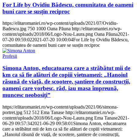
For Life by Ovidiu Bădescu, comunitatea de oameni
buni care se susțin reciproc
https://elitaromaniei.ro/wp-content/uploads/2021/07/Ovidiu-
Badescu.jpg
750
1000
Oana Păuna
http://elitaromaniei.ro/wp-
content/uploads/2018/06/Logo-Nou-Laura.png
Oana Păuna
2021-
07-20 09:59:02
2021-07-20 10:00:04
For Life by Ovidiu Bădescu,
comunitatea de oameni buni care se susțin reciproc
Profesii
Simona Anton, educatoarea care a străbătut mii de
km ca să fie alături de copiii vietnamezi: „Hanoiul
răsună de viață, de scootere, șantiere de construcții,
oameni care vorbesc, râd, iau masa împreună,
muncesc neobosiți”
https://elitaromaniei.ro/wp-content/uploads/2021/06/simona-
portret.jpg
512
512
Ema Tanase
http://elitaromaniei.ro/wp-
content/uploads/2018/06/Logo-Nou-Laura.png
Ema Tanase
2021-
06-29 09:57:34
2021-06-29 09:58:01
Simona Anton, educatoarea
care a străbătut mii de km ca să fie alături de copiii vietnamezi:
„Hanoiul răsună de viață, de scootere, șantiere de construcții,