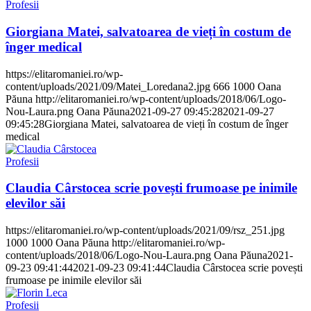
Profesii
Giorgiana Matei, salvatoarea de vieți în costum de
înger medical
https://elitaromaniei.ro/wp-
content/uploads/2021/09/Matei_Loredana2.jpg
666
1000
Oana
Păuna
http://elitaromaniei.ro/wp-content/uploads/2018/06/Logo-
Nou-Laura.png
Oana Păuna
2021-09-27 09:45:28
2021-09-27
09:45:28
Giorgiana Matei, salvatoarea de vieți în costum de înger
medical
Profesii
Claudia Cârstocea scrie povești frumoase pe inimile
elevilor săi
https://elitaromaniei.ro/wp-content/uploads/2021/09/rsz_251.jpg
1000
1000
Oana Păuna
http://elitaromaniei.ro/wp-
content/uploads/2018/06/Logo-Nou-Laura.png
Oana Păuna
2021-
09-23 09:41:44
2021-09-23 09:41:44
Claudia Cârstocea scrie povești
frumoase pe inimile elevilor săi
Profesii