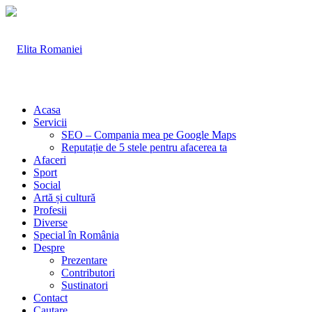
Acasa
Servicii
SEO – Compania mea pe Google Maps
Reputație de 5 stele pentru afacerea ta
Afaceri
Sport
Social
Artă și cultură
Profesii
Diverse
Special în România
Despre
Prezentare
Contributori
Sustinatori
Contact
Cautare