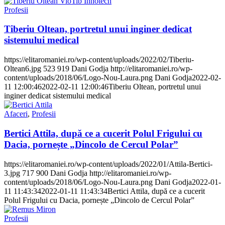
Profesii
Tiberiu Oltean, portretul unui inginer dedicat
sistemului medical
https://elitaromaniei.ro/wp-content/uploads/2022/02/Tiberiu-
Oltean6.jpg
523
919
Dani Godja
http://elitaromaniei.ro/wp-
content/uploads/2018/06/Logo-Nou-Laura.png
Dani Godja
2022-02-
11 12:00:46
2022-02-11 12:00:46
Tiberiu Oltean, portretul unui
inginer dedicat sistemului medical
Afaceri
,
Profesii
Bertici Attila, după ce a cucerit Polul Frigului cu
Dacia, pornește „Dincolo de Cercul Polar”
https://elitaromaniei.ro/wp-content/uploads/2022/01/Attila-Bertici-
3.jpg
717
900
Dani Godja
http://elitaromaniei.ro/wp-
content/uploads/2018/06/Logo-Nou-Laura.png
Dani Godja
2022-01-
11 11:43:34
2022-01-11 11:43:34
Bertici Attila, după ce a cucerit
Polul Frigului cu Dacia, pornește „Dincolo de Cercul Polar”
Profesii