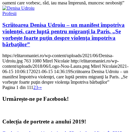
oameni care vorbesc, râd, iau masa împreună, muncesc neobosiți”
Profesii
Scriitoarea Denisa Udroiu – un manifest împotriva
violenţei, care luptă pentru migranţi la Paris. „Se
vorbeşte foarte puţin despre violenţa împotriva
bărbaţilor”
https://elitaromaniei.ro/wp-content/uploads/2021/06/Denisa-
Udroiu.jpg
763
1080
Mirel Nicolaie
http://elitaromaniei.ro/wp-
content/uploads/2018/06/Logo-Nou-Laura.png
Mirel Nicolaie
2021-
06-15 10:06:17
2021-06-15 14:36:19
Scriitoarea Denisa Udroiu – un
manifest împotriva violenţei, care luptă pentru migranţi la Paris. „Se
vorbeşte foarte puţin despre violenţa împotriva bărbaţilor”
Pagina 1 din 11
1
2
3
›
»
Urmărește-ne pe Facebook!
Colecția de portrete a anului 2019!