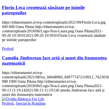
Florin Leca croșetează sănătate pe inimile
patrupezilor
https://elitaromaniei.ro/wp-content/uploads/2021/09/Florin-Leca.jpg
600
600
Oana Păuna
http://elitaromaniei.ro/wp-
content/uploads/2018/06/Logo-Nou-Laura.png
Oana Păuna
2021-
09-20 10:39:01
2021-09-20 10:39:01
Florin Leca croșetează sănătate
pe inimile patrupezilor
Profesii
Camelia Jimborean face artă și sunet din frumusețea
matematicii
https://elitaromaniei.ro/wp-
content/uploads/2021/08/rsz_66048984_849777472118912_762303
988
1000
Oana Păuna
http://elitaromaniei.ro/wp-
content/uploads/2018/06/Logo-Nou-Laura.png
Oana Păuna
2021-
09-13 11:19:14
2021-09-13 11:19:14
Camelia Jimborean face artă și
sunet din frumusețea matematicii
Profesii
,
Special în România