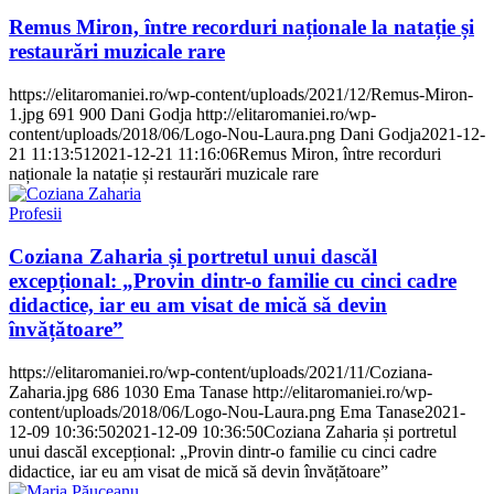
Remus Miron, între recorduri naționale la natație și
restaurări muzicale rare
https://elitaromaniei.ro/wp-content/uploads/2021/12/Remus-Miron-
1.jpg
691
900
Dani Godja
http://elitaromaniei.ro/wp-
content/uploads/2018/06/Logo-Nou-Laura.png
Dani Godja
2021-12-
21 11:13:51
2021-12-21 11:16:06
Remus Miron, între recorduri
naționale la natație și restaurări muzicale rare
Profesii
Coziana Zaharia și portretul unui dascăl
excepțional: „Provin dintr-o familie cu cinci cadre
didactice, iar eu am visat de mică să devin
învățătoare”
https://elitaromaniei.ro/wp-content/uploads/2021/11/Coziana-
Zaharia.jpg
686
1030
Ema Tanase
http://elitaromaniei.ro/wp-
content/uploads/2018/06/Logo-Nou-Laura.png
Ema Tanase
2021-
12-09 10:36:50
2021-12-09 10:36:50
Coziana Zaharia și portretul
unui dascăl excepțional: „Provin dintr-o familie cu cinci cadre
didactice, iar eu am visat de mică să devin învățătoare”