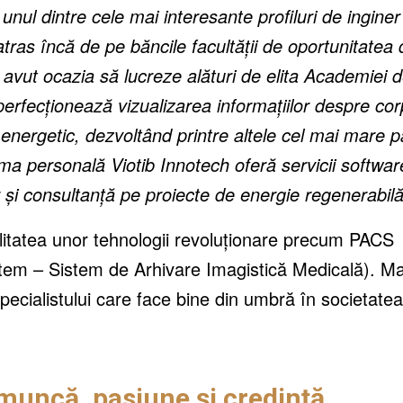
nul dintre cele mai interesante profiluri de inginer
tras încă de pe băncile facultății de oportunitatea 
avut ocazia să lucreze alături de elita Academiei 
 perfecționează vizualizarea informațiilor despre cor
energetic, dezvoltând printre altele cel mai mare p
rma personală Viotib Innotech oferă servicii softwar
 și consultanță pe proiecte de energie regenerabilă
litatea unor tehnologii revoluționare precum PACS
em – Sistem de Arhivare Imagistică Medicală). Ma
pecialistului care face bine din umbră în societatea
muncă, pasiune și credință