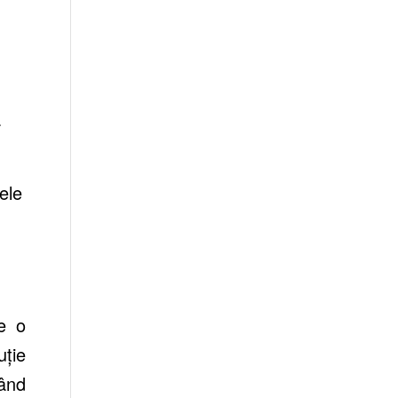
ă
ele
e o
uție
ând