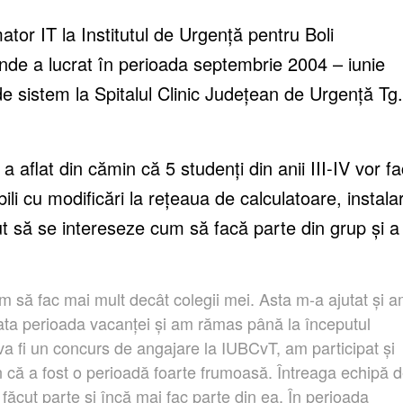
tor IT la Institutul de Urgenţă pentru Boli
nde a lucrat în perioada
septembrie
2004 – iun
ie
e sistem la Spitalul Clinic
Județean
de
Urgență
Tg.
, a aflat din
cămin
c
ă
5
studenți
din anii III-IV vor f
ili cu
modificări
la
rețeaua
de calculatoare, instala
t s
ă
se
interesez
e
cum s
ă
facă parte
din grup
ș
i a
m s
ă
fac mai mult
decât
colegii mei.
A
sta m
-a
ajutat
ș
i 
oata perioada
vacanței
ș
i am
rămas
până
la
începutul
a fi un concurs de angajare la IUBCvT, am participat
ș
i
 c
ă
a fost o perioad
ă
foarte frumoas
ă. Î
ntreaga echip
ă
d
m
făcut
parte
ș
i
î
nc
ă
mai fac
parte
din ea.
Î
n perioada