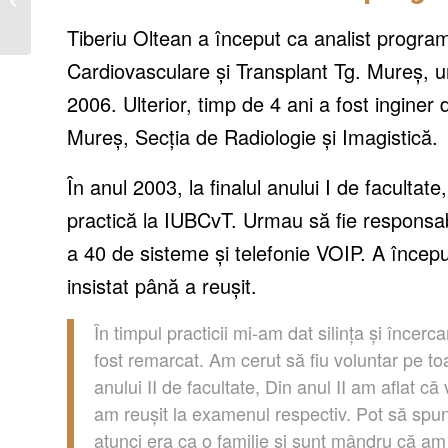
al lui Andrei Cîrstea
Tiberiu Oltean a început ca analist programa
Cardiovasculare şi Transplant Tg. Mureş, u
2006. Ulterior, timp de 4 ani a fost
i
nginer d
Mure
ș, Secția de Radiologie și Imagistică.
Î
n anul 2003, la finalul anului I de facultate
practic
ă
la IUBCvT. Urmau să fie responsab
a 40 de sisteme
ș
i telefonie VOIP. A
î
ncepu
insistat
până
a
reușit
.
Î
n timpul practicii mi-am dat silin
ța
ș
i
î
ncerca
fost remarcat. Am cerut s
ă
fiu voluntar pe t
anul
ui
II
de facultate, Din anul
II
am aflat c
ă
v
am
reușit
la examenul respectiv. Pot s
ă
spun
atunci era ca o familie
ș
i sunt
mâ
ndru c
ă
a