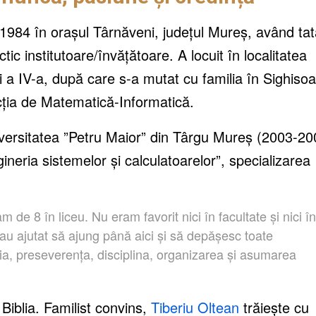
 1984 în orașul Târnăveni, județul Mureș, având tat
ic institutoare/învățătoare. A locuit în localitatea
i a IV-a, după care s-a mutat cu familia în Sighiso
ecția de Matematică-Informatică.
versitatea
”
Petru Maior
”
din
Târgu
Mure
ș
(
2003-20
ineria sistemelor și calculatoarelor”, specializarea
 de 8 în liceu. Nu eram favorit nici în facultate și nici în
au ajutat să ajung până aici și să depășesc toate
a, preseverența, disciplina, organizarea și asumarea
 Biblia. Familist convins,
Tiberiu Oltean
trăiește cu