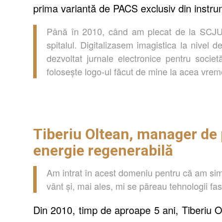
prima variantă de PACS exclusiv din instr
Până în
2010,
când
a
m
plecat de la SCJ
spitalul.
D
igitalizase
m
imagistica
la nivel d
dezvoltat jurnale electronice pentru
societă
folosește
logo-ul
făcut
de mine la acea vrem
Tiberiu Oltean, manager de 
energie regenerabilă
Am intrat în acest domeniu pentru că am simț
vânt și, mai ales, mi se păreau tehnologii fa
Din 2010, timp de aproape 5 ani, Tiberiu Ol