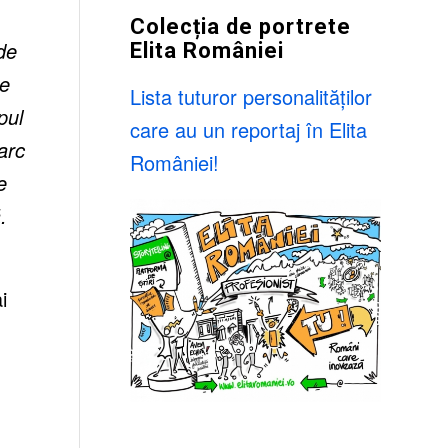
Colecția de portrete
de
Elita României
de
Lista tuturor personalităților
pul
care au un reportaj în Elita
arc
României!
e
.
i