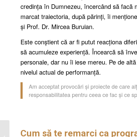
credința în Dumnezeu, încercând să facă m
marcat traiectoria, după părinți, îi mențio
și P
rof. Dr. Mircea Buruian.
Este conștient că ar fi putut reacționa diferit
să acumuleze experiență. Încearcă să învețe
personale, dar nu îi iese mereu. Pe de altă 
nivelul actual de performanță.
Am acceptat provocări și proiecte de care alți
responsabilitatea pentru ceea ce fac și ce s
Altostratus, modelul de
Cum să te remarci ca progr
succes în antreprenoriat