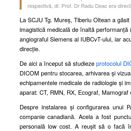
respectiv
ă,
dl. Prof. Dr Radu Deac era direct
La SCJU Tg.
Mure
ș, Tiberiu Oltean
a
găsit
imagistică
medical
ă
de
î
nalt
ă
performan
ță
angiograful Siemens al IUBCvT-ului, iar a
direcție.
De aici a
î
nceput s
ă
studiez
e
protocolul 
DICOM pentru stocarea, arhivarea
ș
i vizu
echipamentele medicale de radiologie
ș
i
im
aparat: CT, RMN, RX, Ecograf, Mamograf 
Despre instalarea și configurarea unui 
companie canadiană.
A
cela a fost punct
personal
ă
low cost.
A reușit să o facă î