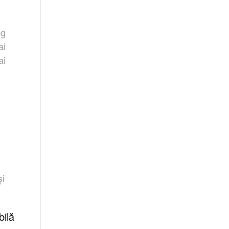
eg
ai
ai
și
bilă