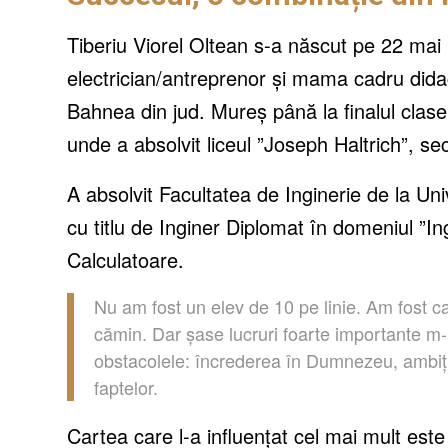
Tiberiu Viorel Oltean s-a născut pe 22 mai
electrician/antreprenor și mama cadru didact
Bahnea din jud. Mureș până la finalul clase
unde a absolvit liceul ”Joseph Haltrich”, s
A absolvit Facultatea de Inginerie
de la U
ni
cu titlu de Inginer Diplomat
î
n
domeniul ”Ing
Calculatoare.
Nu am fost un elev de 10 pe linie. Am fost cam
cămin. Dar șase lucruri foarte importante m-
obstacolele: încrederea în Dumnezeu, ambiți
faptelor.
Cartea care l-a influențat cel mai mult este