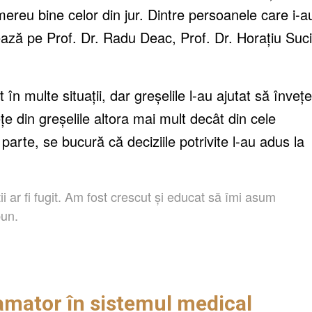
ereu bine celor din jur.
Dintre persoanele care i-a
nează pe
Prof. Dr. Radu Deac, Prof. Dr.
Horațiu
Suci
 în multe situații, dar greșelile l-au ajutat să învețe
 din greșelile altora mai mult decât din cele
parte, se bucură că deciziile potrivite l-au adus la
i ar fi fugit. Am fost crescut și educat să îmi asum
pun.
amator în sistemul medical