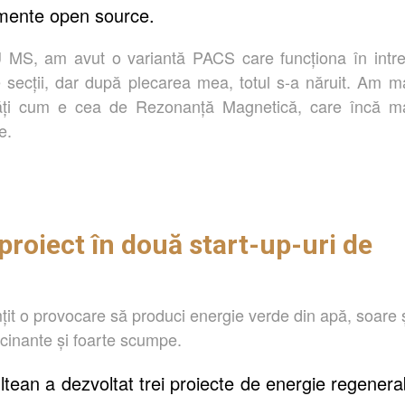
umente open source.
U MS, a
m
avut o variant
ă
PACS care
funcționa
î
n intr
e
secții
, dar după plecarea mea, totul s
-a
năruit
. Am m
ți
cum e cea de Rezonan
ță
Magnetic
ă
, care
î
ncă m
e.
proiect în două start-up-uri de
it o provocare să produci energie verde din apă, soare 
scinante și foarte scumpe.
tean a dezvoltat trei proiecte de energie regenera