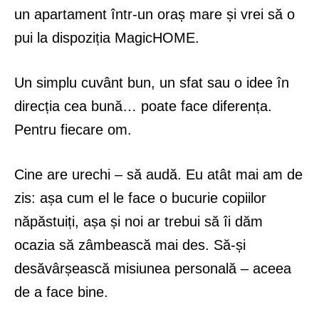
un apartament într-un oraș mare și vrei să o
pui la dispoziția MagicHOME.
Un simplu cuvânt bun, un sfat sau o idee în
direcția cea bună… poate face diferența.
Pentru fiecare om.
Cine are urechi – să audă. Eu atât mai am de
zis: așa cum el le face o bucurie copiilor
năpăstuiți, așa și noi ar trebui să îi dăm
ocazia să zâmbească mai des. Să-și
desăvârșească misiunea personală – aceea
de a face bine.