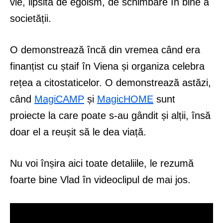
vie, lipsită de egoism, de schimbare în bine a
societății.
O demonstrează încă din vremea când era
finanțist cu ștaif în Viena și organiza celebra
rețea a citostaticelor. O demonstrează astăzi,
când
MagiCAMP
și
MagicHOME
sunt
proiecte la care poate s-au gândit și alții, însă
doar el a reușit să le dea viață.
Nu voi înșira aici toate detaliile, le rezumă
foarte bine Vlad în videoclipul de mai jos.