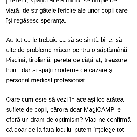
prezent, spațiul acela mirific se umple de
viață, de strigătele fericite ale unor copii care
își regăsesc speranța.
Au tot ce le trebuie ca să se simtă bine, să
uite de probleme măcar pentru o săptămână.
Piscină, tiroliană, perete de cățărat, treasure
hunt, dar și spații moderne de cazare și
personal medical profesionist.
Oare cum este să vezi în același loc atâtea
suflete de copii, cărora doar MagiCAMP le
oferă un dram de optimism? Vlad ne confirmă
că doar de la fața locului putem înțelege tot