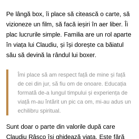
Pe lângă box, îi place să citească o carte, să
vizioneze un film, să facă ieșiri în aer liber. Îi
plac lucrurile simple. Familia are un rol aparte
în viața lui Claudiu, și își dorește ca băiatul
său să devină la rândul lui boxer.
Îmi place să am respect față de mine și față
de cei din jur, să fiu om de onoare. Educația
formată de-a lungul timpului și experiența de
viață m-au întărit un pic ca om, mi-au adus un
echilibru spiritual.
Sunt doar o parte din valorile după care
Claudiu Râșco își ghidează viața. Este fără