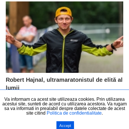
Robert Hajnal, ultramaratonistul de elită al
lumii
Va informam ca acest site utilizeaza cookies. Prin utilizarea
acestui site, sunteti de acord cu utilizarea acestora. Va rugam
sa va informati in prealabil despre datele colectate de acest
site citind
Politica de confidentialitate
.
© Drepturi de autor - Elita Romaniei - 2018 - Created with love by
Start Small
Digital
.
Accept