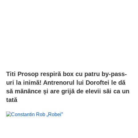
Titi Prosop respiră box cu patru by-pass-
uri la inimă! Antrenorul lui Doroftei le dă
să mănânce şi are grijă de elevii săi ca un
tată