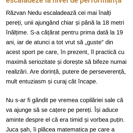
escaladeze la nivel de performanță
Răzvan Nedu escaladează cei mai înalți
pereți, unii ajungând chiar și până la 18 metri
înălțime. S-a cățărat pentru prima dată la 19
ani, iar de atunci a tot vrut să „guste” din
acest sport pe care, în prezent, îl practică cu
maximă seriozitate și dorește să bifeze numai
realizări. Are dorință, putere de perseverență,
mult entuziasm și curaj cât încape.
Nu s-ar fi gândit pe vremea copilăriei sale că
va ajunge să se cațere pe pereți. Își aduce
aminte despre el că era timid și vorbea puțin.
Juca șah, îi plăcea matematica pe care a