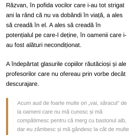
Răzvan, în pofida vocilor care i-au tot strigat
ani la rând că nu va dobândi în viață, a ales
să creadă în el. A ales să creadă în
potențialul pe care-l deține, în oamenii care i-
au fost alături necondiționat.
A îndepărtat glasurile copiilor răutăcioși și ale
profesorilor care nu ofereau prin vorbe decât
descurajare.
Acum aud de foarte multe ori „vai, săracul” de
la oameni care nu mă cunosc și mă
compătimesc pentru că merg cu bastonul alb,
dar eu zâmbesc și mă gândesc la cât de multe