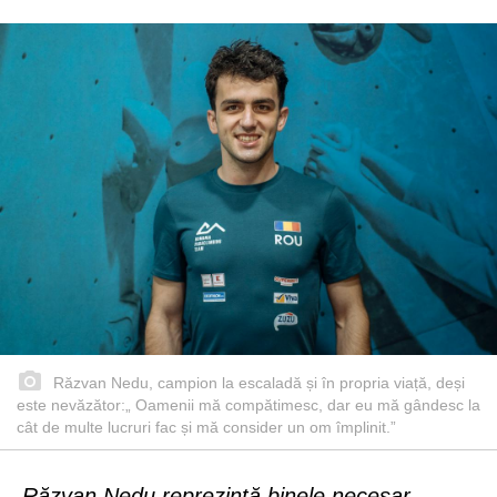
Răzvan Nedu, campion la escaladă și în propria viață, deși
este nevăzător:„ Oamenii mă compătimesc, dar eu mă gândesc la
cât de multe lucruri fac și mă consider un om împlinit.”
Răzvan Nedu reprezintă binele necesar