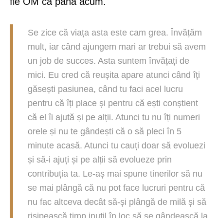
fie OM ca până acum.
Se zice că viața asta este cam grea. Învățăm
mult, iar când ajungem mari ar trebui să avem
un job de succes. Asta suntem învățați de
mici. Eu cred că reușita apare atunci când îți
găsești pasiunea, când tu faci acel lucru
pentru că îți place și pentru că ești conștient
că el îi ajută și pe alții. Atunci tu nu îți numeri
orele și nu te gândești că o să pleci în 5
minute acasă. Atunci tu cauți doar să evoluezi
și să-i ajuți și pe alții să evolueze prin
contribuția ta. Le-aș mai spune tinerilor să nu
se mai plângă că nu pot face lucruri pentru că
nu fac altceva decât să-și plângă de milă și să
risipească timp inutil în loc să se gândească la