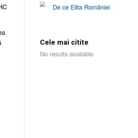
DHC
ea
ă
Cele mai citite
No results available