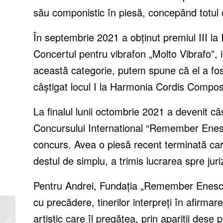
său componistic în piesă, concepând totul ca
În septembrie 2021 a obținut premiul III la
Concertul pentru vibrafon „Molto Vibrafo”, iar
această categorie, putem spune că el a fos
câștigat locul I la Harmonia Cordis Compos
La finalul lunii octombrie 2021 a devenit c
Concursului International “Remember Enesc
concurs. Avea o piesă recent terminată car
destul de simplu, a trimis lucrarea spre juri
Pentru Andrei, Fundația „Remember Enescu”
cu precădere, tinerilor interpreți în afirmar
Atelier Bolero, atelier
artistic care îl pregătea, prin apariții dese 
vestimentar destinat