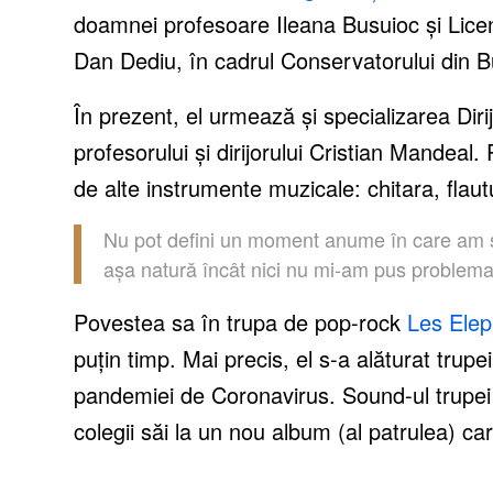
doamnei profesoare Ileana Busuioc și Licen
Dan Dediu, în cadrul Conservatorului din B
În prezent, el urmează și specializarea Diri
profesorului şi dirijorului Cristian Mandeal.
de alte instrumente muzicale: chitara, flaut
Nu pot defini un moment anume în care am si
așa natură încât nici nu mi-am pus problema,
Povestea sa în trupa de pop-rock
Les Elep
puțin timp. Mai precis, el s-a alăturat trup
pandemiei de Coronavirus. Sound-ul trupei
colegii săi la un nou album (al patrulea) c