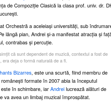
ța de Compoziție Clasică la clasa prof. univ. dr. 
ucurești.
jat Orchestră a aceleiaşi universităţi, sub îndrumar
 Pe lângă pian, Andrei și-a manifestat atracția și faț
ul, contrabas şi percuţie.
mțit că sunt dependent de muzică, contextul a fost de
 era deja o formă naturală de a fi.
hants Bizarres
, este una scurtă, fiind membru de
ei românești formate în 2007 abia la începutul
 este în schimbare, iar
Andrei
lucrează alături de
are va avea un limbaj muzical împrospătat.