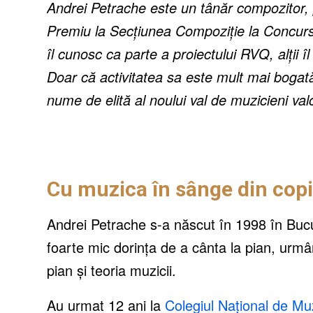
Andrei Petrache este un tânăr compozitor, p
Premiu la Secțiunea Compoziție la Concurs
îl cunosc ca parte a proiectului RVQ, alții î
Doar că activitatea sa este mult mai bogat
nume de elită al noului val de muzicieni va
Cu muzica în sânge din copi
Andrei Petrache s-a născut în 1998 în Bucur
foarte mic dorința de a cânta la pian, urm
pian și teoria muzicii.
Au urmat 12 ani la
Colegiul Național de M