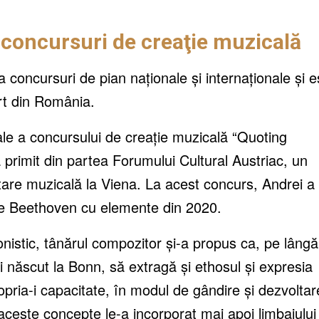
 concursuri de creaţie muzicală
 concursuri de pian naţionale şi internaţionale şi e
rt din România.
iale a concursului de creaţie muzicală “Quoting
primit din partea Forumului Cultural Austriac, un
are muzicală la Viena. La acest concurs, Andrei a
de Beethoven cu elemente din 2020.
nistic, tânărul compozitor și-a propus ca, pe lângă
ui născut la Bonn, să extragă și ethosul și expresia
pria-i capacitate, în modul de gândire și dezvoltar
este concepte le-a incorporat mai apoi limbajului