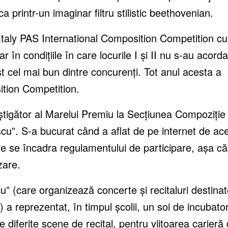
 printr-un imaginar filtru stilistic beethovenian.
 Italy PAS International Composition Competition cu
 în condițiile în care locurile I și II nu s-au acorda
t cel mai bun dintre concurenți. Tot anul acesta a
ition Competition.
âștigător al Marelui Premiu la Secțiunea Compoziție
u”. S-a bucurat când a aflat de pe internet de ac
e se încadra regulamentului de participare, așa că
zare.
 (care organizează concerte și recitaluri destinat
e) a reprezentat, în timpul școlii, un soi de incubato
pe diferite scene de recital, pentru viitoarea carieră