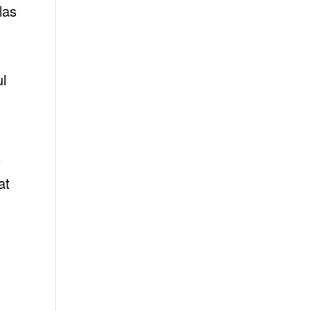
las
ul
o
at