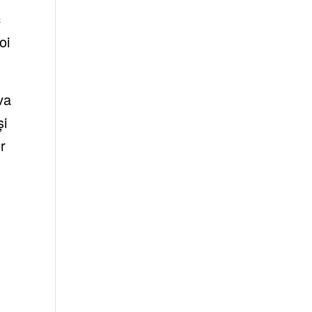
c
oi
va
și
r