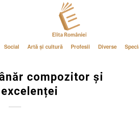
Social
Artă și cultură
Profesii
Diverse
Speci
tânăr compozitor și
 excelenței