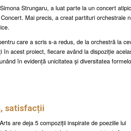
de Simona Strungaru, a luat parte la un concert atipi
cert. Mai precis, a creat partituri orchestrale n
ice.
ntru care a scris s-a redus, de la orchestră la ce
 în acest proiect, fiecare având la dispoziție acela
unând în evidență unicitatea și diversitatea formelo
 satisfacții
rts are deja 5 compoziții inspirate de poeziile lui