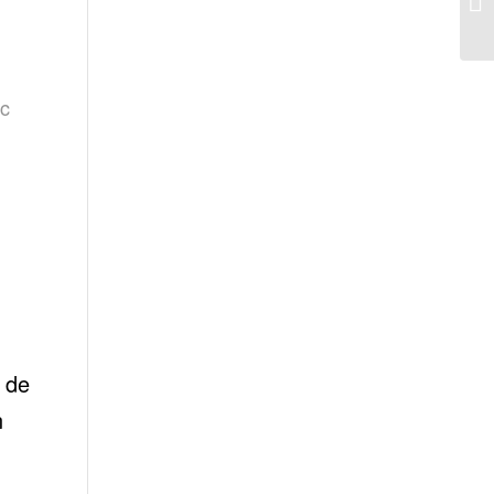
ic
de
n