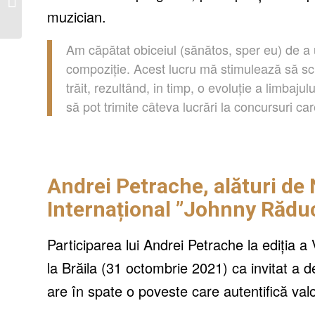
femeilor puternice cu o
muzician.
viziun...
Am căpătat obiceiul (sănătos, sper eu) de a 
compoziție. Acest lucru mă stimulează să scr
trăit, rezultând, in timp, o evoluție a limba
să pot trimite câteva lucrări la concursuri car
Andrei Petrache, alături de 
Internațional ”Johnny Rădu
Participarea lui Andrei Petrache la ediția a 
la Brăila (31 octombrie 2021) ca invitat a 
are în spate o poveste care autentifică valo