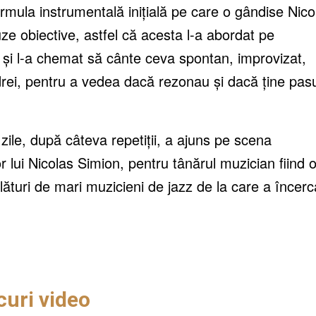
ormula instrumentală inițială pe care o gândise Nico
ze obiective, astfel că acesta l-a abordat pe
și l-a chemat să cânte ceva spontan, improvizat,
drei, pentru a vedea dacă rezonau și dacă ține pas
zile, după câteva repetiții, a ajuns pe scena
or lui Nicolas Simion, pentru tânărul muzician fiind 
lături de mari muzicieni de jazz de la care a încerc
curi video