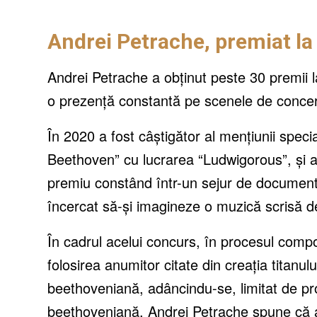
Andrei Petrache, premiat la
Andrei Petrache a obţinut peste 30 premii la
o prezenţă constantă pe scenele de conce
În 2020 a fost câştigător al menţiunii spec
Beethoven” cu lucrarea “Ludwigorous”, și a 
premiu constând într-un sejur de document
încercat să-și imagineze o muzică scrisă 
În cadrul acelui concurs, în procesul compo
folosirea anumitor citate din creația titanul
beethoveniană, adâncindu-se, limitat de pro
beethoveniană. Andrei Petrache spune că ac