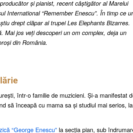
roducător și pianist, recent câștigător al Marelui
ul International “Remember Enescu”. În timp ce un
l știu drept clăpar al trupei Les Elephants Bizarres.
ă. Mai jos veți descoperi un om complex, deja un
loroși din România.
lărie
ești, într-o familie de muzicieni. Și-a manifestat 
ând să înceapă cu mama sa și studiul mai serios, la
uzică “George Enescu”
la secția pian, sub îndruma