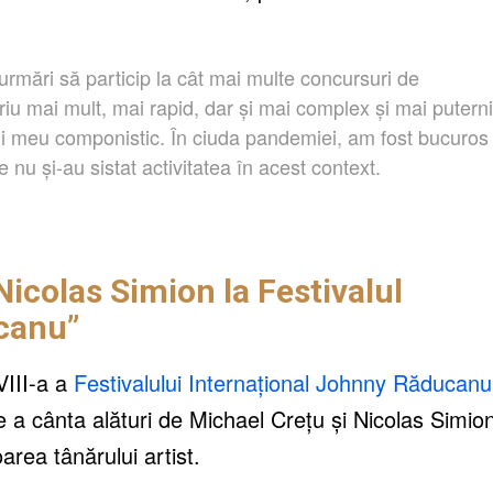
urmări să particip la cât mai multe concursuri de
iu mai mult, mai rapid, dar și mai complex și mai putern
jului meu componistic. În ciuda pandemiei, am fost bucuros
e nu și-au sistat activitatea în acest context.
Nicolas Simion la Festivalul
canu”
VIII-a a
Festivalului Internațional Johnny Răducanu
de a cânta alături de Michael Crețu și Nicolas Simio
area tânărului artist.