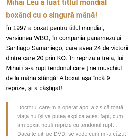
Mihai Leu a luat titlul mondial
boxând cu o singură mână!
În 1997 a boxat pentru titlul mondial,
versiunea WBO, în compania panamezului
Santiago Samaniego, care avea 24 de victorii,
dintre care 20 prin KO. În repriza a treia, lui
Mihai i s-a rupt tendonul care ține mușchiul
de la mâna stângă! A boxat așa încă 9
reprize, și a câștigat!
Doctorul care m-a operat apoi a zis că toată
viața nu își va putea explica acest fapt, cum
am boxat nouă reprize cu tendonul rupt…
Dacă te uiți pe DVD, se vede cum mi-a căzut