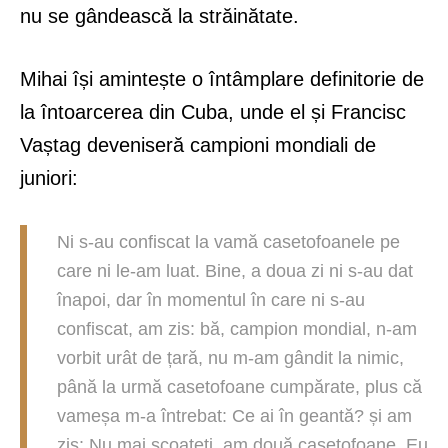
nu se gândească la străinătate.
Mihai își amintește o întâmplare definitorie de
la întoarcerea din Cuba, unde el și Francisc
Vaștag deveniseră campioni mondiali de
juniori:
Ni s-au confiscat la vamă casetofoanele pe
care ni le-am luat. Bine, a doua zi ni s-au dat
înapoi, dar în momentul în care ni s-au
confiscat, am zis: bă, campion mondial, n-am
vorbit urât de țară, nu m-am gândit la nimic,
până la urmă casetofoane cumpărate, plus că
vameșa m-a întrebat: Ce ai în geantă? și am
zis: Nu mai scoateți, am două casetofoane. Eu