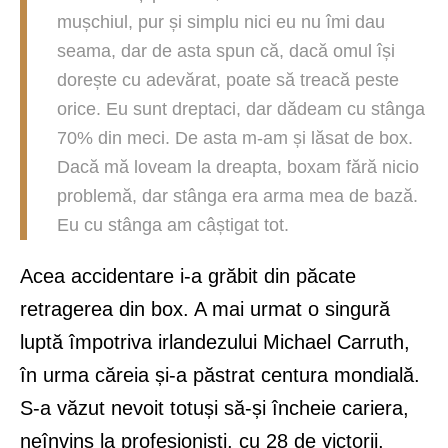
mușchiul, pur și simplu nici eu nu îmi dau
seama, dar de asta spun că, dacă omul își
dorește cu adevărat, poate să treacă peste
orice. Eu sunt dreptaci, dar dădeam cu stânga
70% din meci. De asta m-am și lăsat de box.
Dacă mă loveam la dreapta, boxam fără nicio
problemă, dar stânga era arma mea de bază.
Eu cu stânga am câștigat tot.
Acea accidentare i-a grăbit din păcate
retragerea din box. A mai urmat o singură
luptă împotriva irlandezului Michael Carruth,
în urma căreia și-a păstrat centura mondială.
S-a văzut nevoit totuși să-și încheie cariera,
neînvins la profesioniști, cu 28 de victorii,