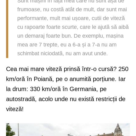
Sunt mașini în fața mea care nu sunt așa de
frumoase, nu costă atât de mult, dar sunt mai
performante, mult mai ușoare, cutii de viteză
cu rapoarte foarte scurte, care le ajută să aibă
un demaraj foarte bun. De exemplu, mașina
mea are 7 trepte, eu a 6-a și a 7-a nu am
schimbat niciodată, nu am avut unde.
Cea mai mare viteză prinsă într-o cursă? 250
km/oră în Poiană, pe o anumită porțiune. Iar
la drum: 330 km/oră în Germania, pe
autostradă, acolo unde nu există restricții de
viteză!