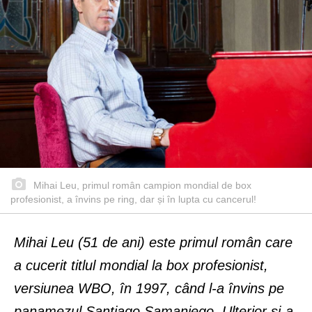
Mihai Leu, primul român campion mondial de box
profesionist, a învins pe ring, dar și în lupta cu cancerul!
Mihai Leu (51 de ani) este primul român care
a cucerit titlul mondial la box profesionist,
versiunea WBO, în 1997, când l-a învins pe
panamezul Santiago Samaniego. Ulterior și-a