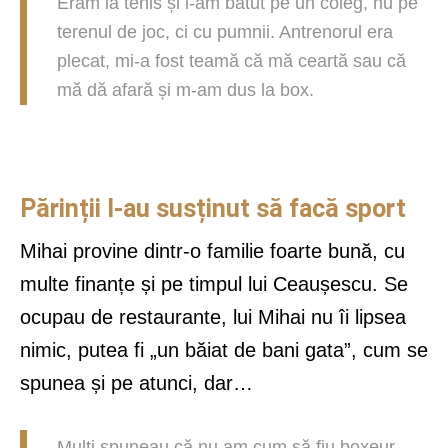
Eram la tenis și l-am bătut pe un coleg, nu pe
terenul de joc, ci cu pumnii. Antrenorul era
plecat, mi-a fost teamă că mă ceartă sau că
mă dă afară și m-am dus la box.
Părinții l-au susținut să facă sport
Mihai provine dintr-o familie foarte bună, cu
multe finanțe și pe timpul lui Ceaușescu. Se
ocupau de restaurante, lui Mihai nu îi lipsea
nimic, putea fi „un băiat de bani gata”, cum se
spunea și pe atunci, dar…
Mulți spuneau că nu am cum să fiu boxeur