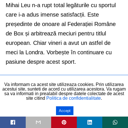
Mihai Leu n-a rupt total legăturile cu sportul
care i-a adus imense satisfacții. Este
președinte de onoare al Federației Române
de Box și arbitrează meciuri pentru titlul
european. Chiar vineri a avut un astfel de
meci la Londra. Vorbește în continuare cu
pasiune despre acest sport.
Chiar și în condițiile grele pe care le-am avut,
Va informam ca acest site utilizeaza cookies. Prin utilizarea
eu zic că rezultatele sunt bune. Avem
acestui site, sunteti de acord cu utilizarea acestora. Va rugam
sa va informati in prealabil despre datele colectate de acest
campioni europeni la tineret. Apoi, faptul că-l
site citind
Politica de confidentialitate
.
avem pe Vasile Câtea (n.r. – președintele
Accept
Federației Române de Box) în Comitetul
executiv al Confederației Europene de Box