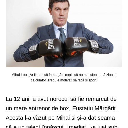
Mihai Leu: „Ar fi bine să încurajăm copiii să nu mai stea toată ziua la
calculator. Trebuie motivați să facă și sport.
La 12 ani, a avut norocul să fie remarcat de
un mare antrenor de box, Eustațiu Mărgărit.
Acesta l-a văzut pe Mihai și și-a dat seama
că e un talent înnăscut. Imediat, l-a luat sub