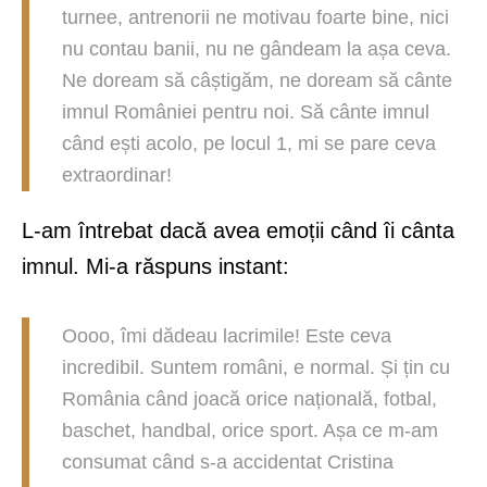
turnee, antrenorii ne motivau foarte bine, nici
nu contau banii, nu ne gândeam la așa ceva.
Ne doream să câștigăm, ne doream să cânte
imnul României pentru noi. Să cânte imnul
când ești acolo, pe locul 1, mi se pare ceva
extraordinar!
L-am întrebat dacă avea emoții când îi cânta
imnul. Mi-a răspuns instant:
Oooo, îmi dădeau lacrimile! Este ceva
incredibil. Suntem români, e normal. Și țin cu
România când joacă orice națională, fotbal,
baschet, handbal, orice sport. Așa ce m-am
consumat când s-a accidentat Cristina