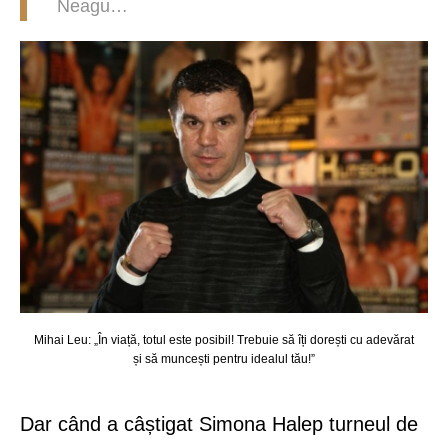
Neagu…
Mihai Leu: „În viață, totul este posibil! Trebuie să îți dorești cu adevărat
și să muncești pentru idealul tău!”
Dar când a câștigat Simona Halep turneul de