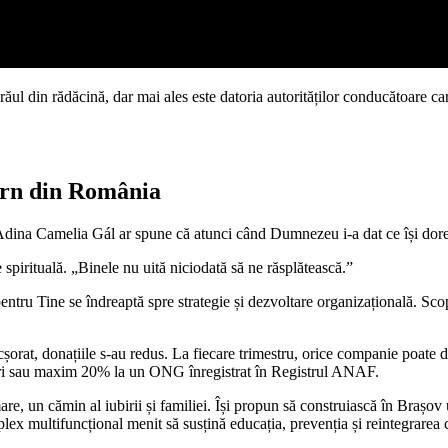
 răul din rădăcină, dar mai ales este datoria autorităților conducătoare ca
ern din România
 Adina Camelia Gál ar spune că atunci când Dumnezeu i-a dat ce își dorea, 
 spirituală. „Binele nu uită niciodată să ne răsplătească.”
ntru Tine se îndreaptă spre strategie și dezvoltare organizațională. Scop
icșorat, donațiile s-au redus. La fiecare trimestru, orice companie poate 
ceri sau maxim 20% la un ONG înregistrat în Registrul ANAF.
are, un cămin al iubirii și familiei. Își propun să construiască în Brașo
 multifuncțional menit să susțină educația, prevenția și reintegrarea cop