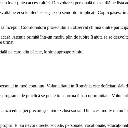
u le-ar putea accesa altfel. Dezvoltarea personală nu se află pe lista acti
zvoltă pe ei și le oferă sens și scop seniorilor implicați. Copiii găsesc în a
 la început. Coordonatorii proiectului au observat chimia dintre participa
e acasă. Atenția primită într-un mediu plin de iubire îi ajută să se dezvolte
de urmat.
cială pe care, din păcate, le simt aproape zilnic.
personal în mod continuu. Voluntariatul în România este deficitar, slab dez
de programe de practică se poate transforma într-o oportunitate. Voluntaria
cauza educației precare și chiar excluși social. Din acest motiv nu au încr
e proprii. Ei au nevoi directe: sociale, personale, vocaționale, educațional