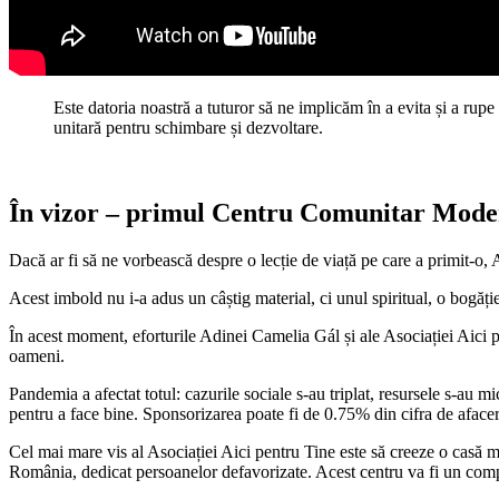
Este datoria noastră a tuturor să ne implicăm în a evita și a rupe
unitară pentru schimbare și dezvoltare.
În vizor – primul Centru Comunitar Mod
Dacă ar fi să ne vorbească despre o lecție de viață pe care a primit-o,
Acest imbold nu i-a adus un câștig material, ci unul spiritual, o bogăție
În acest moment, eforturile Adinei Camelia Gál și ale Asociației Aici pe
oameni.
Pandemia a afectat totul: cazurile sociale s-au triplat, resursele s-au m
pentru a face bine. Sponsorizarea poate fi de 0.75% din cifra de afa
Cel mai mare vis al Asociației Aici pentru Tine este să creeze o casă m
România, dedicat persoanelor defavorizate. Acest centru va fi un complex