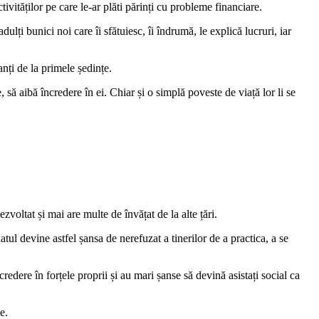
vităților pe care le-ar plăti părinți cu probleme financiare.
dulți bunici noi care îi sfătuiesc, îi îndrumă, le explică lucruri, iar
nți de la primele ședințe.
, să aibă încredere în ei. Chiar și o simplă poveste de viață lor li se
voltat și mai are multe de învățat de la alte țări.
tul devine astfel șansa de nerefuzat a tinerilor de a practica, a se
edere în forțele proprii și au mari șanse să devină asistați social ca
e.