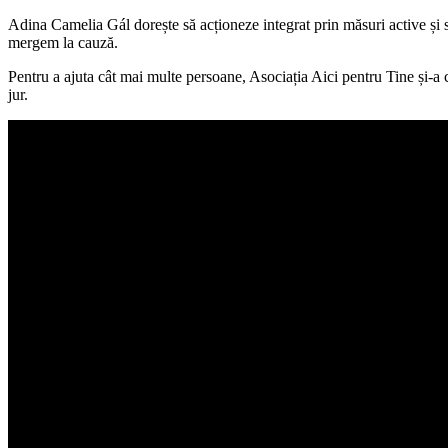
Adina Camelia Gál dorește să acționeze integrat prin măsuri active și s
mergem la cauză.
Pentru a ajuta cât mai multe persoane, Asociația Aici pentru Tine și-a 
jur.