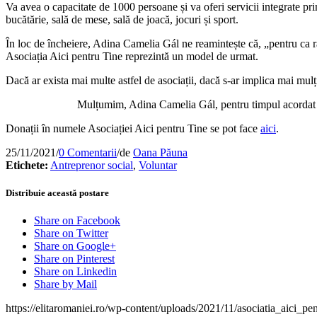
Va avea o capacitate de 1000 persoane și va oferi servicii integrate prin
bucătărie, sală de mese, sală de joacă, jocuri și sport.
În loc de încheiere, Adina Camelia Gál ne reamintește că, „pentru ca
Asociația Aici pentru Tine reprezintă un model de urmat.
Dacă ar exista mai multe astfel de asociații, dacă s-ar implica mai mul
Mulțumim, Adina Camelia Gál, pentru timpul acordat și 
Donații în numele Asociației Aici pentru Tine se pot face
aici
.
25/11/2021
/
0 Comentarii
/
de
Oana Păuna
Etichete:
Antreprenor social
,
Voluntar
Distribuie această postare
Share on Facebook
Share on Twitter
Share on Google+
Share on Pinterest
Share on Linkedin
Share by Mail
https://elitaromaniei.ro/wp-content/uploads/2021/11/asociatia_aici_pe