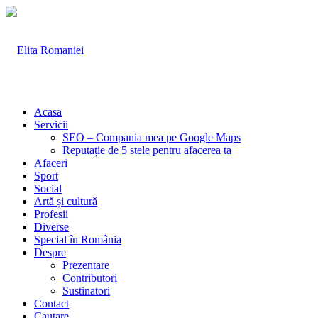
Acasa
Servicii
SEO – Compania mea pe Google Maps
Reputație de 5 stele pentru afacerea ta
Afaceri
Sport
Social
Artă și cultură
Profesii
Diverse
Special în România
Despre
Prezentare
Contributori
Sustinatori
Contact
Cautare