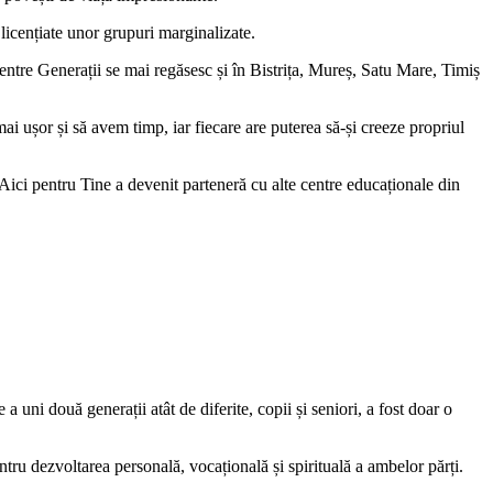
 licențiate unor grupuri marginalizate.
Centre Generații se mai regăsesc și în Bistrița, Mureș, Satu Mare, Timiș
i ușor și să avem timp, iar fiecare are puterea să-și creeze propriul
a Aici pentru Tine a devenit parteneră cu alte centre educaționale din
 uni două generații atât de diferite, copii și seniori, a fost doar o
entru dezvoltarea personală, vocațională și spirituală a ambelor părți.