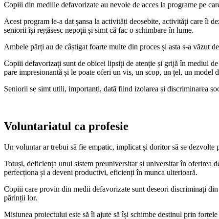
Copiii din mediile defavorizate au nevoie de acces la programe pe care n
Acest program le-a dat șansa la activități deosebite, activități care îi de
seniorii își regăsesc nepoții și simt că fac o schimbare în lume.
Ambele părți au de câștigat foarte multe din proces și asta s-a văzut de
Copiii defavorizați sunt de obicei lipsiți de atenție și grijă în mediul d
pare impresionantă și le poate oferi un vis, un scop, un țel, un model 
Seniorii se simt utili, importanți, dată fiind izolarea și discriminarea so
Voluntariatul ca profesie
Un voluntar ar trebui să fie empatic, implicat și doritor să se dezvolte 
Totuși, deficiența unui sistem preuniversitar și universitar în oferirea 
perfecționa și a deveni productivi, eficienți în munca ulterioară.
Copiii care provin din medii defavorizate sunt deseori discriminați din 
părinții lor.
Misiunea proiectului este să îi ajute să își schimbe destinul prin forțel