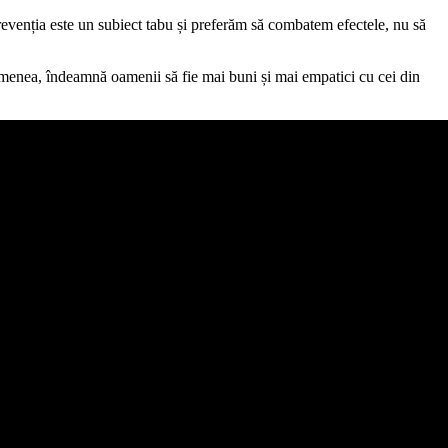
prevenția este un subiect tabu și preferăm să combatem efectele, nu să
emenea, îndeamnă oamenii să fie mai buni și mai empatici cu cei din