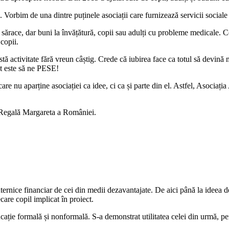
ră. Vorbim de una dintre puținele asociații care furnizează servicii sociale
i sărace, dar buni la învățătură, copii sau adulți cu probleme medicale. 
copii.
activitate fără vreun câștig. Crede că iubirea face ca totul să devină ma
t este să ne PESE!
re nu aparține asociației ca idee, ci ca și parte din el. Astfel, Asociați
a Regală Margareta a României.
ernice financiar de cei din medii dezavantajate. De aici până la ideea de a
care copil implicat în proiect.
ducație formală și nonformală. S-a demonstrat utilitatea celei din urmă, p