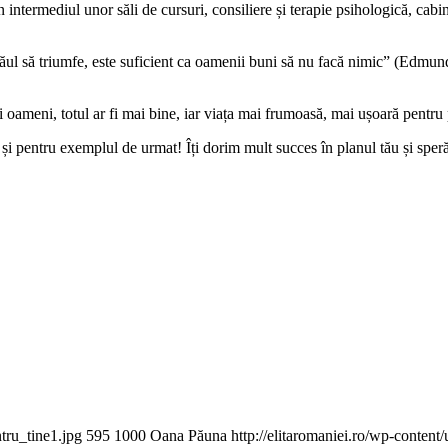
 intermediul unor săli de cursuri, consiliere și terapie psihologică, cabine
 răul să triumfe, este suficient ca oamenii buni să nu facă nimic” (Edm
ți oameni, totul ar fi mai bine, iar viața mai frumoasă, mai ușoară pentru
pentru exemplul de urmat! Îți dorim mult succes în planul tău și sperăm 
ntru_tine1.jpg
595
1000
Oana Păuna
http://elitaromaniei.ro/wp-conte