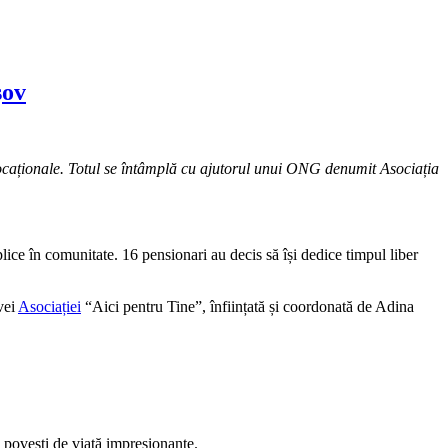
șov
re vocaționale. Totul se întâmplă cu ajutorul unui ONG denumit Asociația
lice în comunitate. 16 pensionari au decis să își dedice timpul liber
ivei
Asociației
“Aici pentru Tine”, înființată și coordonată de Adina
u povești de viață impresionante.