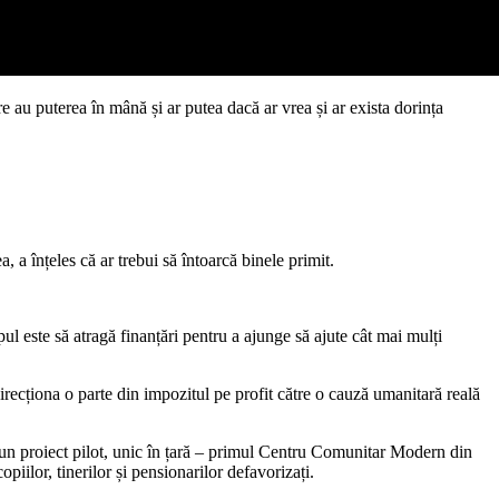
re au puterea în mână și ar putea dacă ar vrea și ar exista dorința
a înțeles că ar trebui să întoarcă binele primit.
ul este să atragă finanțări pentru a ajunge să ajute cât mai mulți
direcționa o parte din impozitul pe profit către o cauză umanitară reală
v un proiect pilot, unic în țară – primul Centru Comunitar Modern din
iilor, tinerilor și pensionarilor defavorizați.