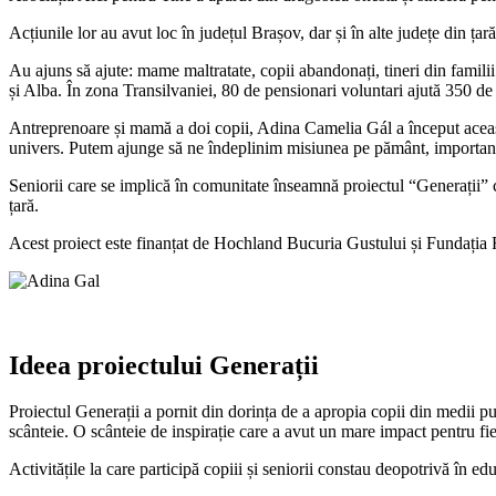
Acțiunile lor au avut loc în județul Brașov, dar și în alte județe din ța
Au ajuns să ajute: mame maltratate, copii abandonați, tineri din famili
și Alba. În zona Transilvaniei, 80 de pensionari voluntari ajută 350 de 
Antreprenoare și mamă a doi copii, Adina Camelia Gál a început această 
univers. Putem ajunge să ne îndeplinim misiunea pe pământ, importan
Seniorii care se implică în comunitate înseamnă proiectul “Generații” ca
țară.
Acest proiect este finanțat de Hochland Bucuria Gustului și Fundați
Ideea proiectului Generații
Proiectul Generații a pornit din dorința de a apropia copii din medii put
scânteie. O scânteie de inspirație care a avut un mare impact pentru fie
Activitățile la care participă copiii și seniorii constau deopotrivă în e