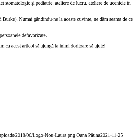
t stomatologic și pediatrie, ateliere de lucru, ateliere de ucenicie în
und Burke). Numai gândindu-ne la aceste cuvinte, ne dăm seama de ce
 persoanele defavorizate.
ca acest articol să ajungă la inimi doritoare să ajute!
nt/uploads/2018/06/Logo-Nou-Laura.png
Oana Păuna
2021-11-25