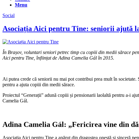
Menu
Social
Asociația Aici pentru Tine: seniorii ajută 
În Brașov, voluntari seniori petrec timp cu copiii din medii sărace pen
Aici pentru Tine, înființat de Adina Camelia Gál în 2015.
Ai putea crede că seniorii nu mai pot contribui prea mult în societate.
pentru a ajuta copiii din medii sărace.
Proiectul “Generații” adună copiii și pensionarii laolaltă pentru a-i ajut
Camelia Gál.
Adina Camelia Gál: „Fericirea vine din dăru
Asociația Aici pentru Tine a apărut din dragostea onestă și sinceră pent