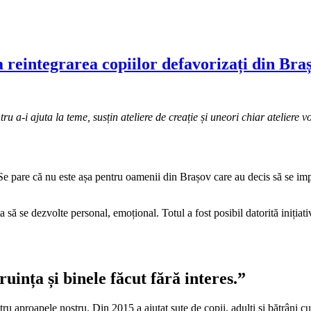
la reintegrarea copiilor defavorizați din Bra
tru a-i ajuta la teme, susțin ateliere de creație și uneori chiar atelie
 Se pare că nu este așa pentru oamenii din Brașov care au decis să se imp
a să se dezvolte personal, emoțional. Totul a fost posibil datorită inițiat
ința și binele făcut fără interes.”
ru aproapele nostru. Din 2015 a ajutat sute de copii, adulți și bătrâni c