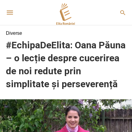
Diverse
#EchipaDeElita: Oana Păuna
– o lecție despre cucerirea
de noi redute prin
simplitate și perseverență