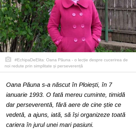
#EchipaDeElita: Oana Păuna - o lecție despre cucerirea de
noi redute prin simplitate și perseverență
Oana Păuna s-a născut în Ploiești, în 7
ianuarie 1993. O fată mereu cuminte, timidă
dar perseverentă, fără aere de cine știe ce
vedetă, a ajuns, iată, să își organizeze toată
cariera în jurul unei mari pasiuni.