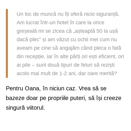
Un loc de muncă nu îți oferă nicio siguranță.
Am lucrat într-un hotel în care la orice
greșeală mi se zicea că „așteaptă 50 la ușă
dacă plec” și am văzut cu ochii mei cum nu
aveam pe cine să angajăm când pleca o fată
din recepție, iar în alte părți ori ești eficient, ori
ai pile – sunt două tipuri de feluri să reziști
acolo mai mult de 1-2 ani, dar oare merită?
Pentru Oana, în niciun caz. Vrea să se
bazeze doar pe propriile puteri, să își creeze
singură viitorul.