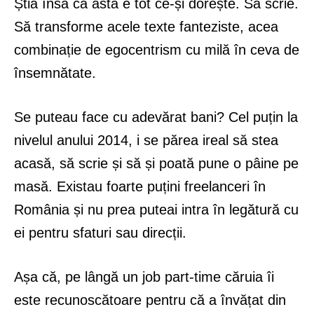
Știa însă că asta e tot ce-și dorește. Să scrie.
Să transforme acele texte fanteziste, acea
combinație de egocentrism cu milă în ceva de
însemnătate.
Se puteau face cu adevărat bani? Cel puțin la
nivelul anului 2014, i se părea ireal să stea
acasă, să scrie și să și poată pune o pâine pe
masă. Existau foarte puțini freelanceri în
România și nu prea puteai intra în legătură cu
ei pentru sfaturi sau direcții.
Așa că, pe lângă un job part-time căruia îi
este recunoscătoare pentru că a învățat din