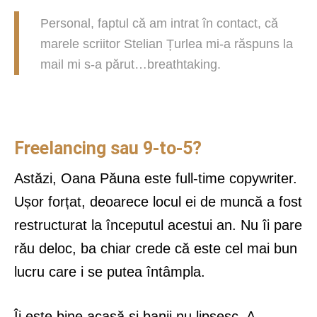
Personal, faptul că am intrat în contact, că
marele scriitor Stelian Țurlea mi-a răspuns la
mail mi s-a părut…breathtaking.
Freelancing sau 9-to-5?
Astăzi, Oana Păuna este full-time copywriter.
Ușor forțat, deoarece locul ei de muncă a fost
restructurat la începutul acestui an. Nu îi pare
rău deloc, ba chiar crede că este cel mai bun
lucru care i se putea întâmpla.
Îi este bine acasă și banii nu lipsesc. A