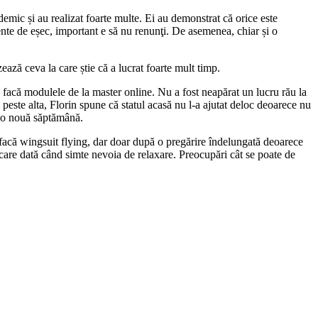
mic și au realizat foarte multe. Ei au demonstrat că orice este
mente de eșec, important e să nu renunţi. De asemenea, chiar și o
ază ceva la care știe că a lucrat foarte mult timp.
 facă modulele de la master online. Nu a fost neapărat un lucru rău la
peste alta, Florin spune că statul acasă nu l-a ajutat deloc deoarece nu
tr-o nouă săptămână.
să facă wingsuit flying, dar doar după o pregărire îndelungată deoarece
ecare dată când simte nevoia de relaxare. Preocupări cât se poate de