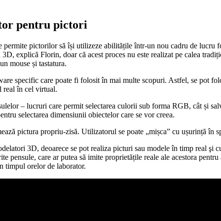
or pentru pictori
rmite pictorilor să își utilizeze abilitățile într-un nou cadru de lucru foa
 în 3D, explică Florin, doar că acest proces nu este realizat pe calea tradiț
 un mouse și tastatura.
rdware specific care poate fi folosit în mai multe scopuri. Astfel, se po
eal în cel virtual.
nsulelor – lucruri care permit selectarea culorii sub forma RGB, cât și sal
pentru selectarea dimensiunii obiectelor care se vor creea.
rmează pictura propriu-zisă. Utilizatorul se poate „mișca” cu ușurință în 
odelatori 3D, deoarece se pot realiza picturi sau modele în timp real şi cu
e pensule, care ar putea să imite proprietățile reale ale acestora pentru a
în timpul orelor de laborator.