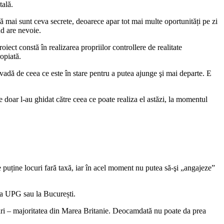
tală.
că mai sunt ceva secrete, deoarece apar tot mai multe oportunități pe zi
nd are nevoie.
iect constă în realizarea propriilor controllere de realitate
opiată.
ă vadă de ceea ce este în stare pentru a putea ajunge şi mai departe. E
e doar l-au ghidat către ceea ce poate realiza el astăzi, la momentul
pe puține locuri fară taxă, iar în acel moment nu putea să-şi „angajeze”
 la UPG sau la București.
 ţări – majoritatea din Marea Britanie. Deocamdată nu poate da prea