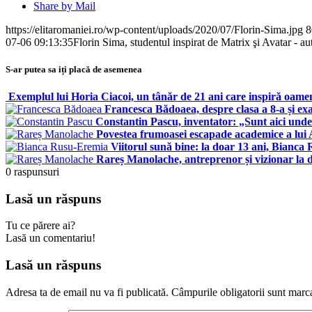
Share by Mail
https://elitaromaniei.ro/wp-content/uploads/2020/07/Florin-Sima.jpg
8
07-06 09:13:35
Florin Sima, studentul inspirat de Matrix şi Avatar - aut
S-ar putea sa iți placă de asemenea
Exemplul lui Horia Ciacoi, un tânăr de 21 ani care inspiră oamen
Francesca Bădoaea, despre clasa a 8-a și ex
Constantin Pascu, inventator: „Sunt aici unde s
Povestea frumoasei escapade academice a lui A
Viitorul sună bine: la doar 13 ani, Bianca
Rareș Manolache, antreprenor și vizionar la 
0
raspunsuri
Lasă un răspuns
Tu ce părere ai?
Lasă un comentariu!
Lasă un răspuns
Adresa ta de email nu va fi publicată.
Câmpurile obligatorii sunt marc