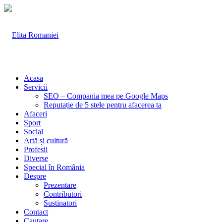
Acasa
Servicii
SEO – Compania mea pe Google Maps
Reputație de 5 stele pentru afacerea ta
Afaceri
Sport
Social
Artă și cultură
Profesii
Diverse
Special în România
Despre
Prezentare
Contributori
Sustinatori
Contact
Cautare