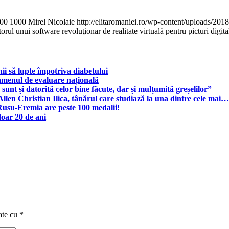
00
1000
Mirel Nicolaie
http://elitaromaniei.ro/wp-content/uploads/2
orul unui software revoluţionar de realitate virtuală pentru picturi digita
ii să lupte împotriva diabetului
amenul de evaluare națională
unt și datorită celor bine făcute, dar și mulțumită greșelilor”
llen Christian Ilica, tânărul care studiază la una dintre cele mai…
 Rusu-Eremia are peste 100 medalii!
doar 20 de ani
ate cu
*