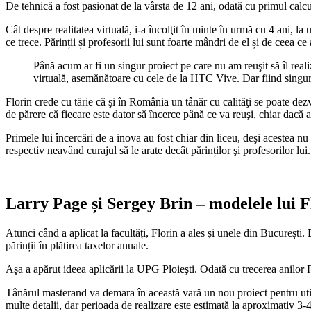
De tehnică a fost pasionat de la vârsta de 12 ani, odată cu primul calc
Cât despre realitatea virtuală, i-a încolţit în minte în urmă cu 4 ani, 
ce trece. Părinții și profesorii lui sunt foarte mândri de el și de ceea c
Până acum ar fi un singur proiect pe care nu am reuşit să îl reali
virtuală, asemănătoare cu cele de la HTC Vive. Dar fiind singur i
Florin crede cu tărie că şi în România un tânăr cu calităţi se poate dez
de părere că fiecare este dator să încerce până ce va reuşi, chiar dacă 
Primele lui încercări de a inova au fost chiar din liceu, deşi acestea n
respectiv neavând curajul să le arate decât părinților şi profesorilor lui.
Larry Page și Sergey Brin – modelele lui 
Atunci când a aplicat la facultăți, Florin a ales și unele din București.
părinții în plătirea taxelor anuale.
Aşa a apărut ideea aplicării la UPG Ploieşti. Odată cu trecerea anilor 
Tânărul masterand va demara în această vară un nou proiect pentru utili
multe detalii, dar perioada de realizare este estimată la aproximativ 3-4