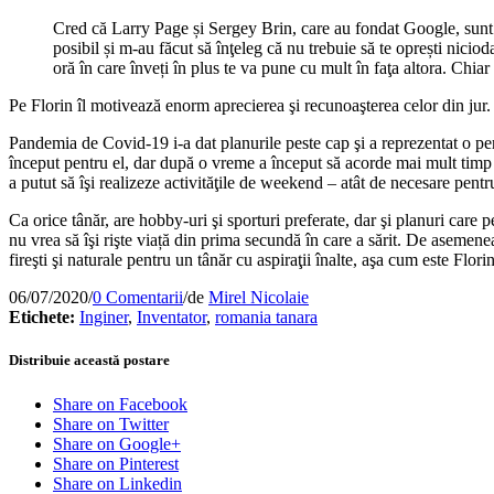
Cred că Larry Page și Sergey Brin, care au fondat Google, sunt n
posibil și m-au făcut să înţeleg că nu trebuie să te oprești nicio
oră în care înveți în plus te va pune cu mult în faţa altora. Chia
Pe Florin îl motivează enorm aprecierea şi recunoaşterea celor din jur.
Pandemia de Covid-19 i-a dat planurile peste cap şi a reprezentat o per
început pentru el, dar după o vreme a început să acorde mai mult timp de
a putut să îşi realizeze activităţile de weekend – atât de necesare pentru
Ca orice tânăr, are hobby-uri şi sporturi preferate, dar şi planuri care
nu vrea să îşi rişte viață din prima secundă în care a sărit. De asemen
fireşti şi naturale pentru un tânăr cu aspiraţii înalte, aşa cum este Flori
06/07/2020
/
0 Comentarii
/
de
Mirel Nicolaie
Etichete:
Inginer
,
Inventator
,
romania tanara
Distribuie această postare
Share on Facebook
Share on Twitter
Share on Google+
Share on Pinterest
Share on Linkedin