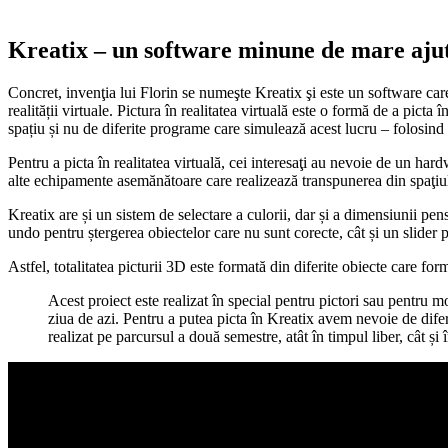
Kreatix – un software minune de mare ajut
Concret, invenţia lui Florin se numeşte Kreatix şi este un software care pe
realității virtuale. Pictura în realitatea virtuală este o formă de a picta
spațiu și nu de diferite programe care simulează acest lucru – folosind
Pentru a picta în realitatea virtuală, cei interesaţi au nevoie de un ha
alte echipamente asemănătoare care realizează transpunerea din spaţiul r
Kreatix are și un sistem de selectare a culorii, dar și a dimensiunii pe
undo pentru ștergerea obiectelor care nu sunt corecte, cât și un slider 
Astfel, totalitatea picturii 3D este formată din diferite obiecte care fo
Acest proiect este realizat în special pentru pictori sau pentru m
ziua de azi. Pentru a putea picta în Kreatix avem nevoie de diferit
realizat pe parcursul a două semestre, atât în timpul liber, cât și 