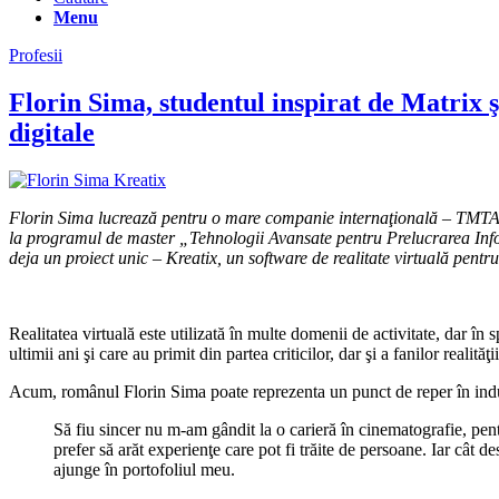
Menu
Profesii
Florin Sima, studentul inspirat de Matrix ş
digitale
Florin Sima lucrează pentru o mare companie internaţională – TMTAnalys
la programul de master „Tehnologii Avansate pentru Prelucrarea Inform
deja un proiect unic – Kreatix, un software de realitate virtuală pentru 
Realitatea virtuală este utilizată în multe domenii de activitate, dar în
ultimii ani şi care au primit din partea criticilor, dar şi a fanilor realită
Acum, românul Florin Sima poate reprezenta un punct de reper în indus
Să fiu sincer nu m-am gândit la o carieră în cinematografie, pent
prefer să arăt experienţe care pot fi trăite de persoane. Iar cât d
ajunge în portofoliul meu.