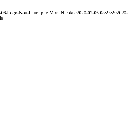
018/06/Logo-Nou-Laura.png
Mirel Nicolaie
2020-07-06 08:23:20
2020-
le