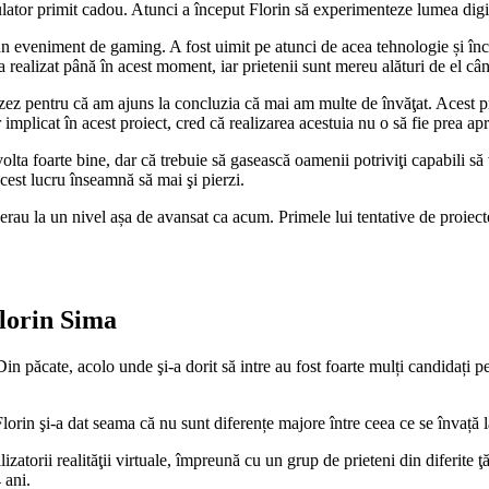
ulator primit cadou. Atunci a început Florin să experimenteze lumea digi
la un eveniment de gaming. A fost uimit pe atunci de acea tehnologie și în
e a realizat până în acest moment, iar prietenii sunt mereu alături de el câ
zez pentru că am ajuns la concluzia că mai am multe de învăţat. Acest pro
mplicat în acest proiect, cred că realizarea acestuia nu o să fie prea apr
volta foarte bine, dar că trebuie să gasească oamenii potriviţi capabili s
acest lucru înseamnă să mai şi pierzi.
u erau la un nivel așa de avansat ca acum. Primele lui tentative de proiect
Florin Sima
 Din păcate, acolo unde şi-a dorit să intre au fost foarte mulți candidați 
Florin şi-a dat seama că nu sunt diferențe majore între ceea ce se învață
zatorii realităţii virtuale, împreună cu un grup de prieteni din diferite
 ani.