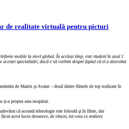
r de realitate virtuală pentru picturi
fonie mobile la nivel global. În același timp, este student în anul 1
acestei specializări, dacă e să vorbim despre faptul că el a dezvoltat
ă amintim de Matrix şi Avatar – două dintre filmele de top realizate în
 și-a propus asta neapărat.
devărat că această tehnologie este folosită şi în filme, dar
m făcut acest lucru deoarece, de obicei, tot ceea ce realizez