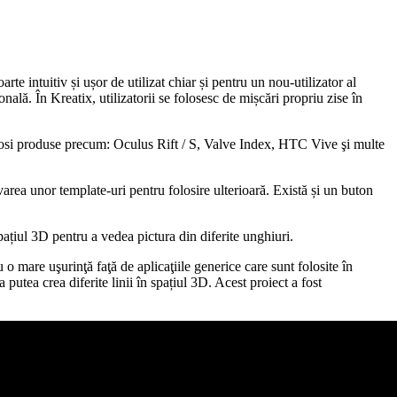
rte intuitiv și ușor de utilizat chiar și pentru un nou-utilizator al
ională. În Kreatix, utilizatorii se folosesc de mișcări propriu zise în
t folosi produse precum: Oculus Rift / S, Valve Index, HTC Vive şi multe
varea unor template-uri pentru folosire ulterioară. Există și un buton
spațiul 3D pentru a vedea pictura din diferite unghiuri.
 o mare uşurinţă faţă de aplicaţiile generice care sunt folosite în
 putea crea diferite linii în spațiul 3D. Acest proiect a fost