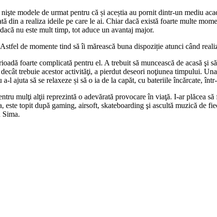
işte modele de urmat pentru că și aceștia au pornit dintr-un mediu acade
dată din a realiza ideile pe care le ai. Chiar dacă există foarte multe mo
r dacă nu este mult timp, tot aduce un avantaj major.
 Astfel de momente tind să îi mărească buna dispoziție atunci când realize
ioadă foarte complicată pentru el. A trebuit să muncească de acasă şi să
cât trebuie acestor activităţi, a pierdut deseori noţiunea timpului. Una 
 a-l ajuta să se relaxeze și să o ia de la capăt, cu bateriile încărcate, în
 pentru mulţi alţii reprezintă o adevărată provocare în viaţă. I-ar plăcea 
ea, este topit după gaming, airsoft, skateboarding şi ascultă muzică de fi
n Sima.