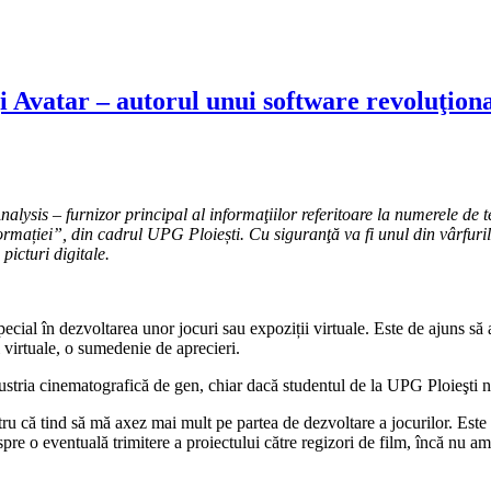
i Avatar – autorul unui software revoluţiona
is – furnizor principal al informaţiilor referitoare la numerele de tele
ației”, din cadrul UPG Ploiești. Cu siguranţă va fi unul din vârfurile 
picturi digitale.
 special în dezvoltarea unor jocuri sau expoziții virtuale. Este de ajuns s
ţii virtuale, o sumedenie de aprecieri.
tria cinematografică de gen, chiar dacă studentul de la UPG Ploieşti nu
ru că tind să mă axez mai mult pe partea de dezvoltare a jocurilor. Este a
espre o eventuală trimitere a proiectului către regizori de film, încă nu a