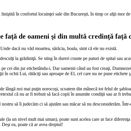
iniştită în confortul locuinţei sale din Bucureşti, în timp ce alţii mor de
te faţă de oameni şi din multă credinţă faţ
 Unde dacă nu văd moartea, sărăcia, boala, simt că ele nu există.
esculţi la grădiniţă. Se sting în dureri crunte pe paturi de spital sau acas
 pe cei din jur etichetându-i. Dar oamenii când au fost creaţi, Dumnezeu 
i în ochii Lui, rătăciţi sau aproape de El, cel care nu ne pune etichet
 de lângă noi mai puţin norocoşi, scoatem din mânecă tot felul de şabloane
textul că nu ar fi trebuit să facă copii în anumite condiţii sau ar fi trebu
l nostru să îi judecăm ci să ajutăm sau măcar să nu desconsiderăm. Într-o
iale (la un nivel mult mai uman), poate sunt acelea care ar face diferenţa 
. Deşi ea, poate că ar avea dreptul!