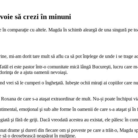
 voie să crezi în minuni
în comparaţie cu altele. Magda în schimb aleargă de una singură pe toat
e, mi-am dorit tare mult să aflu ca să pot înţelege de unde i se trage ace
Tatăl ei este pastor într-o comunitate mică lângă Bucureşti, lucru care m-
dorinţa de a ajuta oamenii nevoiaşi.
 vrei să le cumperi o îngheţată. Iubeşte ochii miraţi ai copiilor care nu 
i Roxana de care s-a ataşat extraordinar de mult. Nu-și poate închipui viaț
imental, emoţional şi sub alte forme în oamenii de care s-a ataşat şi în f
egiată şi fără de griji. Dacă vreodată acestea au existat, ele pălesc în c
dunat drame şi dureri din fiecare om şi poveste pe care a trăit-o, Magda 
are să o deosebească neapărat în mulţime.