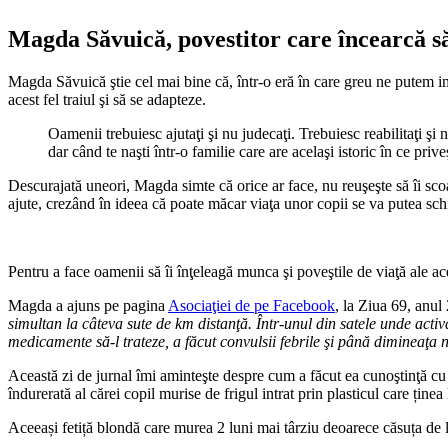
Magda Săvuică, povestitor care încearcă să
Magda Săvuică ştie cel mai bine că, într-o eră în care greu ne putem imag
acest fel traiul şi să se adapteze.
Oamenii trebuiesc ajutaţi şi nu judecaţi. Trebuiesc reabilitaţi şi n
dar când te naşti într-o familie care are acelaşi istoric în ce priv
Descurajată uneori, Magda simte că orice ar face, nu reuşeşte să îi scoa
ajute, crezând în ideea că poate măcar viaţa unor copii se va putea sc
Pentru a face oamenii să îi înţeleagă munca şi poveştile de viaţă ale ace
Magda a ajuns pe pagina
Asociaţiei de pe Facebook
, la Ziua 69, anul
simultan la câteva sute de km distanţă. Într-unul din satele unde activ
medicamente să-l trateze, a făcut convulsii febrile şi până dimineaţa 
Această zi de jurnal îmi aminteşte despre cum a făcut ea cunoştinţă cu a
îndurerată al cărei copil murise de frigul intrat prin plasticul care ține
Aceeași fetiță blondă care murea 2 luni mai târziu deoarece căsuța de lu