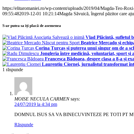
https://elitaromaniei.ro/wp-content/uploads/2019/04/Magda-Teo-Roxi
09:55:48
2019-12-01 10:21:14
Magda Săvuică, îngerul păzitor care 
S-ar putea sa iți placă de asemenea
Vlad Plăcintă, sufletul b
Beatrice Mercado și echipa
Corina Țurcaș și puterea unui singur om de a sc
Jongleria între medicină, voluntariat, sport ș
Francesca Bădoaea, despre clasa a 8-a și ex
Laurențiu Ciornei, jurnalistul transformat înt
1
răspunde
MOISE NECULA CARMEN
says:
24/07/2019 la 4:34 pm
DOMNUL ISUS SA VA BINECUVINTEZE PE TOTI PT 
Răspunde