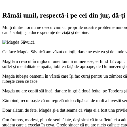
Rămâi umil, respectă-i pe cei din jur, dă-ţi
Mulţi dintre noi nu ne descurcăm cu propriile noastre probleme minore 
caută soluţii şi aduce speranţe de viaţă şi de bine.
Ce face Magda Săvuică am văzut cu toţii, dar cine este ea şi de unde vin
Magda a crescut în mijlocul unei familii numeroase, ei fiind 12 copii. 
suflet şi mentalitate empatia, iubirea faţă de aproape, de Dumnezeu şi 
Magda iubeşte oamenii în vârstă care îşi fac curaj pentru un zâmbet când
iubeşte ceea ce face.
Magda nu are copiii săi încă, dar are în grijă două fetiţe, pe Teodora ş
Zâmbind, recunoaşte că nu regretă nicio clipă cât de mult a investit sent
Doar alături de fete, Magda și-a dat seama că viaţa ei a fost una privil
Om frumos, modest, plin de seninătate, deşi simt că în sufletul ei a a
student care a excelat în ceva. Crede sincer că nu are nicio calitate c