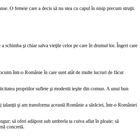
nse. O femeie care a decis să nu stea cu capul în nisip precum struţii.
a schimba şi chiar salva vieţile celor pe care în drumul lor. Îngeri care
locuim într-o Românie în care sunt atât de multe lucruri de făcut
ticitatea propriilor suflete şi modestii ieşite din comun. A unui bun
lţi talanţii şi am transforma această Românie a sărăciei, într-o României
ngur; să oferi adăpost sub umbrela ta cuiva aflat în ploaie; să
rmă concretă.