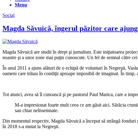
Menu
Social
Magda Săvuică, îngerul păzitor care aju
Magda Săvuică are studii în drept şi jurnalism. Este iniţiatoarea proiec
noastre şi a unor zone mai puţin cunoscute. Un fel de semnal către cei
În anul 2011 a ajuns alături de o echipă de voluntari în Negreşti, Vaslu
oameni care trăiau în condiţii aproape imposibil de imaginat. În timp, 
Tot atunci, avea să îl cunoască şi pe pastorul Paul Marica, care a impr
M-a impresionat foarte mult ceea ce am găsit aici. Sărăcia cruntă
sau chiar neînsemnate.
Din momentul respectiv, Magda Săvuică a început să strângă fonduri ş
în 2018 s-a mutat la Negreşti.