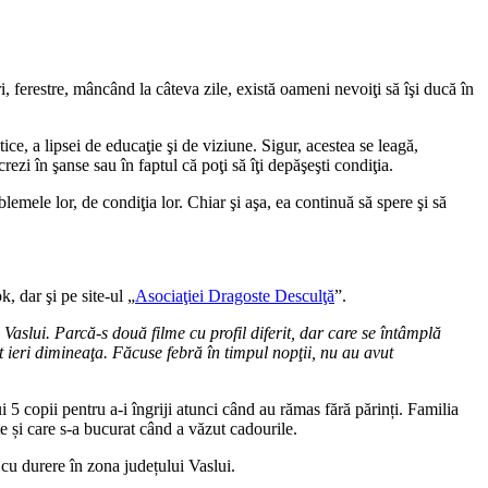
i, ferestre, mâncând la câteva zile, există oameni nevoiţi să îşi ducă în
tice, a lipsei de educaţie şi de viziune. Sigur, acestea se leagă,
rezi în şanse sau în faptul că poţi să îţi depăşeşti condiţia.
emele lor, de condiţia lor. Chiar şi aşa, ea continuă să spere şi să
, dar şi pe site-ul „
Asociaţiei Dragoste Desculţă
”.
n Vaslui. Parcă-s două filme cu profil diferit, dar care se întâmplă
t ieri dimineaţa. Făcuse febră în timpul nopţii, nu au avut
 5 copii pentru a-i îngriji atunci când au rămas fără părinți. Familia
ațe și care s-a bucurat când a văzut cadourile.
 cu durere în zona județului Vaslui.