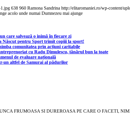
-1.jpg
638
960
Ramona Sandrina
http://elitaromaniei.ro/wp-content/
ajunge acolo unde numai Dumnezeu mai ajunge
un care salvează o inimă în fiecare zi
 Născut pentru Sport trimit copiii la sport!
himba comunitatea prin acțiuni caritabile
i antreprenoriat cu Radu Dimulescu, tânărul bun la toate
amenul de evaluare națională
r-un altfel de Samurai al pădurilor
MUNCA FRUMOASA SI DUREROASA PE CARE O FACETI, NI