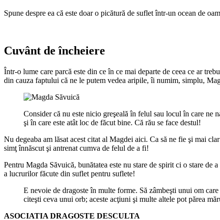
Spune despre ea că este doar o picătură de suflet într-un ocean de oame
Cuvânt de încheiere
Într-o lume care parcă este din ce în ce mai departe de ceea ce ar trebu
din cauza faptului că ne le putem vedea aripile, îi numim, simplu, Ma
Consider că nu este nicio greşeală în felul sau locul în care ne 
şi în care este atât loc de făcut bine. Că rău se face destul!
Nu degeaba am lăsat acest citat al Magdei aici. Ca să ne fie şi mai clar 
simţ înnăscut şi antrenat cumva de felul de a fi!
Pentru Magda Săvuică, bunătatea este nu stare de spirit ci o stare de a f
a lucrurilor făcute din suflet pentru suflete!
E nevoie de dragoste în multe forme. Să zâmbeşti unui om care est
citeşti ceva unui orb; aceste acţiuni şi multe altele pot părea 
ASOCIATIA DRAGOSTE DESCULTA