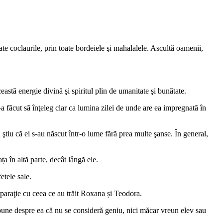
e coclaurile, prin toate bordeiele şi mahalalele. Ascultă oamenii,
astă energie divină şi spiritul plin de umanitate şi bunătate.
a făcut să înţeleg clar ca lumina zilei de unde are ea impregnată în
ştiu că ei s-au născut într-o lume fără prea multe şanse. În general,
a în altă parte, decât lângă ele.
etele sale.
omparaţie cu ceea ce au trăit Roxana și Teodora.
spune despre ea că nu se consideră geniu, nici măcar vreun elev sau