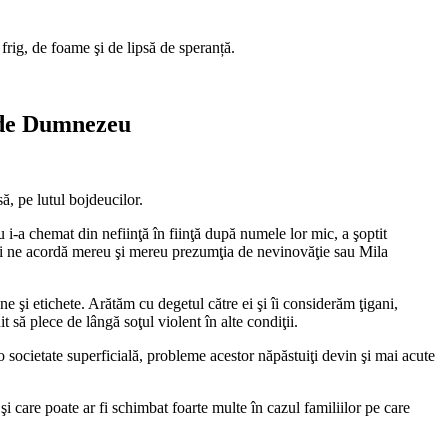
 frig, de foame şi de lipsă de speranță.
ă de Dumnezeu
ă, pe lutul bojdeucilor.
i-a chemat din nefiinţă în fiinţă după numele lor mic, a şoptit
e şi ne acordă mereu şi mereu prezumţia de nevinovăţie sau Mila
 şi etichete. Arătăm cu degetul către ei şi îi considerăm ţigani,
it să plece de lângă soţul violent în alte condiţii.
 societate superficială, probleme acestor năpăstuiţi devin şi mai acute
şi care poate ar fi schimbat foarte multe în cazul familiilor pe care