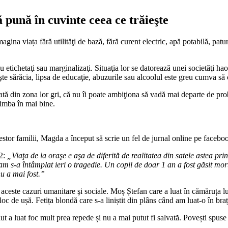
 pună în cuvinte ceea ce trăieşte
ina viața fără utilităţi de bază, fără curent electric, apă potabilă, patur
u etichetaţi sau marginalizaţi. Situaţia lor se datorează unei societăţi hao
eşte sărăcia, lipsa de educaţie, abuzurile sau alcoolul este greu cumva să c
tă din zona lor gri, că nu îi poate ambiţiona să vadă mai departe de probl
himba în mai bine.
stor familii, Magda a început să scrie un fel de jurnal online pe facebook
 2:
„Viaţa de la oraşe e aşa de diferită de realitatea din satele astea pri
am s-a întâmplat ieri o tragedie. Un copil de doar 1 an a fost găsit mor
nu a mai fost.”
ceste cazuri umanitare şi sociale. Moș Ștefan care a luat în cămăruța lui
a loc de ușă. Fetița blondă care s-a liniștit din plâns când am luat-o în br
t a luat foc mult prea repede și nu a mai putut fi salvată. Povești spuse