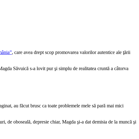
omânia”
, care avea drept scop promovarea valorilor autentice ale ţării
 Magda Săvuică s-a lovit pur şi simplu de realitatea cruntă a câtorva
imaginat, au făcut brusc ca toate problemele mele să pară mai mici
i, de oboseală, depresie chiar, Magda şi-a dat demisia de la muncă şi