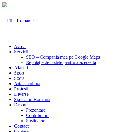
Acasa
Servicii
SEO – Compania mea pe Google Maps
Reputație de 5 stele pentru afacerea ta
Afaceri
Sport
Social
Artă și cultură
Profesii
Diverse
Special în România
Despre
Prezentare
Contributori
Sustinatori
Contact
Cautare