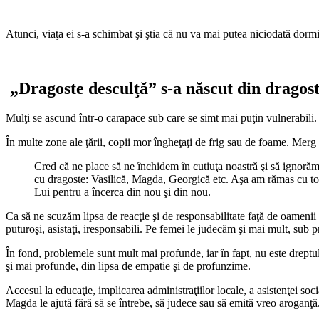
Atunci, viaţa ei s-a schimbat şi ştia că nu va mai putea niciodată dormi l
„Dragoste desculţă” s-a născut din dragos
Mulţi se ascund într-o carapace sub care se simt mai puţin vulnerabili.
În multe zone ale ţării, copii mor îngheţaţi de frig sau de foame. Merg d
Cred că ne place să ne închidem în cutiuţa noastră şi să ignorăm
cu dragoste: Vasilică, Magda, Georgică etc. Aşa am rămas cu toţi
Lui pentru a încerca din nou şi din nou.
Ca să ne scuzăm lipsa de reacţie şi de responsabilitate faţă de oamenii
puturoşi, asistaţi, iresponsabili. Pe femei le judecăm şi mai mult, sub pre
În fond, problemele sunt mult mai profunde, iar în fapt, nu este dreptu
şi mai profunde, din lipsa de empatie şi de profunzime.
Accesul la educaţie, implicarea administraţiilor locale, a asistenţei soc
Magda le ajută fără să se întrebe, să judece sau să emită vreo aroganţă