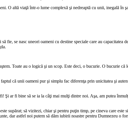
ni. O altă viaţă într-o lume complexă şi nedreaptă cu unii, inegală în şa
i să fie, se nasc uneori oameni cu destine speciale care au capacitatea de 
gda.
naştem. Toate au o logică şi un scop. Este deci, o bucurie. O bucurie că 
faptul că unii oameni pur şi simplu fac diferenţa prin unicitatea şi auten
i! Şi ar fi bine să se ia la câţi mai mulţi dintre noi. Aşa, am putea înmu
e supărat; să vizitezi, chiar şi pentru puţin timp, pe cineva care este si
mărunte, dar astfel noi putem să dăm iubirii noastre pentru Dumnezeu o fo