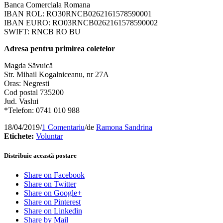
Banca Comerciala Romana
IBAN ROL: RO30RNCB0262161578590001
IBAN EURO: RO03RNCB0262161578590002
SWIFT: RNCB RO BU
Adresa pentru primirea coletelor
Magda Săvuică
Str. Mihail Kogalniceanu, nr 27A
Oras: Negresti
Cod postal 735200
Jud. Vaslui
*Telefon: 0741 010 988
18/04/2019
/
1 Comentariu
/
de
Ramona Sandrina
Etichete:
Voluntar
Distribuie această postare
Share on Facebook
Share on Twitter
Share on Google+
Share on Pinterest
Share on Linkedin
Share by Mail