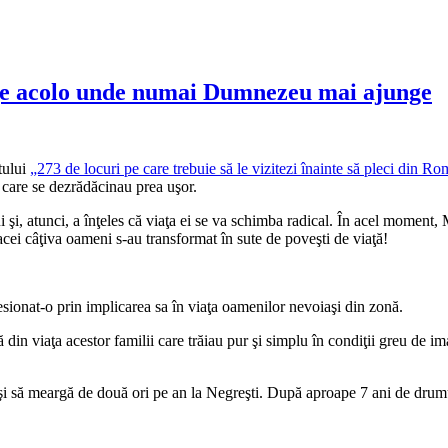
nge acolo unde numai Dumnezeu mai ajunge
tului
„273 de locuri pe care trebuie să le vizitezi înainte să pleci din R
 care se dezrădăcinau prea uşor.
i şi, atunci, a înţeles că viaţa ei se va schimba radical. În acel moment,
acei câţiva oameni s-au transformat în sute de poveşti de viaţă!
esionat-o prin implicarea sa în viaţa oamenilor nevoiaşi din zonă.
 din viaţa acestor familii care trăiau pur şi simplu în condiţii greu de 
i să meargă de două ori pe an la Negreşti. După aproape 7 ani de drumur