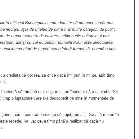
at în mijlocul Bucureștiului care dorește să promoveze cât mai
ontemporan, ușor de înțeles de către mai multe categorii de public.
e de a promova arta de calitate, schimburile culturale și prin
ureștean, dar și cu cel european. Mihaela Păun este directoarea
ele unui imens efort de a promova o latură frumoasă, boemă a unui
cu credința că pot realiza orice dacă îmi pun în minte, atât timp
bun”.
n încearcă să rămână om, deși mulți au încercat să o schimbe. Se
și timp o luptătoare care s-a descoperit pe sine în momentele de
țiune, lucruri care să dureze și să-i ajute pe alții. Se află mereu în
ește repede. I-a luat ceva timp până a realizat că dacă nu
ea.