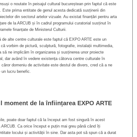
uși o noutate în peisajul cultural bucureștean prin faptul că este
e. Este prima entitate de genul acesta dedicată susținerii din
oiectelor din sectorul artelor vizuale. Au existat finanțări pentru arta
nțare de la ARCUB și în cadrul programului curatorial susținut în
ramele finanțate de Ministerul Culturii.
 de alte centre culturale este faptul că EXPO ARTE este un
e că vorbim de pictură, sculptură, fotografie, instalații multimedia,
 să ne implicăm în organizarea și susținerea unor proiecte
al, dar având în vedere existența câtorva centre culturale în
al căror domeniu de activitate este destul de divers, cred că a ne
un lucru benefic.
icil moment de la înființarea EXPO ARTE
e, poate doar faptul că la început am fost singură în acest
a ARCUB. Ca orice început e puțin mai greu până când îți
titate locului și activității în sine. Dar asta pot să spun că a durat