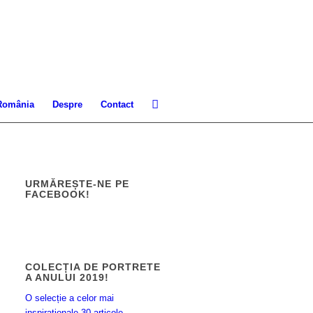
 România
Despre
Contact
URMĂREȘTE-NE PE
FACEBOOK!
COLECȚIA DE PORTRETE
A ANULUI 2019!
O selecție a celor mai
inspiraționale 30 articole