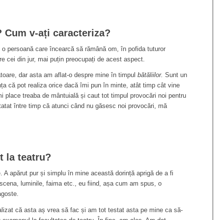
 Cum v-ați caracteriza?
 o persoană care încearcă să rămână om, în pofida tuturor
re cei din jur, mai puțin preocupați de acest aspect.
ătoare, dar asta am aflat-o despre mine în timpul
bătăliilor.
Sunt un
ța că pot realiza orice dacă îmi pun în minte, atât timp cât vine
i place treaba de mântuială și caut tot timpul provocări noi pentru
tatat între timp că atunci când nu găsesc noi provocări, mă
t la teatru?
 A apărut pur și simplu în mine această dorință aprigă de a fi
scena, luminile, faima etc., eu fiind, așa cum am spus, o
agoste.
zat că asta aș vrea să fac și am tot testat asta pe mine ca să-