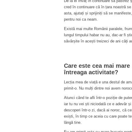
De la ei învăț în continuare să păstrez ș
cred în continuare că în țara noastră se v
asta, ajutați și sprijiniți să se manifest
pentru noi ca neam.
Există mai multe Românii paralele, fru
lungul timpului habar nu au, dac-ar fi ști
săvârșite în acești treizeci de ani câți 
Care este cea mai mare l
întreaga activitate?
Lecția mea de viață e una destul de am
primit-o. Nu mulți dintre noi avem noroc
Atunci când te afli într-o poziție de pu
iar tu nu vei ști niciodată ce e adevăr și 
descoperi într-o zi, dacă ai noroc, că cei
exiști, în timp ce aceia cu care poate t
lângă tine.
Eu am primit asta cu mare bucurie pentru