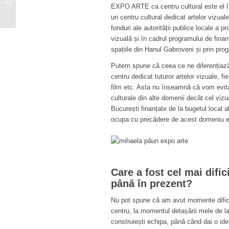
EXPO ARTE ca centru cultural este el îns
finală: vot pentru a
un centru cultural dedicat artelor vizual
desemna Voluntarul
fonduri ale autorității publice locale a pr
Anului...
vizuală și în cadrul programului de fina
spațiile din Hanul Gabroveni și prin prog
Putem spune că ceea ce ne diferențiază
centru dedicat tuturor artelor vizuale, fi
film etc. Asta nu înseamnă că vom evita
culturale din alte domenii decât cel vizu
București finanțate de la bugetul local 
ocupa cu precădere de acest domeniu e 
Care a fost cel mai dif
până în prezent?
Nu pot spune că am avut momente dificil
centru, la momentul detașării mele de l
construiești echipa, până când dai o iden