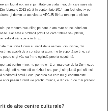
are am lucrat opt ani și jumătate din viața mea, din care șase să
a. Din februarie 2012 până în septembrie 2014, am fost efectiv pe
păstrat și dezvoltat activitatea ARCUB fără a renunța la niciun
ule, pe măsura bucuriilor, pe care le-am avut atunci când am
oase. Dar ăsta e probabil prețul pe care trebuie să-l plătim,
ai realizat să reziste în timp.
cele mai urâte lucruri au venit de la oameni, din invidie, din
oștri incapabili de a construi și atunci nu te suportă pe tine, cel
e poate și-și văd ca într-o oglindă propria neputință.
 important pentru mine, nu pentru ei. E un mare dar de la Dumnezeu
ăcut alții, să nu vrei să te răzbuni sau pur și simplu să poți să ieși
e că sindromul omului cuc, pasărea aia care nu-și construieste
le altor păsări furându-le practic munca, e din ce în ce mai prezent
it de alte centre culturale?