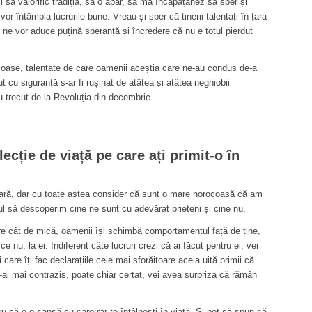
i să valorific tradiția, să o apăr, să mă încăpățânez să sper și
or întâmpla lucrurile bune. Vreau și sper că tinerii talentați în țara
e, ne vor aduce puțină speranță și încredere că nu e totul pierdut
moase, talentate de care oamenii aceștia care ne-au condus de-a
ut cu siguranță s-ar fi rușinat de atâtea și atâtea neghiobii
au trecut de la Revoluția din decembrie.
ecție de viață pe care ați primit-o în
ară, dar cu toate astea consider că sunt o mare norocoasă că am
ul să descoperim cine ne sunt cu adevărat prieteni și cine nu.
tere cât de mică, oamenii își schimbă comportamentul față de tine,
ce nu, la ei. Indiferent câte lucruri crezi că ai făcut pentru ei, vei
 care îți fac declarațiile cele mai sforăitoare aceia uită primii că
e-ai mai contrazis, poate chiar certat, vei avea surpriza că rămân
 că e o șansă cu care rar te întâlnești în viață. Și pot să spun că