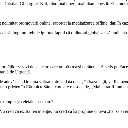
l” Cristian Gheorghe. Noi, fiind mai tineri, mai uitam chestii. El e mot
t nelimitat promovării online, raportat la mediatizarea offline, dar, în ca
 același timp, nu trebuie ignorat faptul că online-ul globalizează audiența
autorităților vizavi de cei care care nu păstrează curățenia. A scris pe 
nanță de Urgență.
 adevăr… „De luna viitoare, de la data de…, în baza legii, va fi amendat
m un prieten în Râmnicu Sărat, care are o asociație, „Mai curat Râmnicu 
 exemplu și celelalte sectoare?
i. Nu cred că există rea intenție, nu cred că își propune cineva „hai să a