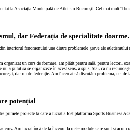
mentat la Asociația Municipală de Atletism București. Cel mai mult îl bu
ismul, dar Federația de specialitate doarm
 din interiorul fenomenului una dintre problemele grave ale atletismului r
 organizat un curs de formare, am plătit pentru sală, pentru lectori, exa
re nu a putut să se organizeze în acest sens, a spus: Stai, că nu recunoa
curești, dar nu de federație. Am încercat să discutăm problema, cei de la
re potențial
re primele proiecte la care a lucrat a fost platforma Sports Business A
demy. Am lucrat încă de la început la niște module care sunt și acum pe 