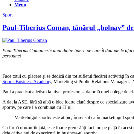
Menu
Sport
Paul-Tiberius Coman, tânărul „bolnav” de i
Paul-Tiberius Coman este unul dintre tinerii pe care îl dau ideile afar
persoane!
Face totul cu plăcere și se dedică din tot sufletul fiecărei activități 
Sports Business Academy
, Marketing și Public Relations Manager la V
Paul a practicat atletism la nivel profesionist datorită unei colege de c
A dat la ASE, fără să aibă o idee foarte clară despre ce specializare a
sportiv, pe care l-a combinat cu IT-ul.
Marketingul sportiv este atipic, în sensul că în marketingul spor
Ca firmă nou-înființată, este foarte greu să îți faci loc pe piață în ac
deja câțiva ani de experiență în business-ul sportiv.