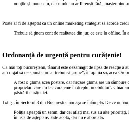
nopțile și munceam, dar nimic nu ar fi reușit fără „mastermind-u
Poate ar fi de așteptat ca un online marketing strategist să acorde credi
Trebuie să ținem cont de realitatea din jur, ce este în offline. În
Ordonanță de urgență pentru curățenie!
Ca mai toți bucureștenii, tânărul este dezamăgit de lipsa de reacție a 
am rugat să ne spună cum ar trebui să „sune”, în opinia sa, acea Ordo
A fost o glumă acea postare, dar fiecare glumă are un sâmbure de
proprietari care nu fac curațenie în dreptul imobilului”. Chiar a
păstrării curățeniei.
Totuși, în Sectorul 3 din București chiar așa se întâmplă. De ce nu iau
Poliția așteaptă un semn, dar cei aflați mai sus au alte priorităț
în lista de așteptare. Este acolo, dar nu e abordată.