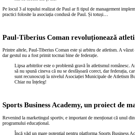
Pe locul 3 al topului realizat de Paul ar fi tipul de management imple
practici folosite la asociația condusă de Paul. Și totuși…
Paul-Tiberius Coman revoluționează atlet
Printre altele, Paul-Tiberius Coman este și arbitru de atletism. A văzut
dar gestul nu a fost primit tocmai bine de federație.
Lipsa arbitrilor este o problemă gravă în atletismul românesc. Am
să nu spună cineva că nu se desfășoară corect, dar federația, ca
sunt recunoscuți la nivelul Asociației Municipale de Atletism Bu
Chiar nu înțeleg!
Sports Business Academy, un proiect de ma
Revenind la marketingul sportiv, e important de menționat că unul dint
programului educațional.
Încă văd un mare potențial pentru platforma Sports Business Aca