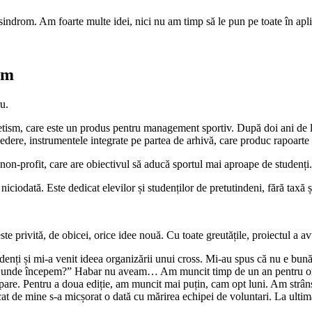
ndrom. Am foarte multe idei, nici nu am timp să le pun pe toate în aplic
ism
u.
tism, care este un produs pentru management sportiv. După doi ani de 
dere, instrumentele integrate pe partea de arhivă, care produc rapoarte st
non-profit, care are obiectivul să aducă sportul mai aproape de studenți.
ciodată. Este dedicat elevilor și studenților de pretutindeni, fără taxă ș
te privită, de obicei, orice idee nouă. Cu toate greutățile, proiectul a avu
udenți și mi-a venit ideea organizării unui cross. Mi-au spus că nu e bun
De unde începem?” Habar nu aveam… Am muncit timp de un an pentru orga
cipare. Pentru a doua ediție, am muncit mai puțin, cam opt luni. Am strân
cat de mine s-a micșorat o dată cu mărirea echipei de voluntari. La ult