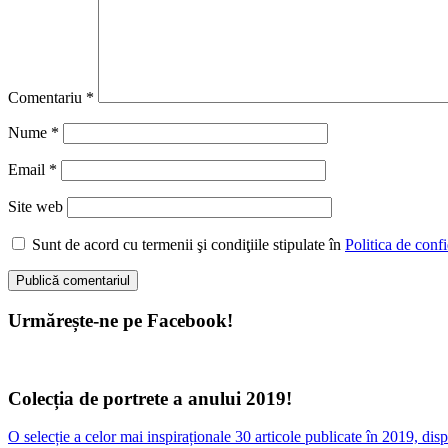
Comentariu
*
Nume
*
Email
*
Site web
Sunt de acord cu termenii şi condiţiile stipulate în
Politica de confi
Urmărește-ne pe Facebook!
Colecția de portrete a anului 2019!
O selecție a celor mai inspiraționale 30 articole publicate în 2019, d