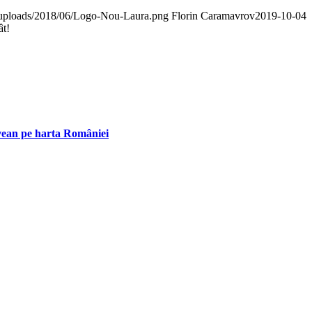
nt/uploads/2018/06/Logo-Nou-Laura.png
Florin Caramavrov
2019-10-04
ât!
ovean pe harta României