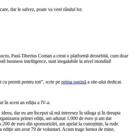
are, dar le salvez, poate va veni rândul lor.
lucru, Paul-Tiberius Coman a creat o platformă deosebită, cum doar
il business intelligence, sunt inegalabile la nivel mondial!
i cu premii pentru toti”, scrie pe
prima pagină
a site-ului dedicat.
t în acest an ediția a IV-a.
ă ideea, dar eu am început să mă interesez în stânga și în dreapta
nizarea primei ediții, am adunat 1.000 de euro și am dat
s 200 de euro din sponsorizări, am apelat la cunoștințe, la rude.
ima ediție am avut 79 de voluntari. Acum trage lumea de mine,