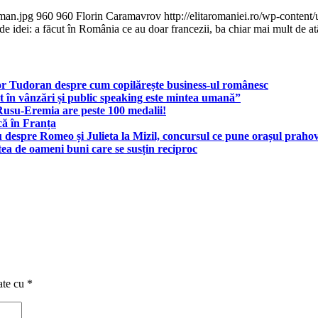
oman.jpg
960
960
Florin Caramavrov
http://elitaromaniei.ro/wp-conte
 idei: a făcut în România ce au doar francezii, ba chiar mai mult de at
or Tudoran despre cum copilărește business-ul românesc
 în vânzări și public speaking este mintea umană”
 Rusu-Eremia are peste 100 medalii!
ică în Franța
 despre Romeo și Julieta la Mizil, concursul ce pune orașul prah
ea de oameni buni care se susțin reciproc
ate cu
*