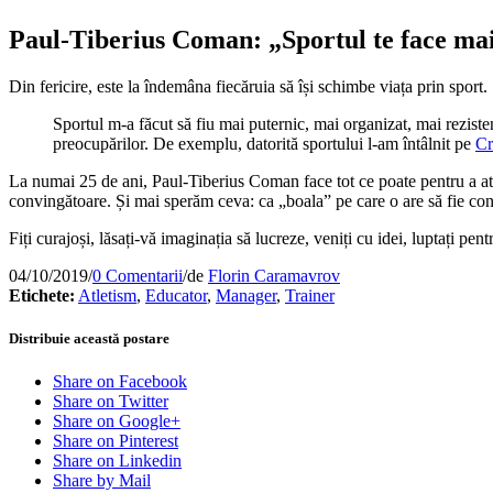
Paul-Tiberius Coman: „Sportul te face mai 
Din fericire, este la îndemâna fiecăruia să își schimbe viața prin sport
Sportul m-a făcut să fiu mai puternic, mai organizat, mai rezistent
preocupărilor. De exemplu, datorită sportului l-am întâlnit pe
Cr
La numai 25 de ani, Paul-Tiberius Coman face tot ce poate pentru a atrag
convingătoare. Și mai sperăm ceva: ca „boala” pe care o are să fie c
Fiți curajoși, lăsați-vă imaginația să lucreze, veniți cu idei, luptați pe
04/10/2019
/
0 Comentarii
/
de
Florin Caramavrov
Etichete:
Atletism
,
Educator
,
Manager
,
Trainer
Distribuie această postare
Share on Facebook
Share on Twitter
Share on Google+
Share on Pinterest
Share on Linkedin
Share by Mail