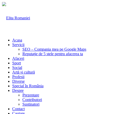
Acasa
Servicii
SEO – Compania mea pe Google Maps
Reputație de 5 stele pentru afacerea ta
Afaceri
Sport
Social
Artă și cultură
Profesii
Diverse
Special în România
Despre
Prezentare
Contributori
Sustinatori
Contact
Cautare