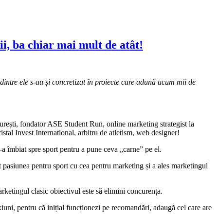
i, ba chiar mai mult de atât!
 dintre ele s-au și concretizat în proiecte care adună acum mii de
ucurești, fondator ASE Student Run, online marketing strategist la
al Invest International, arbitru de atletism, web designer!
 l-a îmbiat spre sport pentru a pune ceva „carne” pe el.
at pasiunea pentru sport cu cea pentru marketing și a ales marketingul
arketingul clasic obiectivul este să elimini concurența.
exiuni, pentru că inițial funcționezi pe recomandări, adaugă cel care are