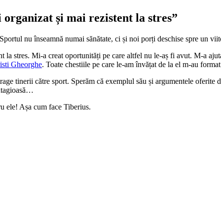
organizat și mai rezistent la stres”
. Sportul nu înseamnă numai sănătate, ci și noi porți deschise spre un vii
 la stres. Mi-a creat oportunități pe care altfel nu le-aș fi avut. M-a aju
isti Gheorghe
. Toate chestiile pe care le-am învățat de la el m-au format
e tinerii către sport. Sperăm că exemplul său și argumentele oferite de el
ontagioasă…
ntru ele! Așa cum face Tiberius.