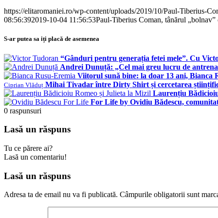
https://elitaromaniei.ro/wp-content/uploads/2019/10/Paul-Tiberius-C
08:56:39
2019-10-04 11:56:53
Paul-Tiberius Coman, tânărul „bolnav” de
S-ar putea sa iți placă de asemenea
“Gânduri pentru generația fetei mele”. Cu Vict
Andrei Dunuță: „Cel mai greu lucru de antrenat
Viitorul sună bine: la doar 13 ani, Bianca
Mihai Tivadar între Dirty Shirt și cercetarea științif
Ciprian Vlăduț
Laurențiu Bădicioiu
For Life by Ovidiu Bădescu, comunitat
0
raspunsuri
Lasă un răspuns
Tu ce părere ai?
Lasă un comentariu!
Lasă un răspuns
Adresa ta de email nu va fi publicată.
Câmpurile obligatorii sunt marc