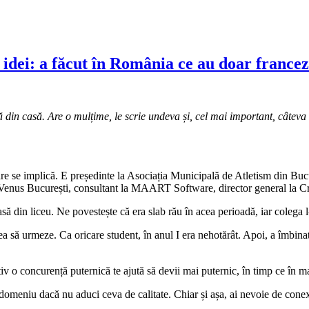
dei: a făcut în România ce au doar francezi
ă din casă. Are o mulțime, le scrie undeva și, cel mai important, câteva
în care se implică. E președinte la Asociația Municipală de Atletism din B
enus București, consultant la MAART Software, director general la Crist
lasă din liceu. Ne povestește că era slab rău în acea perioadă, iar colega
vea să urmeze. Ca oricare student, în anul I era nehotărât. Apoi, a îmbin
tiv o concurență puternică te ajută să devii mai puternic, în timp ce în m
est domeniu dacă nu aduci ceva de calitate. Chiar și așa, ai nevoie de con