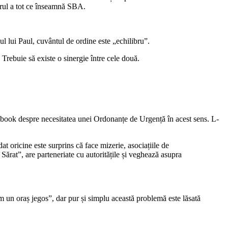
orul a tot ce înseamnă SBA.
zul lui Paul, cuvântul de ordine este „echilibru”.
. Trebuie să existe o sinergie între cele două.
Facebook despre necesitatea unei Ordonanțe de Urgență în acest sens. L-
 oricine este surprins că face mizerie, asociațiile de
Sărat”, are parteneriate cu autoritățile și veghează asupra
vem un oraș jegos”, dar pur și simplu această problemă este lăsată