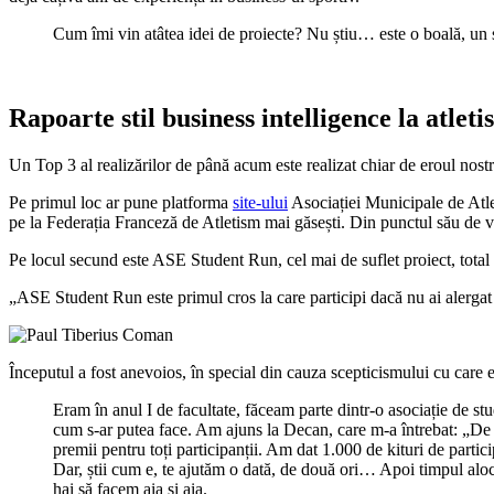
Cum îmi vin atâtea idei de proiecte? Nu știu… este o boală, un si
Rapoarte stil business intelligence la atlet
Un Top 3 al realizărilor de până acum este realizat chiar de eroul nostr
Pe primul loc ar pune platforma
site-ului
Asociației Municipale de Atle
pe la Federația Franceză de Atletism mai găsești. Din punctul său de ve
Pe locul secund este ASE Student Run, cel mai de suflet proiect, total 
„ASE Student Run este primul cros la care participi dacă nu ai alergat ni
Începutul a fost anevoios, în special din cauza scepticismului cu care es
Eram în anul I de facultate, făceam parte dintr-o asociație de st
cum s-ar putea face. Am ajuns la Decan, care m-a întrebat: „
premii pentru toți participanții. Am dat 1.000 de kituri de parti
Dar, știi cum e, te ajutăm o dată, de două ori… Apoi timpul alo
hai să facem aia și aia.