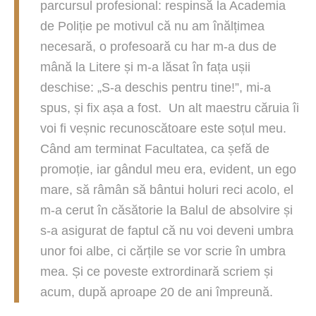
parcursul profesional: respinsă la Academia
de Poliție pe motivul că nu am înălțimea
necesară, o profesoară cu har m-a dus de
mână la Litere și m-a lăsat în fața ușii
deschise: „S-a deschis pentru tine!”, mi-a
spus, și fix așa a fost. Un alt maestru căruia îi
voi fi veșnic recunoscătoare este soțul meu.
Când am terminat Facultatea, ca șefă de
promoție, iar gândul meu era, evident, un ego
mare, să râmân să bântui holuri reci acolo, el
m-a cerut în căsătorie la Balul de absolvire și
s-a asigurat de faptul că nu voi deveni umbra
unor foi albe, ci cărțile se vor scrie în umbra
mea. Și ce poveste extrordinară scriem și
acum, după aproape 20 de ani împreună.