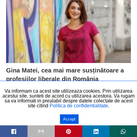
Gina Matei, cea mai mare susținătoare a
profesiilor liberale din România
Va informam ca acest site utilizeaza cookies. Prin utilizarea
acestui site, sunteti de acord cu utilizarea acestora. Va rugam
sa va informati in prealabil despre datele colectate de acest
site citind
Politica de confidentialitate
.
© Drepturi de autor - Elita Romaniei - 2018 - Created with love by
Start Small
Digital
.
Accept