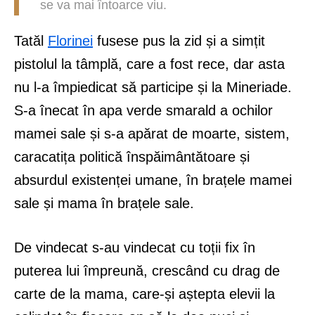
se va mai întoarce viu.
Tatăl
Florinei
fusese pus la zid și a simțit
pistolul la tâmplă, care a fost rece, dar asta
nu l-a împiedicat să participe și la Mineriade.
S-a înecat în apa verde smarald a ochilor
mamei sale și s-a apărat de moarte, sistem,
caracatița politică înspăimântătoare și
absurdul existenței umane, în brațele mamei
sale și mama în brațele sale.
De vindecat s-au vindecat cu toții fix în
puterea lui împreună, crescând cu drag de
carte de la mama, care-și aștepta elevii la