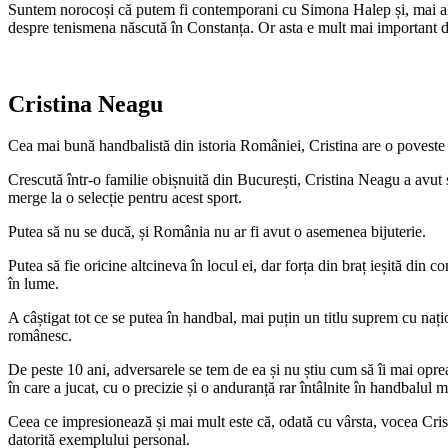
Suntem norocoși că putem fi contemporani cu Simona Halep și, mai ales
despre tenismena născută în Constanța. Or asta e mult mai important dec
Cristina Neagu
Cea mai bună handbalistă din istoria României, Cristina are o poveste 
Crescută într-o familie obișnuită din București, Cristina Neagu a avut ș
merge la o selecție pentru acest sport.
Putea să nu se ducă, și România nu ar fi avut o asemenea bijuterie.
Putea să fie oricine altcineva în locul ei, dar forța din braț ieșită d
în lume.
A câștigat tot ce se putea în handbal, mai puțin un titlu suprem cu nați
românesc.
De peste 10 ani, adversarele se tem de ea și nu știu cum să îi mai opreas
în care a jucat, cu o precizie și o anduranță rar întâlnite în handbalul 
Ceea ce impresionează și mai mult este că, odată cu vârsta, vocea Cristin
datorită exemplului personal.