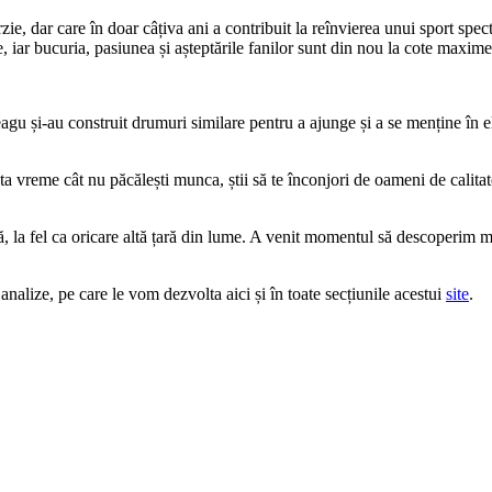
ie, dar care în doar câțiva ani a contribuit la reînvierea unui sport spec
, iar bucuria, pasiunea și așteptările fanilor sunt din nou la cote maxime
u și-au construit drumuri similare pentru a ajunge și a se menține în eli
ta vreme cât nu păcălești munca, știi să te înconjori de oameni de calitate
ă, la fel ca oricare altă țară din lume. A venit momentul să descoperim m
nalize, pe care le vom dezvolta aici și în toate secțiunile acestui
site
.