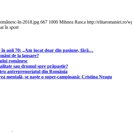
-românesc-în-2018.jpg
667
1000
Mihnea Rasca
http://elitaromaniei.ro
t în sport
e în anii 70: „Am jucat doar din pasiune, fără…
ămâni de la lansare?
lului românesc
alitate sau drumul spre prăpastie?
entru antreprenoriatul din România
rea mentală, se naște o super-campioană: Cristina Neagu