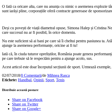
O fată ca oricare alta, care nu anunța cu nimic o asemenea explozie târz
sunt iarăși pline, corporațiile oferă contracte generoase de sponsorizare
Deși cu povești de viață diametral opuse, Simona Halep și Cristina Neag
care succesul nu ar fi posibil, în orice domeniu.
Nu este suficient să ai bani pe care să îi cheltui pentru pasiunea ta. Atâ
ajunge la asemenea performanțe, oricine ai fi tu!
Iată că, în ciuda tuturor opreliștilor, România poate genera performanț
pe care trebuie să le respectăm pentru a ajunge acolo, sus.
Acest articol este doar începutul secțiunii de sport. Urmează exemple, a
02/07/2018
/
0 Comentarii
/
de
Mihnea Rasca
Etichete:
Handbal
,
Opinii
,
Sport
,
Tenis
Distribuie această postare
Share on Facebook
Share on Twitter
Share on Google+