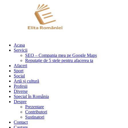
Acasa
Servicii
SEO – Compania mea pe Google Maps
Reputație de 5 stele pentru afacerea ta
Afaceri
Sport
Social
Artă și cultură
Profesii
Diverse
Special în România
Despre
Prezentare
Contributori
Sustinatori
Contact
Cautare