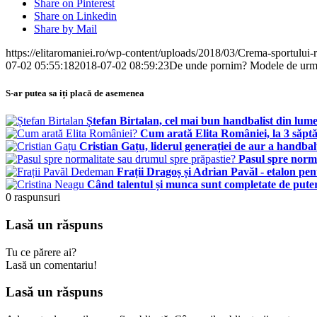
Share on Pinterest
Share on Linkedin
Share by Mail
https://elitaromaniei.ro/wp-content/uploads/2018/03/Crema-sportului
07-02 05:55:18
2018-07-02 08:59:23
De unde pornim? Modele de urma
S-ar putea sa iți placă de asemenea
Ștefan Birtalan, cel mai bun handbalist din lum
Cum arată Elita României, la 3 săpt
Cristian Gațu, liderul generației de aur a handba
Pasul spre norm
Frații Dragoș și Adrian Pavăl - etalon p
Când talentul și munca sunt completate de pute
0
raspunsuri
Lasă un răspuns
Tu ce părere ai?
Lasă un comentariu!
Lasă un răspuns