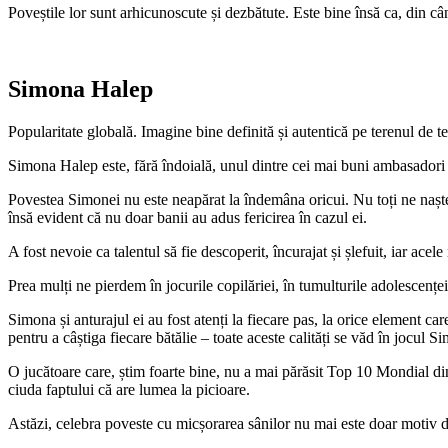
Poveștile lor sunt arhicunoscute și dezbătute. Este bine însă ca, din c
Simona Halep
Popularitate globală. Imagine bine definită și autentică pe terenul de te
Simona Halep este, fără îndoială, unul dintre cei mai buni ambasadori
Povestea Simonei nu este neapărat la îndemâna oricui. Nu toți ne naștem
însă evident că nu doar banii au adus fericirea în cazul ei.
A fost nevoie ca talentul să fie descoperit, încurajat și șlefuit, iar ac
Prea mulți ne pierdem în jocurile copilăriei, în tumulturile adolescențe
Simona și anturajul ei au fost atenți la fiecare pas, la orice element car
pentru a câștiga fiecare bătălie – toate aceste calități se văd în jocul 
O jucătoare care, știm foarte bine, nu a mai părăsit Top 10 Mondial din
ciuda faptului că are lumea la picioare.
Astăzi, celebra poveste cu micșorarea sânilor nu mai este doar motiv de c