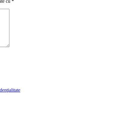
ate cu
*
denţialitate