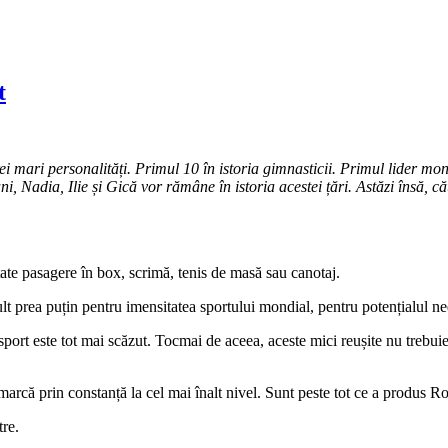
t
ei mari personalități. Primul 10 în istoria gimnasticii. Primul lider m
 ani, Nadia, Ilie și Gică vor rămâne în istoria acestei țări. Astăzi însă,
ate pasagere în box, scrimă, tenis de masă sau canotaj.
 Mult prea puțin pentru imensitatea sportului mondial, pentru potențialu
u sport este tot mai scăzut. Tocmai de aceea, aceste mici reușite nu trebuie
marcă prin constanță la cel mai înalt nivel. Sunt peste tot ce a produs Ro
tre.