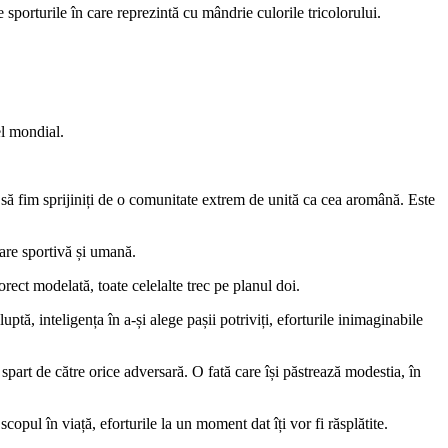
sporturile în care reprezintă cu mândrie culorile tricolorului.
el mondial.
 să fim sprijiniți de o comunitate extrem de unită ca cea aromână. Este
tare sportivă și umană.
rect modelată, toate celelalte trec pe planul doi.
ptă, inteligența în a-și alege pașii potriviți, eforturile inimaginabile
part de către orice adversară. O fată care își păstrează modestia, în
copul în viață, eforturile la un moment dat îți vor fi răsplătite.