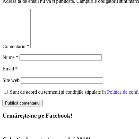
Adresa ta de email nu va fi publicată.
Câmpurile obligatorii sunt marc
Comentariu
*
Nume
*
Email
*
Site web
Sunt de acord cu termenii şi condiţiile stipulate în
Politica de confi
Urmărește-ne pe Facebook!