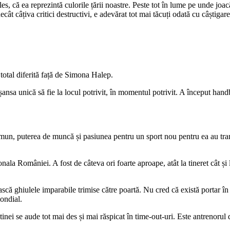
, că ea reprezintă culorile țării noastre. Peste tot în lume pe unde jo
ât câțiva critici destructivi, e adevărat tot mai tăcuți odată cu câștiga
total diferită față de Simona Halep.
ansa unică să fie la locul potrivit, în momentul potrivit. A început hand
in comun, puterea de muncă și pasiunea pentru un sport nou pentru ea au t
onala României. A fost de câteva ori foarte aproape, atât la tineret cât 
că ghiulele imparabile trimise către poartă. Nu cred că există portar în l
mondial.
ei se aude tot mai des și mai răspicat în time-out-uri. Este antrenorul din