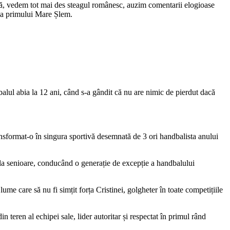
acă, vedem tot mai des steagul românesc, auzim comentarii elogioase
rea primului Mare Șlem.
balul abia la 12 ani, când s-a gândit că nu are nimic de pierdut dacă
ransformat-o în singura sportivă desemnată de 3 ori handbalista anului
și la senioare, conducând o generație de excepție a handbalului
ume care să nu fi simțit forța Cristinei, golgheter în toate competițiile
 teren al echipei sale, lider autoritar și respectat în primul rând