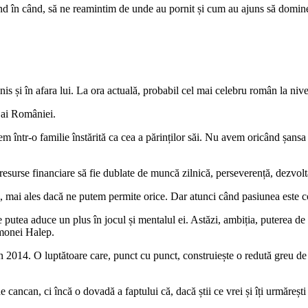
ând în când, să ne reamintim de unde au pornit și cum au ajuns să domine 
nis și în afara lui. La ora actuală, probabil cel mai celebru român la niv
 ai României.
 într-o familie înstărită ca cea a părinților săi. Nu avem oricând șansa
ele resurse financiare să fie dublate de muncă zilnică, perseverență, dezvol
i, mai ales dacă ne putem permite orice. Dar atunci când pasiunea este co
e putea aduce un plus în jocul și mentalul ei. Astăzi, ambiția, puterea de lu
Simonei Halep.
 2014. O luptătoare care, punct cu punct, construiește o redută greu de s
ancan, ci încă o dovadă a faptului că, dacă știi ce vrei și îți urmărești s