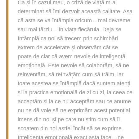
Ca și în cazul meu, o criză de viață m-a
determinat să îmi dezvolt această calitate. Așa
că asta se va întâmpla oricum – mai devreme
sau mai târziu – în viața fiecăruia. Deja se
întâmplă ca noi să trecem prin schimbări
extrem de accelerate și observăm cât se
poate de clar că avem nevoie de inteligență
emoțională. Este nevoie să colaborăm, să ne
reinventăm, să reînvățăm cum să trăim, iar
toate acestea se întâmplă dacă suntem atenți
și la practica emoțională de zi cu zi, la ceea ce
acceptăm și la ce nu acceptăm sau ce anume
nu ne dă voie să ne exprimăm acest potențial
imens din noi și pe care nu știm cum să îl
scoatem din noi astfel încât să se exprime.
Inteligența emoțională exact asta face – ne