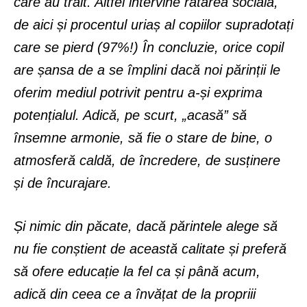
care au trăit. Altfel intervine ratarea socială,
de aici și procentul uriaș al copiilor supradotați
care se pierd (97%!) În concluzie, orice copil
are șansa de a se împlini dacă noi părinții le
oferim mediul potrivit pentru a-și exprima
potențialul. Adică, pe scurt, „acasă” să
însemne armonie, să fie o stare de bine, o
atmosferă caldă, de încredere, de susținere
și de încurajare.
Și nimic din păcate, dacă părintele alege să
nu fie conștient de această calitate și preferă
să ofere educație la fel ca și până acum,
adică din ceea ce a învățat de la propriii