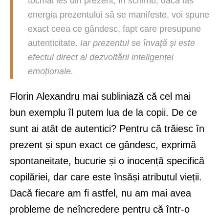
tocmai ies din prezent, în schimb, dacă las
energia prezentului să se manifeste, voi spune
exact ceea ce gândesc, fapt care presupune
autenticitate.
Iar prezentul se învață și este
efectul direct al dezvoltării inteligenței
emoționale.
Florin Alexandru mai subliniază că cel mai
bun exemplu îl putem lua de la copii. De ce
sunt ai atât de autentici? Pentru că trăiesc în
prezent și spun exact ce gândesc, exprimă
spontaneitate, bucurie și o inocență specifică
copilăriei, dar care este însăși atributul vieții.
Dacă fiecare am fi astfel, nu am mai avea
probleme de neîncredere pentru că într-o