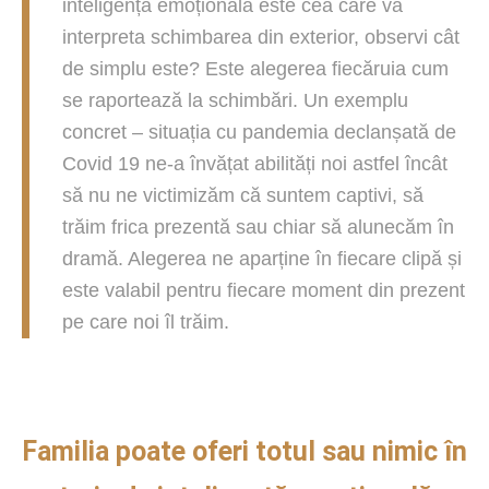
inteligența emoțională este cea care va
interpreta schimbarea din exterior, observi cât
de simplu este? Este alegerea fiecăruia cum
se raportează la schimbări. Un exemplu
concret – situația cu pandemia declanșată de
Covid 19 ne-a învățat abilități noi astfel încât
să nu ne victimizăm că suntem captivi, să
trăim frica prezentă sau chiar să alunecăm în
dramă. Alegerea ne aparține în fiecare clipă și
este valabil pentru fiecare moment din prezent
pe care noi îl trăim.
Familia poate oferi totul sau nimic în