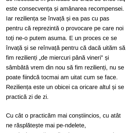
este consecvența și amânarea recompensei.
Iar reziliența se învață și ea pas cu pas
pentru că reprezintă o provocare pe care noi
toți ne-o putem asuma. E un proces ce se
învață și se reînvață pentru că dacă uităm să
fim rezilienți „de miercuri până vineri” și
sâmbătă vrem din nou să fim rezilienți, nu se
poate fiindcă tocmai am uitat cum se face.
Reziliența este un obicei ca oricare altul și se
practică zi de zi.
Cu cât o practicăm mai conștiincios, cu atât
ne răsplătește mai pe-ndelete,