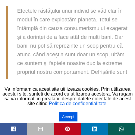
Efectele răsfățului unui individ se văd clar în
modul în care exploatăm planeta. Totul se
întâmplă din cauza consumerismului exagerat
și a dorinței de a face atât de mulți bani. Dar
banii nu pot să reprezinte un scop pentru că
atunci când aceștia sunt doar un scop, uităm
ce suntem și faptele noastre duc la extreme
propriul nostru comportament. Defrișările sunt
un efect al scopului numit bani, poluarea, la
fel, rasismul și exploatearea oamenilor din
Va informam ca acest site utilizeaza cookies. Prin utilizarea
acestui site, sunteti de acord cu utilizarea acestora. Va rugam
diverse părți ale Pământului, cum este India,
sa va informati in prealabil despre datele colectate de acest
site citind
Politica de confidentialitate
.
tot la fel. Când banii sunt doar un scop, ne
determină să exploatăm, să ne separăm, să
Accept
fim singuri. Când nu mai ai acest atașament
numit bani, vei putea dezvolta proiecte care să