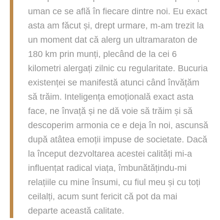
uman ce se află în fiecare dintre noi. Eu exact
asta am făcut și, drept urmare, m-am trezit la
un moment dat că alerg un ultramaraton de
180 km prin munți, plecând de la cei 6
kilometri alergați zilnic cu regularitate. Bucuria
existenței se manifestă atunci când învățăm
să trăim. Inteligența emoțională exact asta
face, ne învață și ne dă voie să trăim și să
descoperim armonia ce e deja în noi, ascunsă
după atâtea emoții impuse de societate. Dacă
la început dezvoltarea acestei calități mi-a
influențat radical viața, îmbunătățindu-mi
relațiile cu mine însumi, cu fiul meu și cu toți
ceilalți, acum sunt fericit că pot da mai
departe
această calitate.