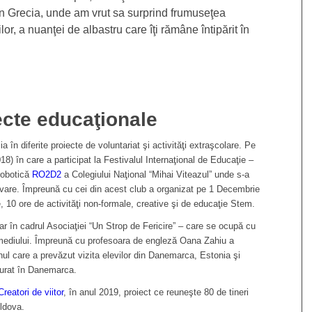
in Grecia, unde am vrut sa surprind frumuseţea
lor, a nuanţei de albastru care îţi rămâne întipărit în
ecte educaţionale
ia în diferite proiecte de voluntariat şi activităţi extraşcolare. Pe
18) în care a participat la Festivalul Internaţional de Educaţie –
robotică
RO2D2
a Colegiului Naţional “Mihai Viteazul” unde s-a
vare. Împreună cu cei din acest club a organizat pe 1 Decembrie
, 10 ore de activităţi non-formale, creative şi de educaţie Stem.
r în cadrul Asociaţiei “Un Strop de Fericire” – care se ocupă cu
ia mediului. Împreună cu profesoara de engleză Oana Zahiu a
unul care a prevăzut vizita elevilor din Danemarca, Estonia şi
ăşurat în Danemarca.
Creatori de viitor
, în anul 2019, proiect ce reuneşte 80 de tineri
ldova.