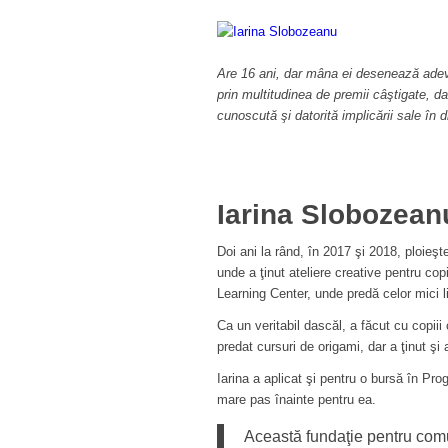
Are 16 ani, dar mâna ei desenează adevă
prin multitudinea de premii câştigate, da
cunoscută şi datorită implicării sale în di
Iarina Slobozean
Doi ani la rând, în 2017 şi 2018, ploieş
unde a ţinut ateliere creative pentru cop
Learning Center, unde predă celor mici 
Ca un veritabil dascăl, a făcut cu copiii 
predat cursuri de origami, dar a ţinut şi 
Iarina a aplicat şi pentru o bursă în Pr
mare pas înainte pentru ea.
Această fundaţie pentru comun