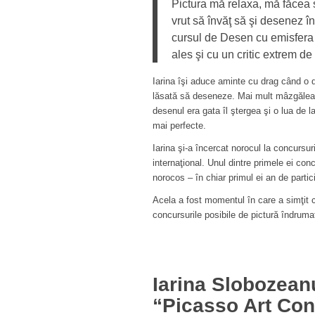
Pictura mă relaxa, mă făcea 
vrut să învăţ să şi desenez în
cursul de Desen cu emisfera 
ales şi cu un critic extrem d
Iarina îşi aduce aminte cu drag când o du
lăsată să deseneze. Mai mult mâzgălea, 
desenul era gata îl ştergea şi o lua de l
mai perfecte.
Iarina şi-a încercat norocul la concursuri
internaţional. Unul dintre primele ei con
norocos – în chiar primul ei an de partic
Acela a fost momentul în care a simţit c
concursurile posibile de pictură îndrumat
Iarina Slobozean
“Picasso Art Con