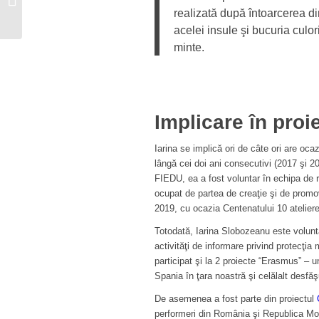
„Inteligența emoțională
realizată după întoarcerea d
este...
acelei insule şi bucuria culori
minte.
Implicare în proi
Iarina se implică ori de câte ori are ocaz
lângă cei doi ani consecutivi (2017 şi 20
FIEDU, ea a fost voluntar în echipa de 
ocupat de partea de creaţie şi de promo
2019, cu ocazia Centenatului 10 ateliere
Totodată, Iarina Slobozeanu este volunta
activităţi de informare privind protecţ
participat şi la 2 proiecte “Erasmus” – 
Spania în ţara noastră şi celălalt desf
De asemenea a fost parte din proiectul
performeri din România şi Republica Mo