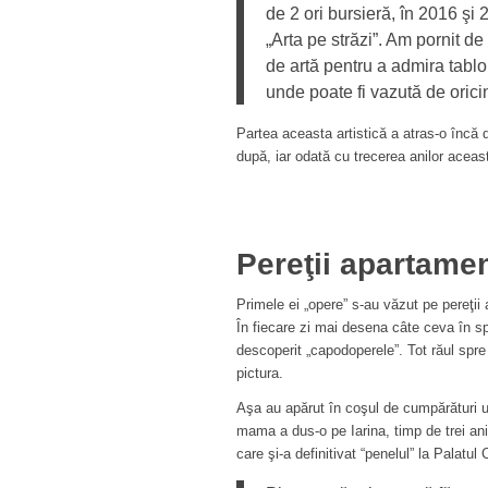
de 2 ori bursieră, în 2016 şi
„Arta pe străzi”. Am pornit de
de artă pentru a admira tabl
unde poate fi vazută de oricin
Partea aceasta artistică a atras-o încă 
după, iar odată cu trecerea anilor aceas
Pereţii apartamen
Primele ei „opere” s-au văzut pe pereţii 
În fiecare zi mai desena câte ceva în s
descoperit „capodoperele”. Tot răul spre 
pictura.
Aşa au apărut în coşul de cumpărături u
mama a dus-o pe Iarina, timp de trei ani, 
care şi-a definitivat “penelul” la Palatul C