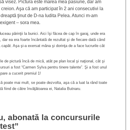
să visez. Pictura este marea mea pasiune, dar am
 creion. Aşa că am participat în 2 ani consecutivi la
dreaptă ţinut de D-na Iudita Pelea. Atunci m-am
e exigent – sora mea.
ceau părinţii la bunici. Aici îşi făcea de cap în garaj, unde era
dar ea era foarte încântată de rezultat şi de fiecare dată când
a capăt. Aşa şi-a exersat mâna şi dorinţa de a face lucrurile cât
le de pictură încă de mică, atât pe plan local şi naţional, cât şi
cursuri a fost “Carmen Sylva pentru tinere talente”. Şi a fost unul
ipare a cucerit premiul 1!
ă poate mai mult, se poate dezvolta, aşa că a luat la rând toate
ă fiind de către învăţătoarea ei, Natalia Butnaru.
u, abonată la concursurile
test”