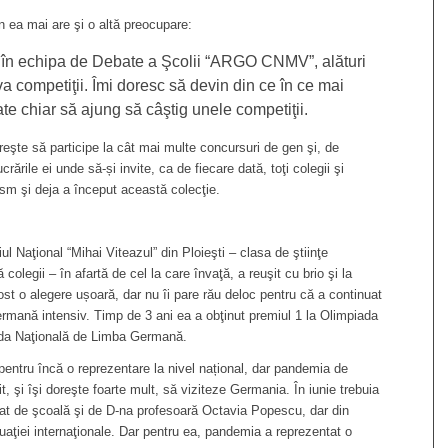
an ea mai are şi o altă preocupare:
 în echipa de Debate a Şcolii “ARGO CNMV”, alături
va competiţii. Îmi doresc să devin din ce în ce mai
e chiar să ajung să câştig unele competiţii.
oreşte să participe la cât mai multe concursuri de gen şi, de
ările ei unde să-și invite, ca de fiecare dată, toţi colegii şi
ism şi deja a început această colecţie.
ul Naţional “Mihai Viteazul” din Ploieşti – clasa de ştiinţe
colegii – în afartă de cel la care învaţă, a reuşit cu brio şi la
st o alegere ușoară, dar nu îi pare rău deloc pentru că a continuat
ermană intensiv. Timp de 3 ani ea a obţinut premiul 1 la Olimpiada
iada Naţională de Limba Germană.
 pentru încă o reprezentare la nivel național, dar pandemia de
rit, şi îşi doreşte foarte mult, să viziteze Germania. În iunie trebuia
at de şcoală şi de D-na profesoară Octavia Popescu, dar din
uaţiei internaţionale. Dar pentru ea, pandemia a reprezentat o