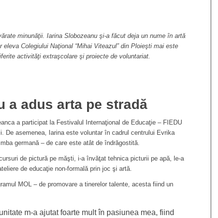
rate minunăţii. Iarina Slobozeanu şi-a făcut deja un nume în artă
r eleva Colegiului Naţional “Mihai Viteazul” din Ploieşti mai este
ferite activităţi extraşcolare şi proiecte de voluntariat.
u a adus arta pe stradă
teanca a participat la Festivalul Internaţional de Educaţie – FIEDU
ii. De asemenea, Iarina este voluntar în cadrul centrului Evrika
limba germană – de care este atât de îndrăgostită.
cursuri de pictură pe măşti, i-a învăţat tehnica picturii pe apă, le-a
ateliere de educaţie non-formală prin joc şi artă.
ogramul MOL – de promovare a tinerelor talente, acesta fiind un
itate m-a ajutat foarte mult în pasiunea mea, fiind