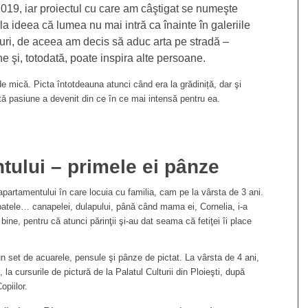
 2019, iar proiectul cu care am câştigat se numeşte
 la ideea că lumea nu mai intră ca înainte în galeriile
ouri, de aceea am decis să aduc arta pe stradă –
e şi, totodată, poate inspira alte persoane.
de mică. Picta întotdeauna atunci când era la grădiniță, dar şi
tă pasiune a devenit din ce în ce mai intensă pentru ea.
tului – primele ei pânze
apartamentului în care locuia cu familia, cam pe la vârsta de 3 ani.
patele… canapelei, dulapului, până când mama ei, Cornelia, i-a
bine, pentru că atunci părinţii şi-au dat seama că fetiţei îi place
n set de acuarele, pensule şi pânze de pictat. La vârsta de 4 ani,
la cursurile de pictură de la Palatul Culturii din Ploieşti, după
opiilor.