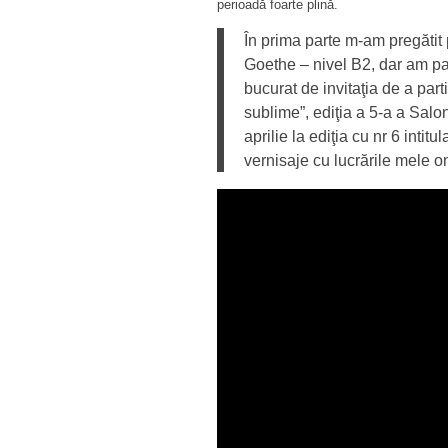
perioadă foarte plină.
În prima parte m-am pregătit
Goethe – nivel B2, dar am par
bucurat de invitaţia de a par
sublime”, ediţia a 5-a a Salonu
aprilie la ediţia cu nr 6 inti
vernisaje cu lucrările mele on