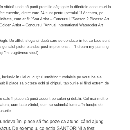
 vitrină unde să pună premiile câştigate la diferitele concursuri la
ofee cucerite, dintre care 24 sunt pentru premiul 1! Acestea, pe
răinătate, cum ar fi: “Star Artist – Concursul “Season 2 Picasso Art
olden Artist – Concursul “Annual International Watercolor Art
Gogh. De altfel, sloganul după care se conduce în tot ce face sunt
e genialul pictor olandez post-impresionist – “I dream my painting
şi îmi zugrăvesc visul).
 inclusiv în ulei cu cuţitul urmărind tutorialele pe youtube ale
lt îi place să picteze ochi şi chipuri, tablourile ei fiind extrem de
 sale îi place să pună accent pe culori şi detalii. Cel mai mult o
ă natura, cum bate vântul, cum se schimbă lumina în funcţie de
usurile.
undeva îmi place să fac poze ca atunci când ajung
văzut. De exemplu, colecţia SANTORINI a fost