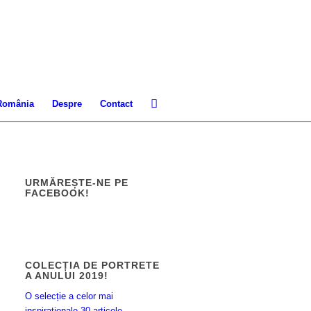
 România
Despre
Contact
URMĂREȘTE-NE PE
FACEBOOK!
COLECȚIA DE PORTRETE
A ANULUI 2019!
O selecție a celor mai
inspiraționale 30 articole