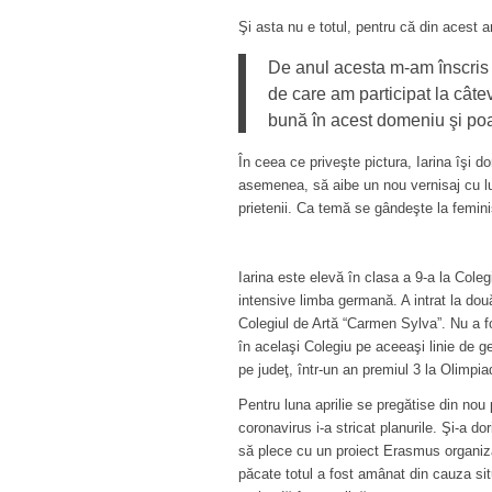
Şi asta nu e totul, pentru că din acest 
De anul acesta m-am înscris
de care am participat la câte
bună în acest domeniu şi poat
În ceea ce priveşte pictura, Iarina îşi d
asemenea, să aibe un nou vernisaj cu lucr
prietenii. Ca temă se gândeşte la femin
Iarina este elevă în clasa a 9-a la Colegi
intensive limba germană. A intrat la două 
Colegiul de Artă “Carmen Sylva”. Nu a fo
în acelaşi Colegiu pe aceeaşi linie de g
pe judeţ, într-un an premiul 3 la Olimp
Pentru luna aprilie se pregătise din nou
coronavirus i-a stricat planurile. Şi-a do
să plece cu un proiect Erasmus organiz
păcate totul a fost amânat din cauza sit