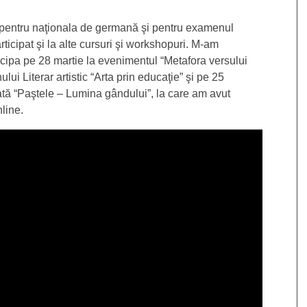
 pentru naţionala de germană şi pentru examenul
ticipat şi la alte cursuri şi workshopuri. M-am
ticipa pe 28 martie la evenimentul “Metafora versului
lui Literar artistic “Arta prin educaţie” şi pe 25
tulată “Paştele – Lumina gândului”, la care am avut
line.