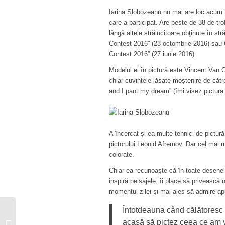
Iarina Slobozeanu nu mai are loc acum în
care a participat. Are peste de 38 de tr
lângă altele strălucitoare obţinute în st
Contest 2016” (23 octombrie 2016) sau G
Contest 2016” (27 iunie 2016).
Modelul ei în pictură este Vincent Van 
chiar cuvintele lăsate moştenire de cătr
and I pant my dream” (îmi visez pictura 
A încercat şi ea multe tehnici de pictură,
pictorului Leonid Afremov. Dar cel mai mu
colorate.
Chiar ea recunoaşte că în toate desenele
inspiră peisajele, îi place să priveasc
momentul zilei şi mai ales să admire ap
Întotdeauna când călătoresc 
Florin Alexandru, analist
comportamental:
acasă să pictez ceea ce am 