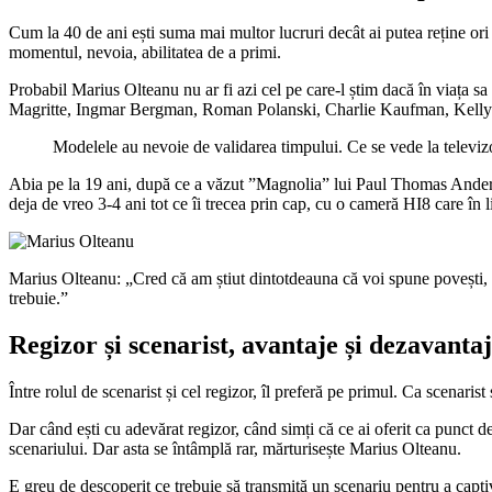
Cum la 40 de ani ești suma mai multor lucruri decât ai putea reține ori
momentul, nevoia, abilitatea de a primi.
Probabil Marius Olteanu nu ar fi azi cel pe care-l știm dacă în viața
Magritte, Ingmar Bergman, Roman Polanski, Charlie Kaufman, Kelly 
Modelele au nevoie de validarea timpului. Ce se vede la televizor
Abia pe la 19 ani, după ce a văzut ”Magnolia” lui Paul Thomas Anderson 
deja de vreo 3-4 ani tot ce îi trecea prin cap, cu o cameră HI8 care în l
Marius Olteanu: „Cred că am știut dintotdeauna că voi spune povești,
trebuie.”
Regizor și scenarist, avantaje și dezavanta
Între rolul de scenarist și cel regizor, îl preferă pe primul. Ca scenaris
Dar când ești cu adevărat regizor, când simți că ce ai oferit ca punct de 
scenariului. Dar asta se întâmplă rar, mărturisește Marius Olteanu.
E greu de descoperit ce trebuie să transmită un scenariu pentru a captiv