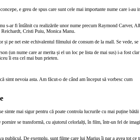
 concepe, e greu de spus care sunt cele mai importante nume care i-au in
 sa nu s-ar fi întâlnit cu realizările unor nume precum Raymond Carver
Reichardt, Cristi Puiu, Monica Manu.
 și pe net este echivalentul filmului de consum de la mall. Se vede, se u
(un nume care ar merita și el un loc pe lista de mai sus) i-a fost clar 
iceu îi era cel mai bun prieten.
 că simt nevoia asta. Am făcut-o de când am început să vorbesc cum
je
t se simte mai sigur pentru că poate controla lucrurile cu mai puține bătăi
pornire se transformă, cu ajutorul celorlalți, în film, într-un fel de imagin
a publicul. De exemplu, sunt filme care lui Marius îi par a avea tot ce t