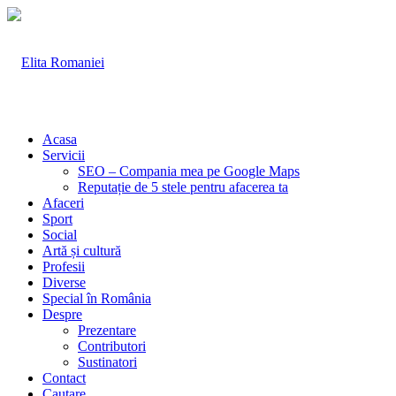
Acasa
Servicii
SEO – Compania mea pe Google Maps
Reputație de 5 stele pentru afacerea ta
Afaceri
Sport
Social
Artă și cultură
Profesii
Diverse
Special în România
Despre
Prezentare
Contributori
Sustinatori
Contact
Cautare