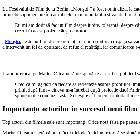
La
Festivalul de Film de la Berlin
, „Monștri.” a fost nominalizat la ca
proiecții suplimentare în cadrul celui mai important festival de film di
Eu mi-am dorit să fac un film despre iubire, toleranță, despre câ
crezut în acest proiect cât și de noroc.
„
Monștri.
” este un film despre noi toți, dar unii sunt mai dispuși să va
a intervenit
un fel de epuizare, de refuz al realității,
iar comunicarea s-a
L-am provocat pe Marius Olteanu să ne spună ce ar dori ca publicul să o
Cred că mi-aș dori ca fiecare să reflecteze asupra propriilor limit
primit după film – cineva m-a întrebat după proiecție dacă Andre
spune multe concluzia asta. Și despre cât putem controla din ce 
Importanța actorilor în succesul unui film
Toți actorii din filmele sale sunt importanți. Orice notă falsă pe partea 
Marius Olteanu speră că nu a făcut niciodată niciun actor să se simtă n