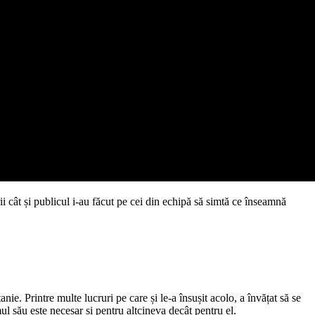
i cât și publicul i-au făcut
pe cei din echipă
să simtă ce înseamnă
anie. Printre multe lucruri pe care și le-a însușit acolo, a învățat să se
l său este necesar și pentru altcineva decât pentru el.