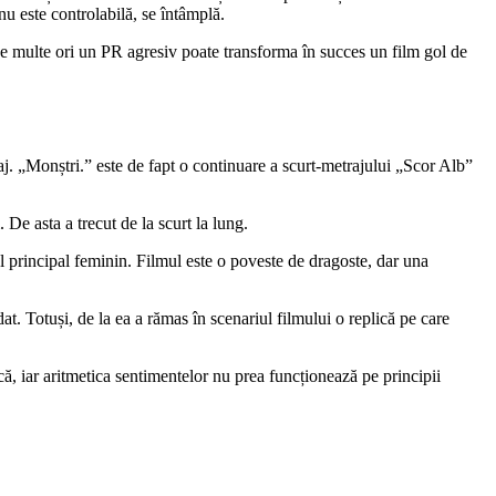
 nu este
controlabilă
, se întâmplă.
ă de multe ori un PR agresiv poate transforma în succes un film gol de
raj. „Monștri.”
este de fapt o
continuare
a scurt-metrajului „Scor Alb”
. De asta a trecut de la scurt la lung.
ul principal feminin. Filmul este o poveste de dragoste, dar una
at. Totuși, de la ea a rămas în scenariul filmului o replică pe care
ă, iar aritmetica sentimentelor nu prea funcționează pe principii