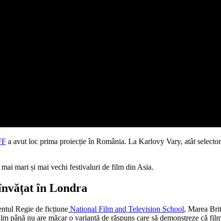
FF
a avut loc prima proiecție în România. La Karlovy Vary, atât selectori
mai mari și mai vechi festivaluri de film din Asia.
 învățat în Londra
ntul Regie de ficțiune
National Film and Television School
, Marea Brit
 film până nu are măcar o variantă de răspuns care să demonstreze că filmu