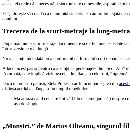
aceea, el crede că e necesară o sincronizare cu nevoile, aspirațiile,
tem
El își dorește să creadă că o anumită sinceritate a autorului legată de 
conținut.
Trecerea de la scurt-metraje la lung-metra
După mai multe scurt-metraje documentare și de ficțiune, selectate la m
într-o versiune mai lungă.
Nu s-a simțit niciodată prea confortabil cu formatul scurt deoarece
ace
A făcut acest pas și pentru că a simțit că personajele din „Scor Alb” m
răsturnată, care implică viziunea ei, a lui, dar şi a celor doi, împreună.
Dacă nu ne-ar fi părăsit, Stela Popescu ar fi făcut parte și ea din
acest 
distinsa actriță a adăugat-o în timpul repetiţiilor.
Mă amuză când cei care îmi văd filmele emit judecăți despre ce și
așa de simple.
„
Monștri.” de Marius Olteanu, singurul fi