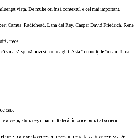
fluențat viața. De multe ori însă contextul e cel mai important,
, Albert Camus, Radiohead, Lana del Rey, Caspar David Friedrich, Rene
ită, trece.
că vrea să spună povești cu imagini. Asta în condițiile în care filma
 de cap.
e a vieții, atunci ești mai mult decât în orice punct al scrierii
rebuie și care se dovedesc a fi eșecuri de public. Și viceversa. De