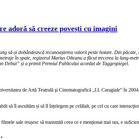
re adoră să creeze povești cu imagini
ng să-și dobândească recunoașterea valorii peste hotare. Din păcate, 
metraje în spate, regizorul Marius Olteanu a făcut trecerea la lung-metr
un Debut” și a primit Premiul Publicului acordat de Taggespiegel.
iversitatea de Artă Teatrală şi Cinematografică „I.L Caragiale” în 2004
pabili să îl ascultăm și să îl înțelegem pe celălalt, pe cel cu care interacț
filmele sale reușesc să transmită ceea ce e menționat mai sus, e suficien
…