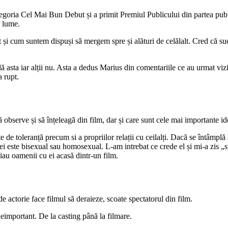
tegoria Cel Mai Bun Debut și a primit Premiul Publicului din partea publ
n lume.
t și cum suntem dispuși să mergem spre și alături de celălalt. Cred că su
dă asta iar alții nu. Asta a dedus Marius din comentariile ce au urmat vizi
 rupt.
bserve și să înțeleagă din film, dar și care sunt cele mai importante id
e de toleranță precum si a propriilor relații cu ceilalți. Dacă se întâmplă
i este bisexual sau homosexual. L-am intrebat ce crede el și mi-a zis „s
iau oamenii cu ei acasă dintr-un film.
de actorie face filmul să deraieze, scoate spectatorul din film.
eimportant. De la casting până la filmare.