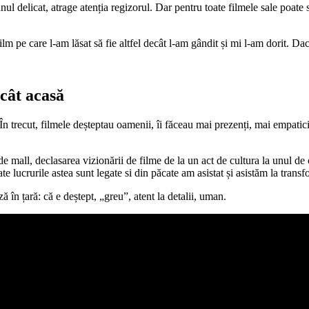
nul delicat, atrage atenția regizorul. Dar pentru toate filmele sale poate
ilm pe care l-am lăsat să fie altfel decât l-am gândit și mi l-am dorit. Da
cât acasă
. În trecut, filmele deșteptau oamenii, îi făceau mai prezenți, mai empati
de mall, declasarea vizionării de filme de la un act de cultura la unul d
ate lucrurile astea sunt legate si din păcate am asistat și asistăm la tran
ă în țară: că e deștept, „greu”, atent la detalii, uman.