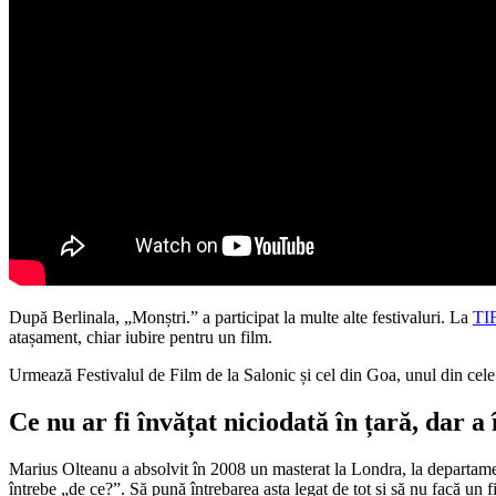
După Berlinala, „Monștri.” a participat la multe alte festivaluri. La
TI
atașament, chiar iubire pentru un film.
Urmează Festivalul de Film de la Salonic și cel din Goa, unul din cele 
Ce nu ar fi învățat niciodată în țară, dar a
Marius Olteanu a absolvit în 2008 un masterat la Londra, la departame
întrebe „de ce?”. Să pună întrebarea asta legat de tot și să nu facă un