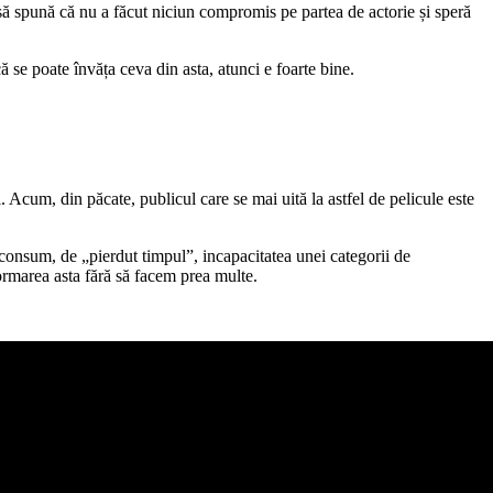
 să spună că nu a făcut niciun compromis pe partea de actorie și speră
că se poate învăța ceva din asta, atunci e foarte bine.
ci. Acum, din păcate, publicul
care
se mai uită la astfel de
pelicule este
e consum, de „pierdut timpul”, incapacitatea unei categorii de
sformarea asta fără să facem prea multe.