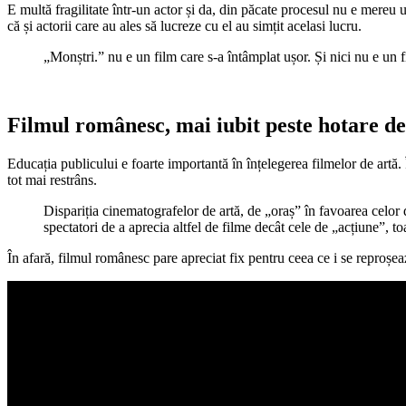
E multă fragilitate
într-un actor
și da, din păcate procesul nu e mereu u
că și actorii care au ales să lucreze cu el au simțit acelasi lucru.
„
Monștri.” nu e un film care s-a întâmplat ușor. Și nici
nu e
un f
Filmul românesc, mai iubit peste hotare de
Educația publicului e foarte importantă în înțelegerea filmelor de artă
tot mai restrâns.
Dispariția cinematografelor de artă, de „oraș” în favoarea celor 
spectatori de a aprecia altfel de filme decât cele de „acțiune”, to
În afară, filmul românesc pare apreciat fix pentru ceea ce i se reproșeaz