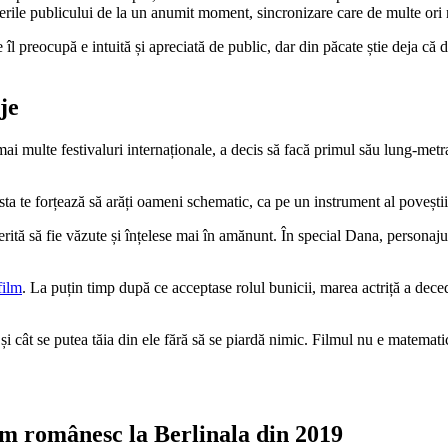
erile
publicului de la un anumit moment, sincronizare care de multe ori
ce îl preocupă e intuită și apreciată de public, dar din păcate știe deja c
je
ai multe festivaluri internaționale, a decis să facă primul său lung-met
sta te forțează
să ară
ți
oameni
schematic, ca pe un instrument al poveștii
erită să fie văzute și înțelese mai în amănunt. În special Dana, personaj
film
. La puțin timp după ce acceptase rolul bunicii, marea actriță a deced
 cât se putea tăia din ele fără să se piardă nimic. Filmul nu e matematic
lm românesc la Berlinala din 2019