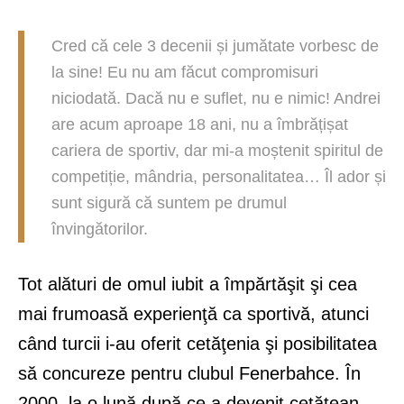
Cred că cele 3 decenii și jumătate vorbesc de
la sine! Eu nu am făcut compromisuri
niciodată. Dacă nu e suflet, nu e nimic! Andrei
are acum aproape 18 ani, nu a îmbrățișat
cariera de sportiv, dar mi-a moștenit spiritul de
competiție, mândria, personalitatea… Îl ador și
sunt sigură că suntem pe drumul
învingătorilor.
Tot alături de omul iubit a împărtăşit şi cea
mai frumoasă experienţă ca sportivă, atunci
când turcii i-au oferit cetăţenia şi posibilitatea
să concureze pentru clubul Fenerbahce. În
2000, la o lună după ce a devenit cetăţean