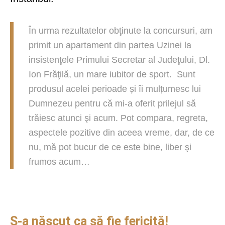
În urma rezultatelor obţinute la concursuri, am
primit un apartament din partea Uzinei la
insistenţele Primului Secretar al Judeţului, Dl.
Ion Frăţilă, un mare iubitor de sport. Sunt
produsul acelei perioade și îi mulțumesc lui
Dumnezeu pentru că mi-a oferit prilejul să
trăiesc atunci şi acum. Pot compara, regreta,
aspectele pozitive din aceea vreme, dar, de ce
nu, mă pot bucur de ce este bine, liber şi
frumos acum…
S-a născut ca să fie fericită!