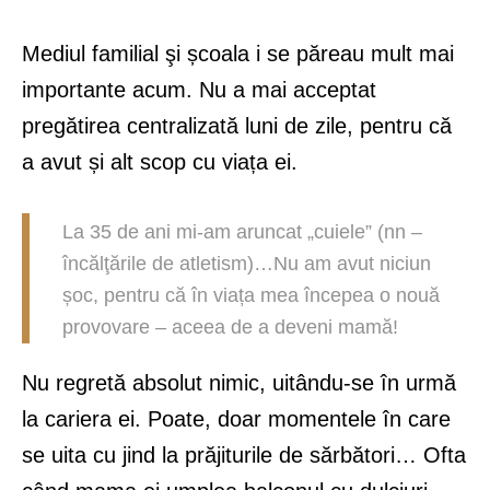
Mediul familial şi școala i se păreau mult mai
importante acum. Nu a mai acceptat
pregătirea centralizată luni de zile, pentru că
a avut și alt scop cu viața ei.
La 35 de ani mi-am aruncat „cuiele” (nn –
încălţările de atletism)…Nu am avut niciun
șoc, pentru că în viața mea începea o nouă
provovare – aceea de a deveni mamă!
Nu regretă absolut nimic, uitându-se în urmă
la cariera ei. Poate, doar momentele în care
se uita cu jind la prăjiturile de sărbători… Ofta