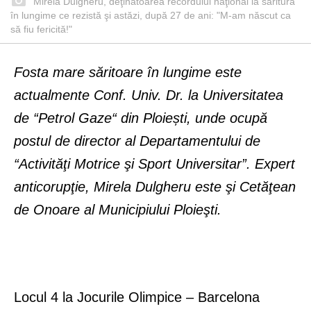
Mirela Dulgheru, deţinătoarea recordului naţional la săritura
în lungime ce rezistă şi astăzi, după 27 de ani: "M-am născut ca
să fiu fericită!"
F
ost
a
mare s
ăritoare în lungime este
actualmente Conf. Univ. Dr. la Universitatea
de “
Petrol Gaze
“
din Ploiești
, unde ocupă
postul de director al Departamentului de
“Activităţi Motrice şi Sport Universitar”. Expert
anticorupţie, Mirela Dulgheru este şi Cetăţean
de Onoare al Municipiului Ploieşti.
Locul 4 la Jocurile Olimpice – Barcelona