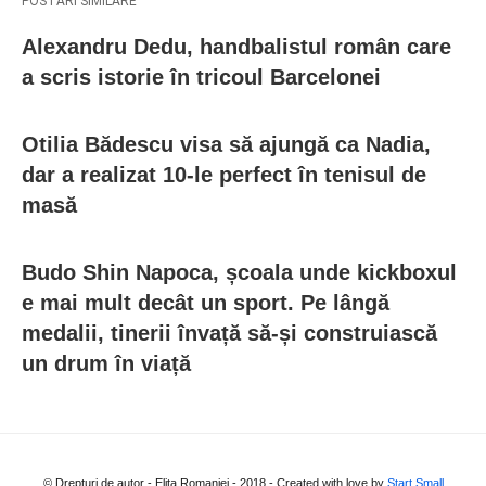
POSTARI SIMILARE
Alexandru Dedu, handbalistul român care
a scris istorie în tricoul Barcelonei
Otilia Bădescu visa să ajungă ca Nadia,
dar a realizat 10-le perfect în tenisul de
masă
Budo Shin Napoca, școala unde kickboxul
e mai mult decât un sport. Pe lângă
medalii, tinerii învață să-și construiască
un drum în viață
© Drepturi de autor - Elita Romaniei - 2018 - Created with love by
Start Small