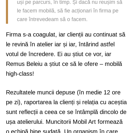
uși pe parcurs, în timp. Și dacă nu reușim să
le facem mobilă, să fie acționari în firma pe
care întrevedeam să o facem.
Firma s-a coagulat, iar clienții au continuat să
le revină în atelier iar și iar, întărind astfel
votul de încredere. Ei au știut ce vor, iar
Remus Beleiu a știut ce să le ofere – mobilă
high-class!
Rezultatele muncii depuse (în medie 12 ore
pe zi), raportarea la clienți și relația cu aceștia
sunt reflecții a ceea ce se întâmplă dincolo de
ușa atelierului. Muncitorii Mobil Art formează
o echipă bine sudată. Un organism în care