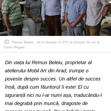
Remus Beleiu - de la tâmplar în CPL la furnizor de lux al
Casei Regale
Din viața lui Remus Beleiu, proprietar al
atelierului Mobil Art din Arad, irumpe o
poveste despre succes. Un altfel de succes
însă, după cum făuritorul îi este! El cu
siguranță nici nu l-ar numi așa, traducându-l
mai degrabă prin muncă, dragoste de