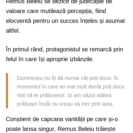
Remus Beleiu se dezice de judecățile de
valoare care mutilează percepția, fiind
elocventă pentru un succes înțeles și asumat
altfel.
În primul rând, protagonistul se remarcă prin
felul în care își aproprie izbânzile.
Dumnezeu nu îți dă numai cât poți duce. În
momentul în care iei mai mult decât poți duce,
riști să te prăbușești. Și am văzut atâtea
prăbușiri încât nu vreau să trec prin asta.
Conștient de capcana vanității pe care și-o
poate lansa singur, Remus Beleiu trăiește