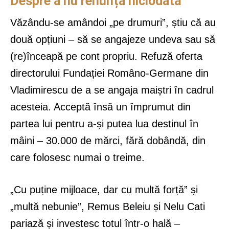
Despre a nu renunța niciodată
Văzându-se amândoi „pe drumuri”, știu că au
două opțiuni – să se angajeze undeva sau să
(re)înceapă pe cont propriu. Refuză oferta
directorului Fundației Româno-Germane din
Vladimirescu de a se angaja maiștri în cadrul
acesteia. Acceptă însă un împrumut din
partea lui pentru a-și putea lua destinul în
mâini – 30.000 de mărci, fără dobândă, din
care folosesc numai o treime.
„Cu puține mijloace, dar cu multă forță” și
„multă nebunie”, Remus Beleiu și Nelu Cati
pariază și investesc totul într-o hală –