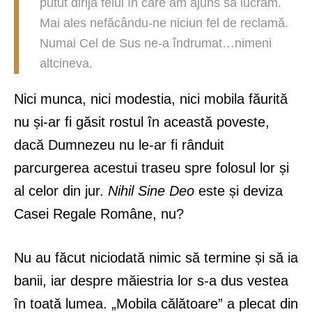
putut dirija felul în care am ajuns să lucrăm.
Mai ales nefăcându-ne niciun fel de reclamă.
Numai Cel de Sus ne-a îndrumat…nimeni
altcineva.
Nici munca, nici modestia, nici mobila făurită
nu și-ar fi găsit rostul în această poveste,
dacă Dumnezeu nu le-ar fi rânduit
parcurgerea acestui traseu spre folosul lor și
al celor din jur.
Nihil Sine Deo
este și deviza
Casei Regale Române, nu?
Nu au făcut niciodată nimic să termine și să ia
banii, iar despre măiestria lor s-a dus vestea
în toată lumea. „Mobila călătoare” a plecat din