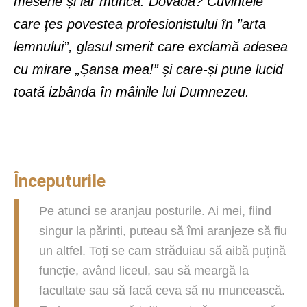
meserie și iar muncă. Dovada? Cuvintele
care țes povestea profesionistului în ”arta
lemnului”, glasul smerit care exclamă adesea
cu mirare „Șansa mea!” și care-și pune lucid
toată izbânda în mâinile lui Dumnezeu.
Începuturile
Pe atunci se aranjau posturile. Ai mei, fiind
singur la părinți, puteau să îmi aranjeze să fiu
un altfel. Toți se cam străduiau să aibă puțină
funcție, având liceul, sau să meargă la
facultate sau să facă ceva să nu muncească.