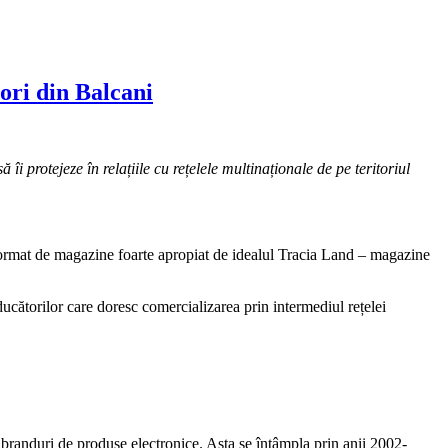
ori din Balcani
 protejeze în relațiile cu rețelele multinaționale de pe teritoriul
 format de magazine foarte apropiat de idealul Tracia Land – magazine
ducătorilor care doresc comercializarea prin intermediul rețelei
 branduri de produse electronice. Asta se întâmpla prin anii 2002-