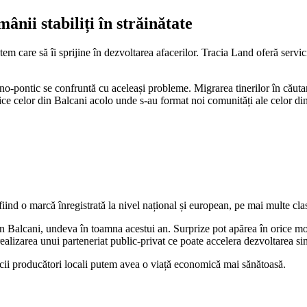
ânii stabiliți în străinătate
em care să îi sprijine în dezvoltarea afacerilor. Tracia Land oferă servic
o-pontic se confruntă cu aceleași probleme. Migrarea tinerilor în căutar
ifice celor din Balcani acolo unde s-au format noi comunități ale celor di
fiind o marcă înregistrată la nivel național și european, pe mai multe cla
n Balcani, undeva în toamna acestui an. Surprize pot apărea în orice mo
realizarea unui parteneriat public-privat ce poate accelera dezvoltarea sin
icii producători locali putem avea o viață economică mai sănătoasă.