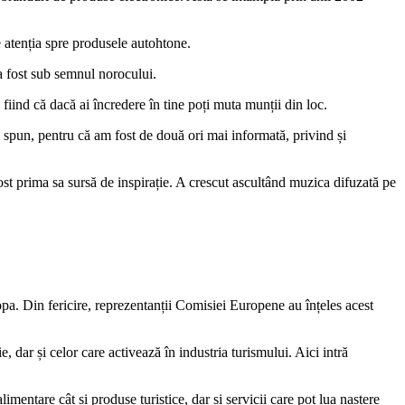
e atenția spre produsele autohtone.
a a fost sub semnul norocului.
fiind că dacă ai încredere în tine poți muta munții din loc.
 spun, pentru că am fost de două ori mai informată, privind și
fost prima sa sursă de inspirație. A crescut ascultând muzica difuzată pe
pa. Din fericire, reprezentanții Comisiei Europene au înțeles acest
, dar și celor care activează în industria turismului. Aici intră
imentare cât și produse turistice, dar și servicii care pot lua naștere