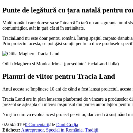
Punte de legătură cu țara natală pentru rom
Mulți români care doresc sa se întoarcă în țară nu au siguranța unui sist
comunităților, atât în țară cât și în străinătate.
TraciaLand nu este doar pentru români. Întreg spațiul carpato-danubian
Prin proiectul acesta, se pot găsi soluții pentru a duce produsele spec
Otilia Magheru și Monica Irimia (președinte TraciaLand Italia)
Planuri de viitor pentru Tracia Land
Anul acesta se împlinesc 10 ani de când a fost lansat proiectul, acesta 
Tracia Land are în plan lansarea platformei de vânzare a produselor di
prezent se așteaptă cu interes răspunsul din partea autorităților pentru 
Nu știu cum va evolua acest proiect pe viitor, dar cred că susținând m
02/04/2019
/
0 Comentarii
/
de
Dani Godja
Etichete:
Antreprenor
,
Special în România
,
Tradiții