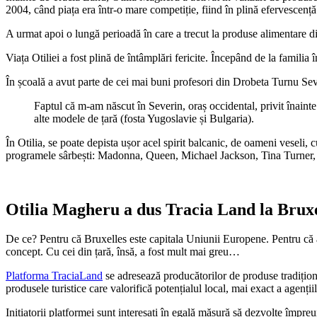
2004, când piața era într-o mare competiție, fiind în plină efervescenț
A urmat apoi o lungă perioadă în care a trecut la produse alimentare din
Viața Otiliei a fost plină de întâmplări fericite. Începând de la familia 
În școală a avut parte de cei mai buni profesori din Drobeta Turnu Sever
Faptul că m-am născut în Severin, oraș occidental, privit înaint
alte modele de țară (fosta Yugoslavie și Bulgaria).
În Otilia, se poate depista ușor acel spirit balcanic, de oameni veseli,
programele sârbești: Madonna, Queen, Michael Jackson, Tina Turner, 
Otilia Magheru a dus Tracia Land la Bruxe
De ce? Pentru că Bruxelles este capitala Uniunii Europene. Pentru că a
concept. Cu cei din țară, însă, a fost mult mai greu…
Platforma TraciaLand
se adresează producătorilor de produse tradițional
produsele turistice care valorifică potențialul local, mai exact a agenți
Inițiatorii platformei sunt interesați în egală măsură să dezvolte împreu