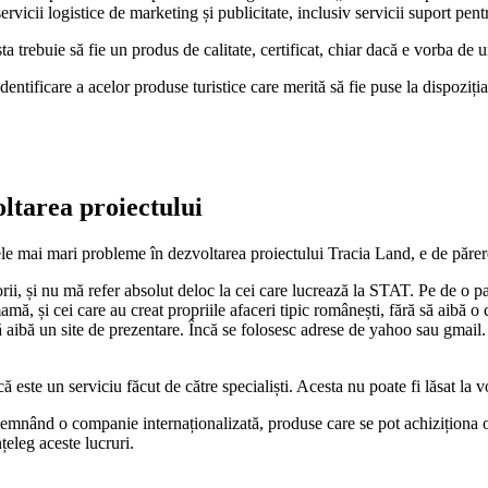
rvicii logistice de marketing și publicitate, inclusiv servicii suport pen
 trebuie să fie un produs de calitate, certificat, chiar dacă e vorba de u
entificare a acelor produse turistice care merită să fie puse la dispoziția
oltarea proiectului
le mai mari probleme în dezvoltarea proiectului Tracia Land, e de păre
, și nu mă refer absolut deloc la cei care lucrează la STAT. Pe de o par
mă, și cei care au creat propriile afaceri tipic românești, fără să aibă 
ă aibă un site de prezentare. Încă se folosesc adrese de yahoo sau gmail.
 este un serviciu făcut de către specialiști. Acesta nu poate fi lăsat la v
mnând o companie internaționalizată, produse care se pot achiziționa on-
țeleg aceste lucruri.