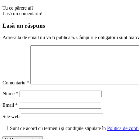
Tu ce părere ai?
Lasă un comentariu!
Lasă un răspuns
Adresa ta de email nu va fi publicată.
Câmpurile obligatorii sunt marc
Comentariu
*
Nume
*
Email
*
Site web
Sunt de acord cu termenii şi condiţiile stipulate în
Politica de confi