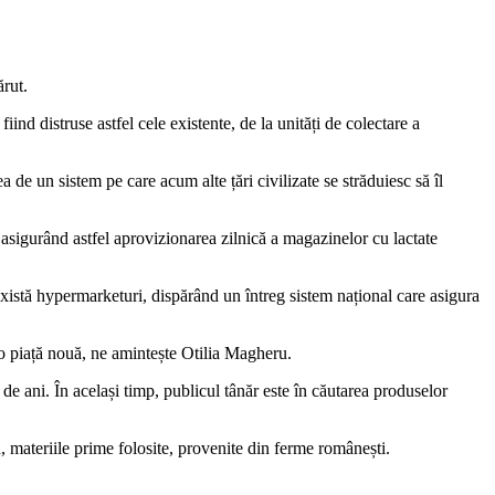
rut.
nd distruse astfel cele existente, de la unități de colectare a
e un sistem pe care acum alte țări civilizate se străduiesc să îl
, asigurând astfel aprovizionarea zilnică a magazinelor cu lactate
există hypermarketuri, dispărând un întreg sistem național care asigura
 o piață nouă, ne amintește Otilia Magheru.
e ani. În același timp, publicul tânăr este în căutarea produselor
nd, materiile prime folosite, provenite din ferme românești.