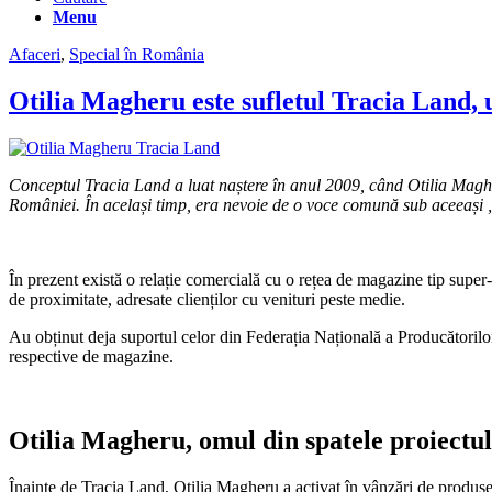
Menu
Afaceri
,
Special în România
Otilia Magheru este sufletul Tracia Land, u
Conceptul Tracia Land a luat naștere în anul 2009, când Otilia Magheru 
României. În același timp, era nevoie de o voce comună sub aceeași 
În prezent există o relație comercială cu o rețea de magazine tip supe
de proximitate, adresate clienților cu venituri peste medie.
Au obținut deja suportul celor din Federația Națională a Producătorilor
respective de magazine.
Otilia Magheru, omul din spatele proiectul
Înainte de Tracia Land, Otilia Magheru a activat în vânzări de produse