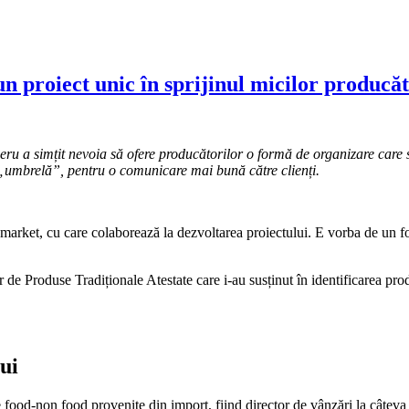
n proiect unic în sprijinul micilor producăt
a simțit nevoia să ofere producătorilor o formă de organizare care să îi
„umbrelă”, pentru o comunicare mai bună către clienți.
r-market, cu care colaborează la dezvoltarea proiectului. E vorba de un
 de Produse Tradiționale Atestate care i-au susținut în identificarea pro
ui
 food-non food provenite din import, fiind director de vânzări la câteva