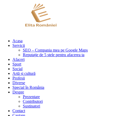
Acasa
Servicii
SEO – Compania mea pe Google Maps
Reputație de 5 stele pentru afacerea ta
Afaceri
Sport
Social
Artă și cultură
Profesii
Diverse
Special în România
Despre
Prezentare
Contributori
Sustinatori
Contact
Cautare