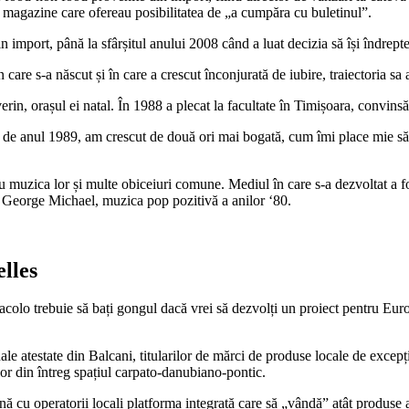
ă magazine care ofereau posibilitatea de „a cumpăra cu buletinul”.
 import, până la sfârșitul anului 2008 când a luat decizia să își îndrept
în care s-a născut și în care a crescut înconjurată de iubire, traiectoria s
in, orașul ei natal. În 1988 a plecat la facultate în Timișoara, convinsă 
e de anul 1989, am crescut de două ori mai bogată, cum îmi place mie să
 cu muzica lor și multe obiceiuri comune. Mediul în care s-a dezvoltat a 
George Michael, muzica pop pozitivă a anilor ‘80.
lles
colo trebuie să bați gongul dacă vrei să dezvolți un proiect pentru Euro
e atestate din Balcani, titularilor de mărci de produse locale de excepție
ilor din întreg spațiul carpato-danubiano-pontic.
nă cu operatorii locali platforma integrată care să „vândă” atât produse al