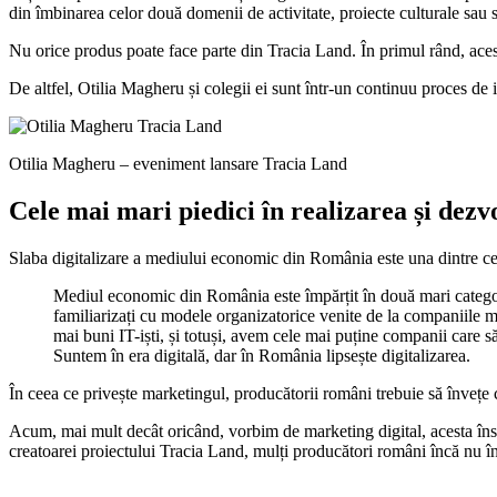
din îmbinarea celor două domenii de activitate, proiecte culturale sau se
Nu orice produs poate face parte din Tracia Land. În primul rând, acesta
De altfel, Otilia Magheru și colegii ei sunt într-un continuu proces de id
Otilia Magheru – eveniment lansare Tracia Land
Cele mai mari piedici în realizarea și dezv
Slaba digitalizare a mediului economic din România este una dintre ce
Mediul economic din România este împărțit în două mari categorii
familiarizați cu modele organizatorice venite de la companiile ma
mai buni IT-iști, și totuși, avem cele mai puține companii care s
Suntem în era digitală, dar în România lipsește digitalizarea.
În ceea ce privește marketingul, producătorii români trebuie să învețe că
Acum, mai mult decât oricând, vorbim de marketing digital, acesta înse
creatoarei proiectului Tracia Land, mulți producători români încă nu în