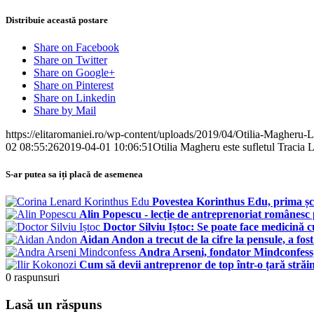
Distribuie această postare
Share on Facebook
Share on Twitter
Share on Google+
Share on Pinterest
Share on Linkedin
Share by Mail
https://elitaromaniei.ro/wp-content/uploads/2019/04/Otilia-Magheru-
02 08:55:26
2019-04-01 10:06:51
Otilia Magheru este sufletul Tracia L
S-ar putea sa iți placă de asemenea
Povestea Korinthus Edu, prima școa
Alin Popescu - lecție de antreprenoriat românesc
Doctor Silviu Iștoc: Se poate face medicină c
Aidan Andon a trecut de la cifre la pensule, a fos
Andra Arseni, fondator Mindconfess, 
Cum să devii antreprenor de top într-o țară străin
0
raspunsuri
Lasă un răspuns