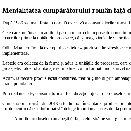
Mentalitatea cumpărătorului român față d
După 1989 s-a manifestat o dorință excesivă a consumatorilor români
Cele care au rămas nu au ținut pasul cu normele impuse de comerțul mode
materiilor prime la unități de procesare, cât și magazinele de valorific
Otilia Magheru îmi dă exemplul lactatelor – produse ultra-fresh, cele m
implementeze.
Laptele era colectat de la ferme și adus la unitățile de procesare, care
proaspete, folosind ambalaje returnabile, cu un format unic la nivel na
Acum, la fiecare produs lactat consumat, mărim gunoiul prin ambalajul a
hrana populației.
Prin reclamele tv, consumatorii au fost direcționați către produsele d
Cumpărătorul român din 2019 este din nou în căutarea produselor autoht
locale pentru că este informat și înțelege importanța accesului la prod
Atuurile produselor românești în fața celor străine sunt gusturile