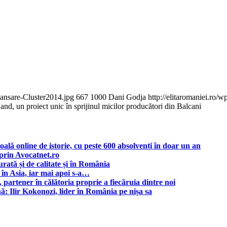
Lansare-Cluster2014.jpg
667
1000
Dani Godja
http://elitaromaniei.ro
and, un proiect unic în sprijinul micilor producători din Balcani
lă online de istorie, cu peste 600 absolvenți în doar un an
 prin Avocatnet.ro
urată și de calitate și în România
t în Asia, iar mai apoi s-a…
partener în călătoria proprie a fiecăruia dintre noi
ă: Ilir Kokonozi, lider în România pe nișa sa