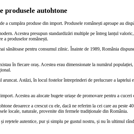
e produsele autohtone
 de a cumpăra produse din import. Produsele românești aproape au dispă
rn. Acestea presupun standardizări multiple pe întreg lanțul valoric, fii
are a produselor românești.
ai sănătoase pentru consumul zilnic. Înainte de 1989, România dispunea d
 existau în fiecare oraș. Acestea erau dimensionate la numărul populației
țional.
runcat. Astăzi, în locul fostelor întreprinderi de prelucrare a laptelui 
in import. Acestea au alocate bugete uriașe de promovare pentru a cuceri
one deoarece a crescut cu ele, dacă ne referim la cei care au peste 40 d
usele locale, naturale, provenite din fermele tradiționale din România.
 și rețetele autentice, pur și simplu pe gustul nostru, și nu în ultimul râ