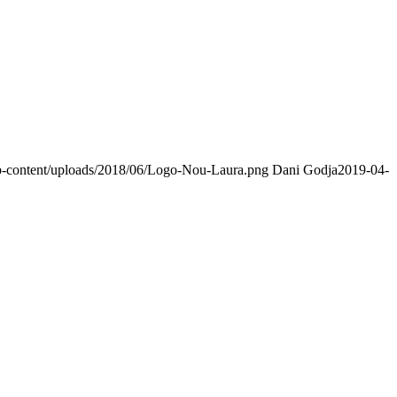
/wp-content/uploads/2018/06/Logo-Nou-Laura.png
Dani Godja
2019-04-