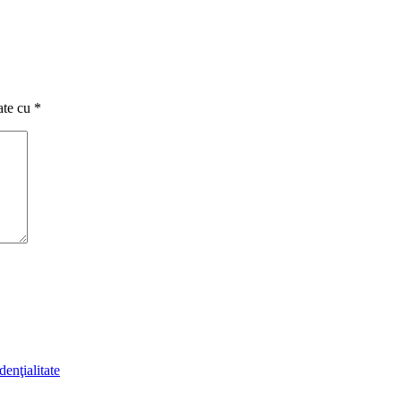
ate cu
*
denţialitate