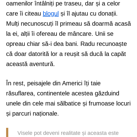
oamenilor întâlniți pe traseu, dar și a celor
care îi citeau
blogul
și îl ajutau cu donații.
Mulți necunoscuți îl primeau să doarmă acasă
la ei, alții îi ofereau de mâncare. Unii se
opreau chiar să-i dea bani. Radu recunoaște
că doar datorită lor a reușit să ducă la capăt
această aventură.
În rest, peisajele din Americi îți taie
răsuflarea, continentele acestea găzduind
unele din cele mai sălbatice și frumoase locuri
și parcuri naționale.
Visele pot deveni realitate și aceasta este