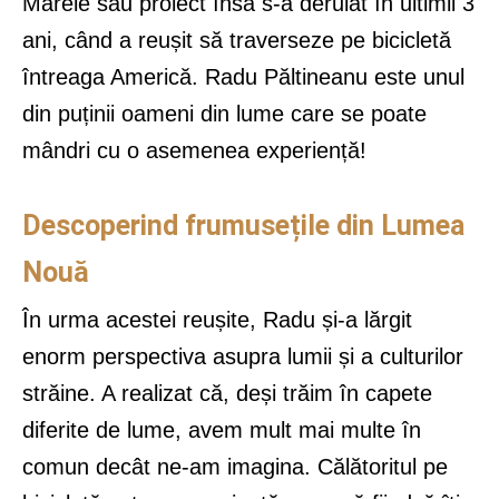
Marele său proiect însă s-a derulat în ultimii 3
ani, când a reușit să traverseze pe bicicletă
întreaga Americă. Radu Păltineanu este unul
din puținii oameni din lume care se poate
mândri cu o asemenea experiență!
Descoperind frumusețile din Lumea
Nouă
În urma acestei reușite, Radu și-a lărgit
enorm perspectiva asupra lumii și a culturilor
străine. A realizat că, deși trăim în capete
diferite de lume, avem mult mai multe în
comun decât ne-am imagina. Călătoritul pe