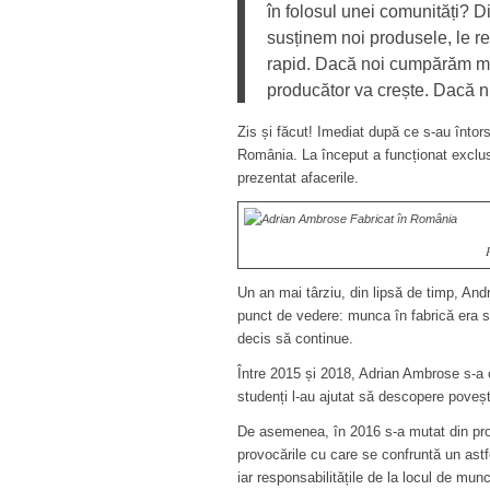
în folosul unei comunități? 
susținem noi produsele, le 
rapid. Dacă noi cumpărăm mie
producător va crește. Dacă n
Zis și făcut! Imediat după ce s-au întors 
România. La început a funcționat exclus
prezentat afacerile.
Un an mai târziu, din lipsă de timp, Andr
punct de vedere: munca în fabrică era so
decis să continue.
Între 2015 și 2018, Adrian Ambrose s-a 
studenți l-au ajutat să descopere poveș
De asemenea, în 2016 s
-a mutat din pr
provocările cu care se confruntă un astf
iar responsabilitățile de la locul de munc