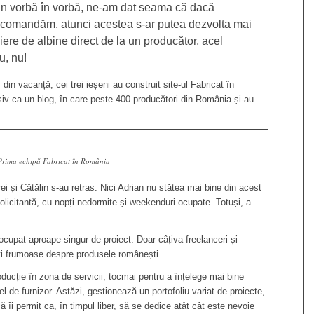
Din vorbă în vorbă, ne-am dat seama că dacă
recomandăm, atunci acestea s-ar putea dezvolta mai
re de albine direct de la un producător, acel
u, nu!
din vacanță, cei trei ieșeni au construit site-ul Fabricat în
iv ca un blog, în care peste 400 producători din România și-au
Prima echipă Fabricat în România
ei și Cătălin s-au retras. Nici Adrian nu stătea mai bine din acest
licitantă, cu nopți nedormite și weekenduri ocupate. Totuși, a
ocupat aproape singur de proiect.
Doar câțiva freelanceri și
ti frumoase despre produsele românești.
oducție în zona de servicii, tocmai pentru a înțelege mai bine
el de furnizor.
Astăzi, gestionează un portofoliu variat de proiecte,
ă îi permit ca, în timpul liber, să se dedice atât cât este nevoie