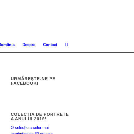
 România
Despre
Contact
URMĂREȘTE-NE PE
FACEBOOK!
COLECȚIA DE PORTRETE
A ANULUI 2019!
O selecție a celor mai
inspiraționale 30 articole