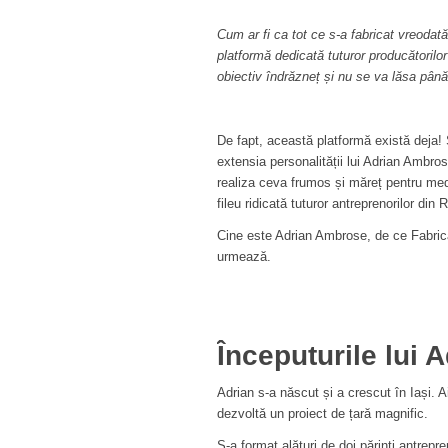
Cum ar fi ca tot ce s-a fabricat vreodat
platformă dedicată tuturor producătorilo
obiectiv îndrăzneț și nu se va lăsa până
De fapt, această platformă există deja!
extensia personalității lui Adrian Ambros
realiza ceva frumos și măreț pentru me
fileu ridicată tuturor antreprenorilor di
Cine este Adrian Ambrose, de ce Fabric
urmează.
Începuturile lui
Adrian s-a născut și a crescut în Iași. A
dezvoltă un proiect de țară magnific.
S-a format alături de doi părinți antrep