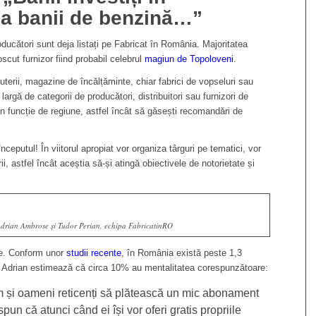
 ca banii de benzină…”
ducători sunt deja listați pe Fabricat în România. Majoritatea
scut furnizor fiind probabil celebrul
magiun de Topoloveni
.
terii, magazine de încălțăminte, chiar fabrici de vopseluri sau
rgă de categorii de producători, distribuitori sau furnizori de
 în funcție de regiune, astfel încât să găsești recomandări de
eputul! În viitorul apropiat vor organiza târguri pe tematici, vor
ii, astfel încât aceștia să-și atingă obiectivele de notorietate și
Adrian Ambrose și Tudor Perian, echipa FabricatinRO
ne. Conform unor
studii recente
, în România există peste 1,3
a, Adrian estimează că circa 10% au mentalitatea corespunzătoare:
im și oameni reticenți să plătească un mic abonament
pun că atunci când ei își vor oferi gratis propriile