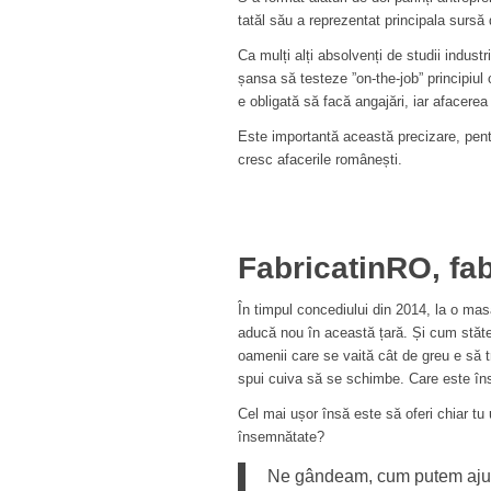
tatăl său a reprezentat principala sursă 
Ca mulți alți absolvenți de studii industr
șansa să testeze ”on-the-job” principiul 
e obligată să facă angajări, iar afacerea
Este importantă această precizare, pentr
cresc afacerile românești.
FabricatinRO, fab
În timpul concediului din 2014, la o masă
aducă nou în această țară. Și cum stăteau
oamenii care se vaită cât de greu e să 
spui cuiva să se schimbe. Care este în
Cel mai ușor însă este să oferi chiar t
însemnătate?
Ne gândeam, cum putem ajuta 