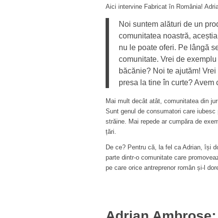
Aici intervine Fabricat în România! Adr
Noi suntem alături de un pro
comunitatea noastră, aceștia
nu le poate oferi. Pe lângă s
comunitate. Vrei de exemplu 
băcănie? Noi te ajutăm! Vrei 
presa la tine în curte? Avem c
Mai mult decât atât, comunitatea din jur
Sunt genul de consumatori care iubesc p
străine. Mai repede ar cumpăra de exemp
țări.
De ce? Pentru că, la fel ca Adrian, îș
parte dintr-o comunitate care promoveaz
pe care orice antreprenor român și-l dor
Adrian Ambrose: „