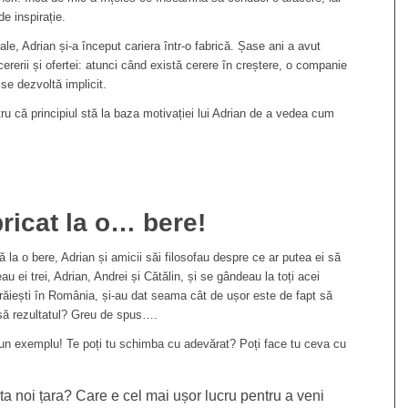
de inspirație.
iale, Adrian și-a început cariera într-o fabrică. Șase ani a avut
cererii și ofertei: atunci când există cerere în creștere, o companie
 se dezvoltă implicit.
u că principiul stă la baza motivației lui Adrian de a vedea cum
ricat la o… bere!
 la o bere, Adrian și amicii săi filosofau despre ce ar putea ei să
 ei trei, Adrian, Andrei și Cătălin, și se gândeau la toți acei
trăiești în România, și-au dat seama cât de ușor este de fapt să
să rezultatul? Greu de spus….
u un exemplu! Te poți tu schimba cu adevărat? Poți face tu ceva cu
noi țara? Care e cel mai ușor lucru pentru a veni