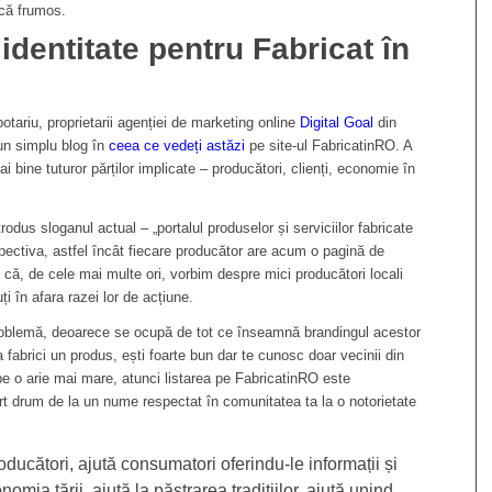
că frumos.
identitate pentru Fabricat în
otariu, proprietarii agenției de marketing online
Digital Goal
din
 un simplu blog în
ceea ce vedeți astăzi
pe site-ul FabricatinRO. A
 bine tuturor părților implicate – producători, clienți, economie în
rodus sloganul actual – „portalul produselor și serviciilor fabricate
ectiva, astfel încât fiecare producător are acum o pagină de
 că, de cele mai multe ori, vorbim despre mici producători locali
i în afara razei lor de acțiune.
roblemă, deoarece se ocupă de tot ce înseamnă brandingul acestor
a fabrici un produs, ești foarte bun dar te cunosc doar vecinii din
 pe o arie mai mare, atunci listarea pe FabricatinRO este
urt drum de la un nume respectat în comunitatea ta la o notorietate
ducători, ajută consumatori oferindu-le informații și
mia țării, ajută la păstrarea tradițiilor, ajută unind