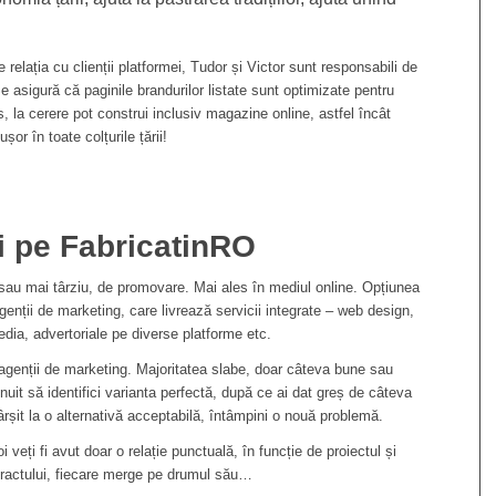
lația cu clienții platformei, Tudor și Victor sunt responsabili de
 asigură că paginile brandurilor listate sunt optimizate pentru
us, la cerere pot construi inclusiv magazine online, astfel încât
șor în toate colțurile țării!
zi pe FabricatinRO
au mai târziu, de promovare. Mai ales în mediul online. Opțiunea
enții de marketing, care livrează servicii integrate – web design,
dia, advertoriale pe diverse platforme etc.
genții de marketing. Majoritatea slabe, doar câteva bune sau
inuit să identifici varianta perfectă, după ce ai dat greș de câteva
fârșit la o alternativă acceptabilă, întâmpini o nouă problemă.
 veți fi avut doar o relație punctuală, în funcție de proiectul și
ntractului, fiecare merge pe drumul său…