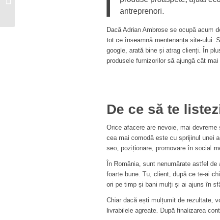
făcând „ocolul
antreprenori.
Pământului”...
Dacă Adrian Ambrose se ocupă acum de re
tot ce înseamnă mentenanța site-ului. Se
google, arată bine și atrag clienți. În pl
produsele furnizorilor să ajungă cât mai u
De ce să te liste
Orice afacere are nevoie, mai devreme s
cea mai comodă este cu sprijinul unei ag
seo, poziționare, promovare în social me
În România, sunt nenumărate astfel de a
foarte bune. Tu, client, după ce te-ai ch
ori pe timp și bani mulți și ai ajuns în s
Chiar dacă ești mulțumit de rezultate, voi
livrabilele agreate. După finalizarea co