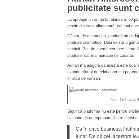
publicitate sunt
La aproape un an de la relansare, 60 pro
provin din zona alimentară, cel mai cuno
Găsim, de asemenea, producători de biju
produse cosmetice. Deja există o gamă la
servicii. Poți de asemenea face filtrare
produse, cât mai aproape de casa ta.
Adrian mă asigură că acesta este doar înc
extinde efortul de relaționare cu partener
implicit de vânzări.
Victor Ciubotariu, 
Sigur că platforma nu este pentru orici
milioane de antreprenori. Dintre acești
Ca în orice business, întâln
lunar. De obicei, acestora le s