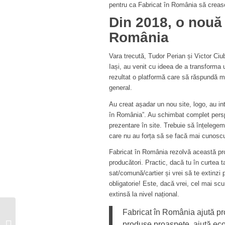
pentru ca Fabricat în România să creas
Din 2018, o nouă 
România
Vara trecută, Tudor Perian și Victor Ciub
Iași, au venit cu ideea de a transforma
rezultat o platformă care să răspundă mai
general.
Au creat așadar un nou site, logo, au int
în România”. Au schimbat complet persp
prezentare în site. Trebuie să înțelegem
care nu au forța să se facă mai cunoscuț
Fabricat în România rezolvă această p
producători. Practic, dacă tu în curtea t
sat/comună/cartier și vrei să te extinzi
obligatorie! Este, dacă vrei, cel mai sc
extinsă la nivel național.
Maria Mazilu, de la
Fabricat în România ajută pro
insolvență, în Asia,
produse proaspete, ajută econo