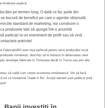
ian Ambrose explică:
ducător pe termen lung. O dată ce fac parte din
 se bucură de beneficii pe care o agenție obișnuită
erviciile standard de marketing, noi construim o
ca produsele tale să ajungă într-o anumită
să participi la un eveniment de profil sau să vină
ontactele potrivite!
ul FabricatinRO este nișa perfectă pentru orice producător local.
rodusele românești, deschiși să le testeze în defavoarea celor
lu anvelope fabricate în Timișoara decât în Turcia sau prin alte
i doresc să vadă cum crește economia românească. Vor să facă
ă tot ce înseamnă ”made in Ro”. Acești oameni sunt publicul țintă
ește!
Banii investiți în