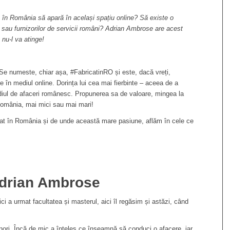
ă în România să apară în același spațiu online? Să existe o
r sau furnizorilor de servicii români? Adrian Ambrose are acest
 nu-l va atinge!
 Se numeste, chiar așa, #FabricatinRO și este, dacă vreți,
e în mediul online. Dorința lui cea mai fierbinte – aceea de a
diul de afaceri românesc. Propunerea sa de valoare, mingea la
n România, mai mici sau mai mari!
at în România și de unde această mare pasiune, aflăm în cele ce
 Adrian Ambrose
ici a urmat facultatea și masterul, aici îl regăsim și astăzi, când
renori. Încă de mic a înțeles ce înseamnă să conduci o afacere, iar