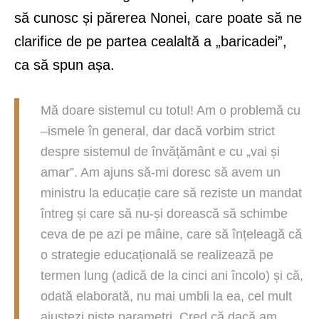
să cunosc și părerea Nonei, care poate să ne
clarifice de pe partea cealaltă a „baricadei”,
ca să spun așa.
Mă doare sistemul cu totul! Am o problemă cu
–ismele în general, dar dacă vorbim strict
despre sistemul de învățământ e cu „vai și
amar”. Am ajuns să-mi doresc să avem un
ministru la educație care să reziste un mandat
întreg și care să nu-și dorească să schimbe
ceva de pe azi pe mâine, care să înțeleagă că
o strategie educațională se realizează pe
termen lung (adică de la cinci ani încolo) și că,
odată elaborată, nu mai umbli la ea, cel mult
ajustezi niște parametri. Cred că dacă am