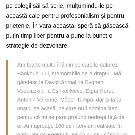
pe colegii săi să scrie, mulțumindu-le pe
această cale pentru profesonialism și pentru
prietenie. În vara aceasta, speră să găsească
puțin timp liber pentru a pune la punct o
strategie de dezvoltare.
Am foarte multe întîlniri pe care le datorez
Bookhub-ului, memorabile de-a dreptul. Mă
gândesc la David Grimal, la Evgheni
Vodolazkin, la Eshkol Nevo, Etgar Keret,
Antonin Varenne, Gábor Tompa, dar și la ai
noștri, de acasă, pe care nu-i nominalizez,
pentru că mi se pare profund nedrept față de
ei. Am aproape 100 de interviuri realizate în
patru ani de Bookhub, jur că nu știu când s-au