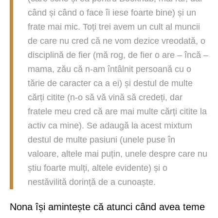
când și când o face îi iese foarte bine) și un
frate mai mic. Toți trei avem un cult al muncii
de care nu cred că ne vom dezice vreodată, o
disciplină de fier (mă rog, de fier o are – încă –
mama, zău că n-am întâlnit persoană cu o
tărie de caracter ca a ei) și destul de multe
cărți citite (n-o să vă vină să credeți, dar
fratele meu cred că are mai multe cărți citite la
activ ca mine). Se adaugă la acest mixtum
destul de multe pasiuni (unele puse în
valoare, altele mai puțin, unele despre care nu
știu foarte mulți, altele evidente) și o
nestăvilită dorință de a cunoaște.
Nona își amintește că atunci când avea teme