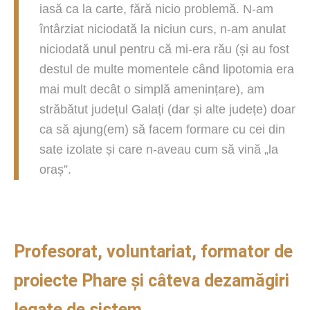
iasă ca la carte, fără nicio problemă. N-am
întârziat niciodată la niciun curs, n-am anulat
niciodată unul pentru că mi-era rău (și au fost
destul de multe momentele când lipotomia era
mai mult decât o simplă amenințare), am
străbătut județul Galați (dar și alte județe) doar
ca să ajung(em) să facem formare cu cei din
sate izolate și care n-aveau cum să vină „la
oraș”.
Profesorat, voluntariat, formator de
proiecte Phare și câteva dezamăgiri
legate de sistem