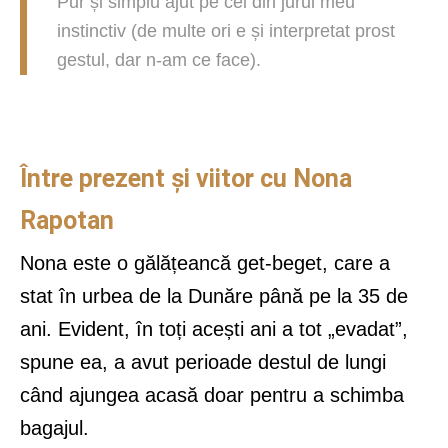
Pur și simplu ajut pe cei din jurul meu
instinctiv (de multe ori e și interpretat prost
gestul, dar n-am ce face).
Între prezent și viitor cu Nona
Rapotan
Nona este o gălățeancă get-beget, care a
stat în urbea de la Dunăre până pe la 35 de
ani. Evident, în toți acești ani a tot „evadat”,
spune ea, a avut perioade destul de lungi
când ajungea acasă doar pentru a schimba
bagajul.