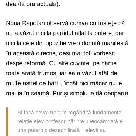
dea (la ora actuală).
Nona Rapotan observă cumva cu tristețe că
nu a văzut nici la partidul aflat la putere, dar
nici la cele din opoziție vreo dorință manifestă
în această direcție, deși mai toți vorbesc
despe reformă. Cu alte cuvinte, pe hârtie
toate arată frumos, iar ea a văzut atât de
multe astfel de hârtii, încât nici măcar nu le
mai ia în seamă. Pur și simplu le dă deoparte.
Și încă ceva: trebuie regândită fundamental
relație elev-profesor-părinte. Deocamdată e
una puternic dezechilirată – elevii au