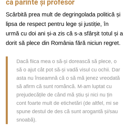
ca părinte și profesor
Scârbită prea mult de degringolada politică și
lipsa de respect pentru lege și justiție, în
urmă cu doi ani și-a zis că s-a sfârșit totul și a
dorit să plece din România fără niciun regret.
Dacă fiica mea o să-și dorească să plece, o
să o ajut cât pot să-și vadă visul cu ochii. Dar
asta nu înseamnă că o să mă jenez vreodată
să afirm că sunt româncă. M-am luptat cu
prejudecățile de când mă știu și nici nu țin
cont foarte mult de etichetări (de altfel, mi se
spune destul de des că sunt arogantă și/sau
snoabă).