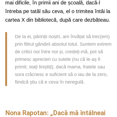
mai dificile, în primii ani de școală, dacă-l
întreba pe tatăl său ceva, el o trimitea întâi la
cartea X din bibliotecă, după care dezbăteau.
De la ei, părinții noștri, am învățat să trec(em)
prin filtrul gândirii absolut totul. Suntem extrem
de critici noi între noi și, credeți-mă, pot să
primesc aprecieri cu sutele (nu că le-aș fi
primit, stați liniștiți), dacă mama, fratele sau
sora crâcnesc e suficient să o iau de la zero,
fiindcă știu că e ceva în neregulă.
Nona Rapotan: „Dacă mă întâlneai