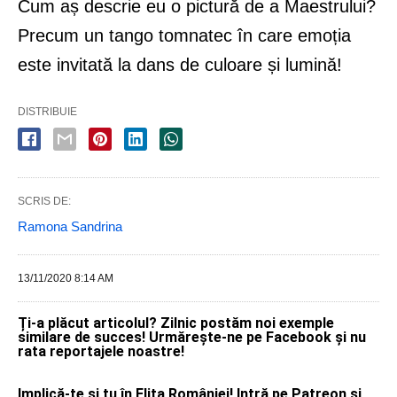
Cum aș descrie eu o pictură de a Maestrului?
Precum un tango tomnatec în care emoția
este invitată la dans de culoare și lumină!
DISTRIBUIE
SCRIS DE:
Ramona Sandrina
13/11/2020 8:14 AM
Ți-a plăcut articolul? Zilnic postăm noi exemple
similare de succes! Urmărește-ne pe Facebook și nu
rata reportajele noastre!
Implică-te și tu în Elita României! Intră pe Patreon și