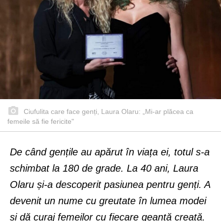
Ciufulita care face genți, Laura Olaru: „Mi-ar plăcea ca
femeile să fie fericite"
De când gențile au apărut în viața ei, totul s-a
schimbat la 180 de grade. La 40 ani, Laura
Olaru și-a descoperit pasiunea pentru genți. A
devenit un nume cu greutate în lumea modei
și dă curaj femeilor cu fiecare geantă creată.