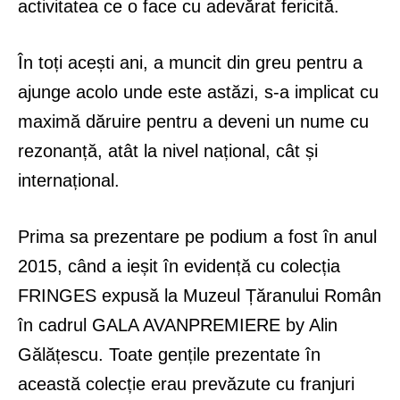
activitatea ce o face cu adevărat fericită.
În toți acești ani, a muncit din greu pentru a
ajunge acolo unde este astăzi, s-a implicat cu
maximă dăruire pentru a deveni un nume cu
rezonanță, atât la nivel național, cât și
internațional.
Prima sa prezentare pe podium a fost în anul
2015, când a ieșit în evidență cu colecția
FRINGES expusă la Muzeul Țăranului Român
în cadrul GALA AVANPREMIERE by Alin
Gălățescu. Toate gențile prezentate în
această colecție erau prevăzute cu franjuri