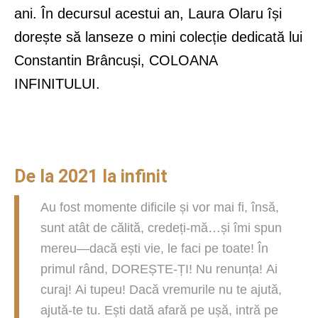
ani. În decursul acestui an, Laura Olaru își
dorește să lanseze o mini colecție dedicată lui
Constantin Brâncuși, COLOANA
INFINITULUI.
De la 2021 la infinit
Au fost momente dificile și vor mai fi, însă,
sunt atât de călită, credeți-mă…și îmi spun
mereu—dacă ești vie, le faci pe toate! În
primul rând, DOREȘTE-ȚI! Nu renunța! Ai
curaj! Ai tupeu! Dacă vremurile nu te ajută,
ajută-te tu. Ești dată afară pe ușă, intră pe