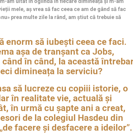
, m-am uitat în oglindă în fiecare dimineață și m-am
 vieții mele, aș vrea să fac ceea ce am de gând să fac
«nu» prea multe zile la rând, am știut că trebuie să
 enorm să iubești ceea ce faci.
ma așa de tranșant ca Jobs,
când în când, la această întreba
eci dimineața la serviciu?
sa să lucreze cu copiii istorie, o
r în realitate vie, actuală și
ât, în urmă cu șapte ani a creat,
ofesori de la colegiul Hasdeu din
de facere și desfacere a ideilor”.