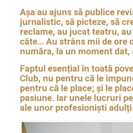
Așa au ajuns să publice revist
jurnalistic, să picteze, să c
reclame, au jucat teatru, au
câte… Au strâns mii de ore d
număra, la un moment dat,
Faptul esențial în toată pove
Club, nu pentru că le impun
pentru că le place; și le pl
pasiune. Iar unele lucruri pe
ale unor profesioniști adulți