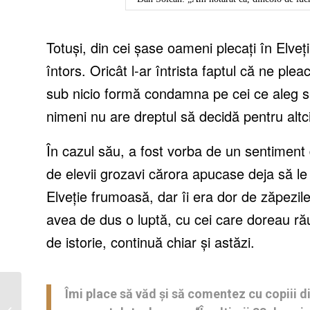
Totuși, din cei șase oameni plecați în Elveț
întors. Oricât l-ar întrista faptul că ne pl
sub nicio formă condamna pe cei ce aleg s-o
nimeni nu are dreptul să decidă pentru altc
În cazul său, a fost vorba de un sentiment d
de elevii grozavi cărora apucase deja să le 
Elveție frumoasă, dar îi era dor de zăpezi
avea de dus o luptă, cu cei care doreau ră
de istorie, continuă chiar și astăzi.
Puterea
Îmi place să văd și să comentez cu copiii d
exemplului: