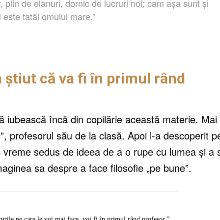
, plin de elanuri, dornic de lucruri noi; cam așa sunt și
 este tatăl omului mare.”
 știut că va fi în primul rând
t să iubească încă din copilărie această materie. Mai
, profesorul său de la clasă. Apoi l-a descoperit p
 o vreme sedus de ideea de a o rupe cu lumea și a 
imaginea sa despre a face filosofie „pe bune”.
rile pe care le voi mai face, voi fi în primul rând profesor.”