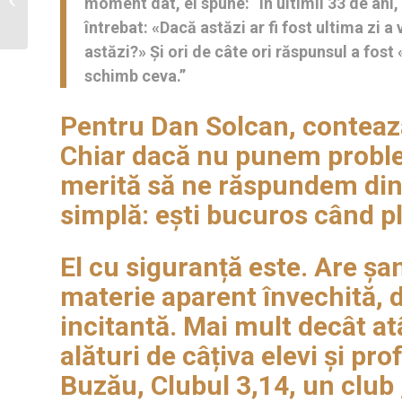
moment dat, el spune: “În ultimii 33 de ani
dr Corina
întrebat: «Dacă astăzi ar fi fost ultima zi a
Bălan și-a
schimbat
astăzi?» Și ori de câte ori răspunsul a fost 
destinul,
schimb ceva.”
datorită
network...
Pentru Dan Solcan, contează
Chiar dacă nu punem proble
merită să ne răspundem din 
simplă: ești bucuros când pl
El cu siguranță este. Are șan
materie aparent învechită, da
incitantă. Mai mult decât at
alături de câțiva elevi și pr
Buzău, Clubul 3,14, un club „