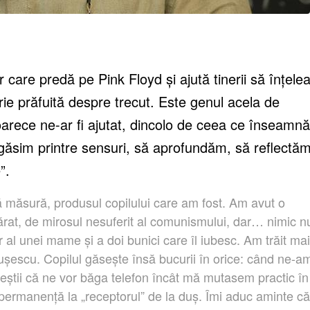
care predă pe Pink Floyd și ajută tinerii să înțele
ie prăfuită despre trecut. Este genul acela de
deoarece ne-ar fi ajutat, dincolo de ceea ce înseamnă
 găsim printre sensuri, să aprofundăm, să reflectăm
”.
ă măsură, produsul copilului care am fost. Am avut o
rat, de mirosul nesuferit al comunismului, dar… nimic n
r al unei mame și a doi bunici care îl iubesc. Am trăit mai
ușescu. Copilul găsește însă bucurii în orice: când ne-a
 veștii că ne vor băga telefon încât mă mutasem practic în
 permanență la „receptorul” de la duș. Îmi aduc aminte că