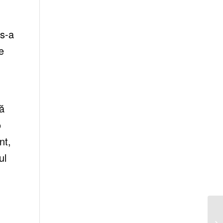
 s-a
e
ță
o
nt,
ul