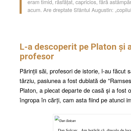
eram timid, răsfățat, capricios, fără astâmpăr
acum. Are dreptate Sfântul Augustin: „copilul
L-a descoperit pe Platon și a
profesor
Părinții săi, profesori de istorie, l-au făcu
târziu, pasiunea a fost dublată de ”Ramses”
Platon, a plecat departe de casă și a fost
îngropa în cărți, cam asta fiind pe atunci 
Dan Solcan: „Am hotărât că, dincolo de lucru