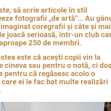
e, să scrie articole în stil
reeze fotografii „de artă”… Au gân
 imaginat coregrafii și câte și mai
e joacă serioasă, într-un club ca
 aproape 250 de membri.
stea este că acești copii vin la
e cineva sau pentru o notă, ci do
ace pentru că regăsesc acolo o
 care ei le fac bat multe realizări
.