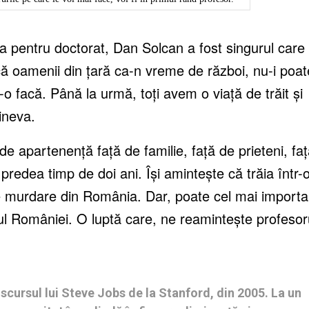
ia pentru doctorat, Dan Solcan a fost singurul care
eacă oamenii din țară ca-n vreme de război, nu-i poat
 facă. Până la urmă, toți avem o viață de trăit și
ineva.
e apartenență față de familie, față de prieteni, fa
predea timp de doi ani. Își amintește că trăia într-
le murdare din România. Dar, poate cel mai importa
ul României. O luptă care, ne reamintește profesor
iscursul lui Steve Jobs de la Stanford, din 2005. La un