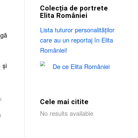
Colecția de portrete
Elita României
Lista tuturor personalităților
agă
care au un reportaj în Elita
României!
 și
u
Cele mai citite
No results available
m