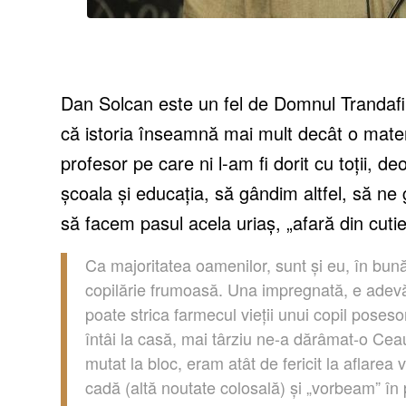
Dan Solcan este un fel de Domnul Trandafir 
că istoria înseamnă mai mult decât o mater
profesor pe care ni l-am fi dorit cu toții, 
școala și educația, să gândim altfel, să ne
să facem pasul acela uriaș, „afară din cutie
Ca majoritatea oamenilor, sunt și eu, în bun
copilărie frumoasă. Una impregnată, e adevă
poate strica farmecul vieții unui copil poseso
întâi la casă, mai târziu ne-a dărâmat-o Cea
mutat la bloc, eram atât de fericit la aflarea
cadă (altă noutate colosală) și „vorbeam” în