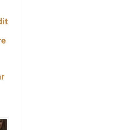
dit
re
ar