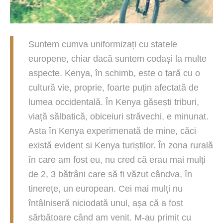
Suntem cumva uniformizați cu statele
europene, chiar dacă suntem codași la multe
aspecte. Kenya, în schimb, este o țară cu o
cultură vie, proprie, foarte puțin afectată de
lumea occidentală. În Kenya găsești triburi,
viață sălbatică, obiceiuri străvechi, e minunat.
Asta în Kenya experimenată de mine, căci
există evident si Kenya turiștilor. În zona rurală
în care am fost eu, nu cred că erau mai mulți
de 2, 3 bătrâni care să fi văzut cândva, în
tinerețe, un european. Cei mai mulți nu
întâlniseră niciodată unul, așa că a fost
sărbătoare când am venit. M-au primit cu