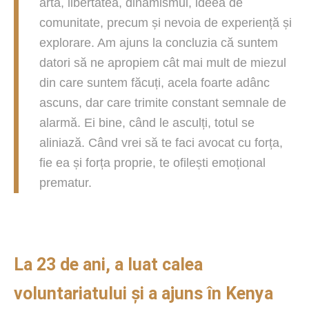
arta, libertatea, dinamismul, ideea de
comunitate, precum și nevoia de experiență și
explorare. Am ajuns la concluzia că suntem
datori să ne apropiem cât mai mult de miezul
din care suntem făcuți, acela foarte adânc
ascuns, dar care trimite constant semnale de
alarmă. Ei bine, când le asculți, totul se
aliniază. Când vrei să te faci avocat cu forța,
fie ea și forța proprie, te ofilești emoțional
prematur.
La 23 de ani, a luat calea
voluntariatului și a ajuns în Kenya