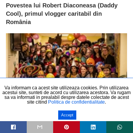
Povestea lui Robert Diaconeasa (Daddy
Cool), primul vlogger caritabil din
România
Va informam ca acest site utilizeaza cookies. Prin utilizarea
acestui site, sunteti de acord cu utilizarea acestora. Va rugam
sa va informati in prealabil despre datele colectate de acest
site citind
Politica de confidentialitate
.
Ion Cristian Roman și energia din Taxiul
Accept
cu Bomboane