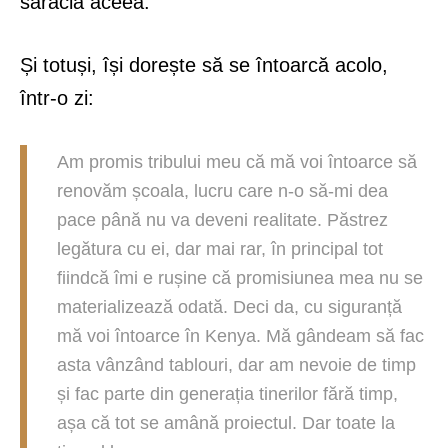
sărăcia aceea.
Și totuși, își dorește să se întoarcă acolo,
într-o zi:
Am promis tribului meu că mă voi întoarce să
renovăm școala, lucru care n-o să-mi dea
pace până nu va deveni realitate. Păstrez
legătura cu ei, dar mai rar, în principal tot
fiindcă îmi e rușine că promisiunea mea nu se
materializează odată. Deci da, cu siguranță
mă voi întoarce în Kenya. Mă gândeam să fac
asta vânzând tablouri, dar am nevoie de timp
și fac parte din generația tinerilor fără timp,
așa că tot se amână proiectul. Dar toate la