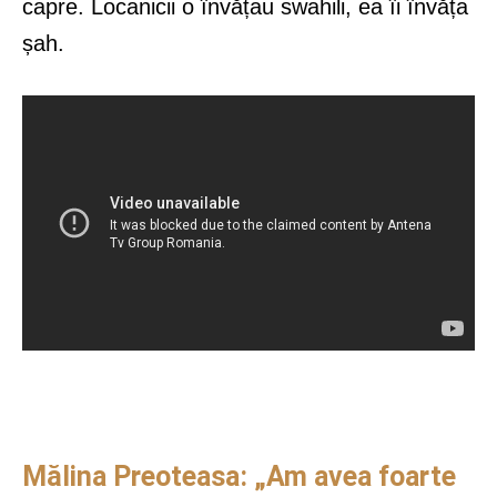
capre. Locanicii o învățau swahili, ea îi învăța
șah.
Mălina Preoteasa: „Am avea foarte