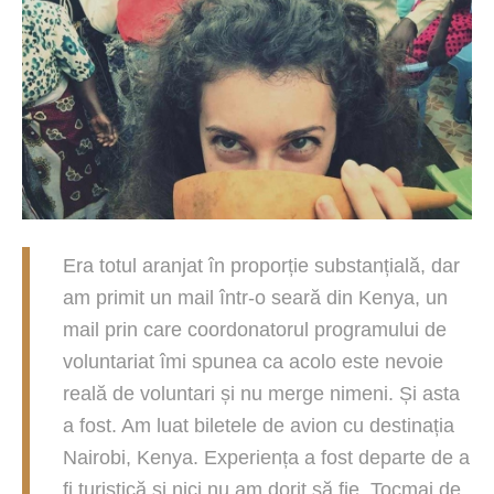
Era totul aranjat în proporție substanțială, dar
am primit un mail într-o seară din Kenya, un
mail prin care coordonatorul programului de
voluntariat îmi spunea ca acolo este nevoie
reală de voluntari și nu merge nimeni. Și asta
a fost. Am luat biletele de avion cu destinația
Nairobi, Kenya. Experiența a fost departe de a
fi turistică și nici nu am dorit să fie. Tocmai de