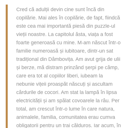
Cred că adulții devin cine sunt încă din
copilărie. Mai ales în copilărie, de fapt, fiindcă
este cea mai importantă piesă din puzzle-ul
vieții noastre. La capitolul ăsta, viața a fost
foarte generoasă cu mine. M-am născut într-o
familie numeroasă și iubitoare, dintr-un sat
tradițional din Dâmbovița. Am avut grija de ulii
și berze, mă distram prinzând șerpi pe câmp,
care era tot al copiilor liberi, iubeam la
nebunie vițeii proaspăt născuți și ascultam
cârdurile de cocori. Am stat la lampă în lipsa
electricității și am spălat covoarele la râu. Per
total, am crescut într-o lume în care natura,
animalele, familia, comunitatea erau cumva
obligatorii pentru un trai călduros. Iar acum, în