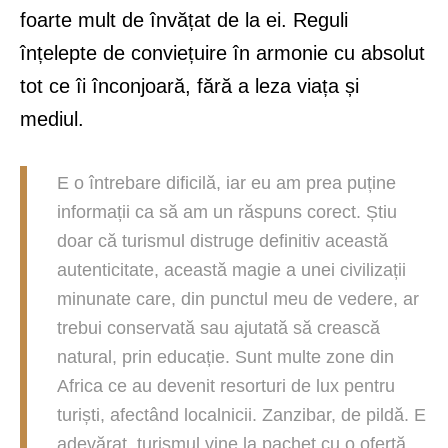
foarte mult de învățat de la ei. Reguli
înțelepte de conviețuire în armonie cu absolut
tot ce îi înconjoară, fără a leza viața și
mediul.
E o întrebare dificilă, iar eu am prea puține
informații ca să am un răspuns corect. Știu
doar că turismul distruge definitiv această
autenticitate, această magie a unei civilizații
minunate care, din punctul meu de vedere, ar
trebui conservată sau ajutată să crească
natural, prin educație. Sunt multe zone din
Africa ce au devenit resorturi de lux pentru
turiști, afectând localnicii. Zanzibar, de pildă. E
adevărat, turismul vine la pachet cu o ofertă