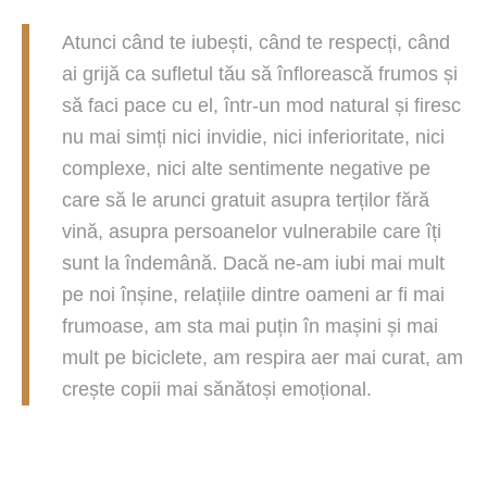
Atunci când te iubești, când te respecți, când
ai grijă ca sufletul tău să înflorească frumos și
să faci pace cu el, într-un mod natural și firesc
nu mai simți nici invidie, nici inferioritate, nici
complexe, nici alte sentimente negative pe
care să le arunci gratuit asupra terților fără
vină, asupra persoanelor vulnerabile care îți
sunt la îndemână. Dacă ne-am iubi mai mult
pe noi înșine, relațiile dintre oameni ar fi mai
frumoase, am sta mai puțin în mașini și mai
mult pe biciclete, am respira aer mai curat, am
crește copii mai sănătoși emoțional.