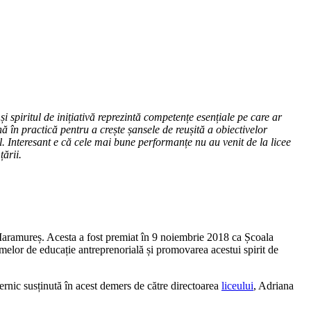
 spiritul de inițiativă reprezintă competențe esențiale pe care ar
ună în practică pentru a crește șansele de reușită a obiectivelor
fel. Interesant e că cele mai bune performanțe nu au venit de la licee
ării.
aramureș. Acesta a fost premiat în 9 noiembrie 2018 ca Școala
elor de educație antreprenorială și promovarea acestui spirit de
uternic susținută în acest demers de către directoarea
liceului
, Adriana
.