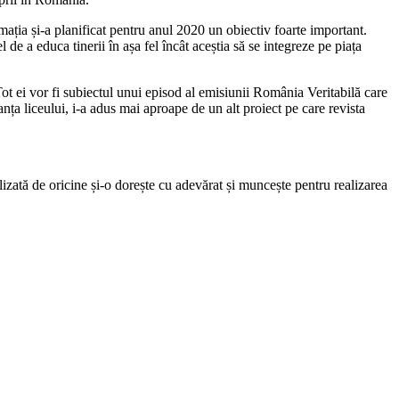
ația și-a planificat pentru anul 2020 un obiectiv foarte important.
de a educa tinerii în așa fel încât aceștia să se integreze pe piața
Tot ei vor fi subiectul unui episod al emisiunii România Veritabilă care
ța liceului, i-a adus mai aproape de un alt proiect pe care revista
lizată de oricine și-o dorește cu adevărat și muncește pentru realizarea