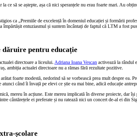
lar la ce să se aștepte, așa că nici speranțele nu erau foarte mari. Au ob
prestigios ca „Premiile de excelență în domeniul educației și formării pr
mpărtășit entuziasmul și suntem încântați de faptul că LTM a fost pus 
e dăruire pentru educație
ctualei directoare a liceului.
Adriana Ioana Vescan
activează la rândul e
ș, ambiția actualei directoare nu a rămas fără rezultate pozitive.
rătat foarte modestă, nedorind să se vorbească prea mult despre ea. Pro
 atunci când îi învață pe elevi ce știe ea mai bine, adică educație antrepr
că, mereu în acțiune. Este mereu implicată în diverse proiecte, dar își 
ntre cântărețele ei preferate și nu ratează nici un concert de-al ei din S
extra-școlare