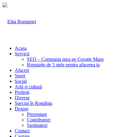
Acasa
Servicii
SEO – Compania mea pe Google Maps
Reputație de 5 stele pentru afacerea ta
Afaceri
Sport
Social
Artă și cultură
Profesii
Diverse
Special în România
Despre
Prezentare
Contributori
Sustinatori
Contact
Cautare