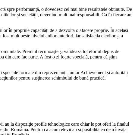
ectă spre performanță, o dovedesc cel mai bine rezultatele obținute. De
 utile lor și societății, devenind mult mai responsabili. Ca în fiecare an,
r în propriile capacități de a dezvolta o afacere proprie. În același
st mult peste nivelul anilor anteriori, iar satisfacția elevilor și a
comunitate. Premiul recunoaște și validează tot efortul depus de
 din care fac parte. A fost o zi foarte specială, pentru că știm
ii speciale formate din reprezentanți Junior Achievement și autorități
 acțiunilor pentru susținerea schimbului de bună practică.
u la dispoziție profile tehnologice care chiar le pot oferi la finalul
nale din România. Pentru că acum elevii au și posibilitatea de a învăța
oprii în România.