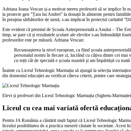
Adriana Ioana Vescan și-a motivat mereu profesorii să se implice în nu
la proiecte gen ”Țara lui Andrei” la donații în alimente pentru familiile 
în preajma sărbătorilor de iarnă, s-au implicat în proiectul caritabil
Este evident că premiul de Școala Antreprenorială a Anului – The Entre
timp, se pare că și rezultatele școlare ale elevilor s-au îmbunătățit foa
profesorilor este pe măsură. Adriana Vescan:
Recunoașterea la nivel european, ca fiind școala antreprenorială
personalul nostru în fiecare zi, lucrând cu câțiva dintre cei mai
cu toții cât de specială e școala noastră și am împărtășit cu toat
Înainte ca Liceul Tehnologic Marmația să ajungă la selecția internațion
din domeniul educației au verificat câteva criterii, printre care strate
Elevi și profesori din Liceul Tehnologic Marmația (Sighetu-Marmației
Liceul cu cea mai variată ofertă educațio
Pentru JA România a cântărit mult faptul că Liceul Tehnologic Marmația 
liceului posibilitatea de a practica meserii căutate în societate. Acest 
tainele antreprenoriatului, cresc șansele ca la terminarea liceului să al