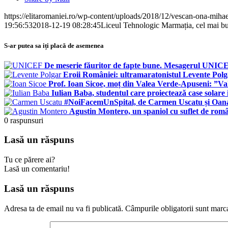
https://elitaromaniei.ro/wp-content/uploads/2018/12/vescan-ona-mihae
19:56:53
2018-12-19 08:28:45
Liceul Tehnologic Marmația, cel mai bu
S-ar putea sa iți placă de asemenea
De meserie făuritor de fapte bune. Mesagerul UNICEF
Eroii României: ultramaratonistul Levente Polga
Prof. Ioan Sicoe, moț din Valea Verde-Apuseni: ”Va
Iulian Baba, studentul care proiectează case solare 
#NoiFacemUnSpital, de Carmen Uscatu și Oana 
Agustin Montero, un spaniol cu suflet de rom
0
raspunsuri
Lasă un răspuns
Tu ce părere ai?
Lasă un comentariu!
Lasă un răspuns
Adresa ta de email nu va fi publicată.
Câmpurile obligatorii sunt marc