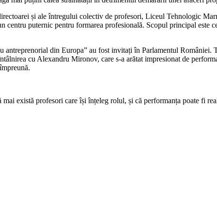
ectoarei și ale întregului colectiv de profesori, Liceul Tehnologic Marm
n centru puternic pentru formarea profesională. Scopul principal este cel 
ceu antreprenorial din Europa” au fost invitați în Parlamentul României. 
ntâlnirea cu Alexandru Mironov, care s-a arătat impresionat de performan
 împreună.
ai există profesori care își înțeleg rolul, și că performanța poate fi rea