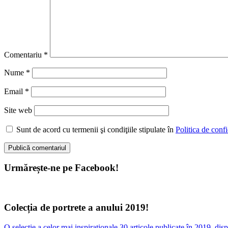
Comentariu
*
Nume
*
Email
*
Site web
Sunt de acord cu termenii şi condiţiile stipulate în
Politica de confi
Urmărește-ne pe Facebook!
Colecția de portrete a anului 2019!
O selecție a celor mai inspiraționale 30 articole publicate în 2019, d