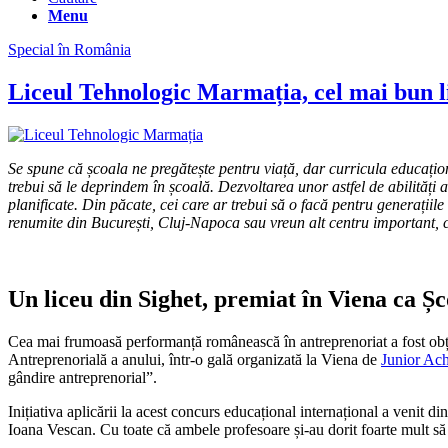
Menu
Special în România
Liceul Tehnologic Marmația, cel mai bun l
Se spune că școala ne pregătește pentru viață, dar curricula educaționa
trebui să le deprindem în școală. Dezvoltarea unor astfel de abilități ar
planificate. Din păcate, cei care ar trebui să o facă pentru generațiile
renumite din București, Cluj-Napoca sau vreun alt centru important, ci
Un liceu din Sighet, premiat în Viena ca Ș
Cea mai frumoasă performanță românească în antreprenoriat a fost ob
Antreprenorială a anului, într-o gală organizată la Viena de
Junior Ac
gândire antreprenorial”.
Inițiativa aplicării la acest concurs educațional internațional a venit d
Ioana Vescan. Cu toate că ambele profesoare și-au dorit foarte mult să 