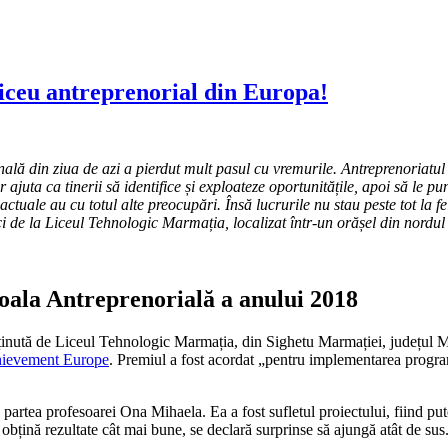
iceu antreprenorial din Europa!
lă din ziua de azi a pierdut mult pasul cu vremurile. Antreprenoriatul și
 ajuta ca tinerii să identifice și exploateze oportunitățile, apoi să le p
 actuale au cu totul alte preocupări. Însă lucrurile nu stau peste tot la 
 de la Liceul Tehnologic Marmația, localizat într-un orășel din nordul ț
coala Antreprenorială a anului 2018
ținută de Liceul Tehnologic Marmația, din Sighetu Marmației, județul M
hievement Europe
. Premiul a fost acordat „pentru implementarea program
in partea profesoarei Ona Mihaela. Ea a fost sufletul proiectului, fiind p
obțină rezultate cât mai bune, se declară surprinse să ajungă atât de sus