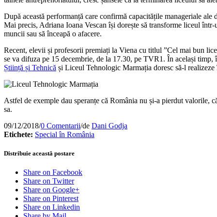
După această performanță care confirmă capacitățile manageriale ale dir
Mai precis, Adriana Ioana Vescan își dorește să transforme liceul într-u
muncii sau să înceapă o afacere.
Recent, elevii și profesorii premiați la Viena cu titlul ”Cel mai bun li
se va difuza pe 15 decembrie, de la 17.30, pe TVR1. În același timp, î
Știință și Tehnică
și Liceul Tehnologic Marmația doresc să-l realizeze
Astfel de exemple dau speranțe că România nu și-a pierdut valorile, că m
sa.
09/12/2018
/
0 Comentarii
/
de
Dani Godja
Etichete:
Special în România
Distribuie această postare
Share on Facebook
Share on Twitter
Share on Google+
Share on Pinterest
Share on Linkedin
Share by Mail