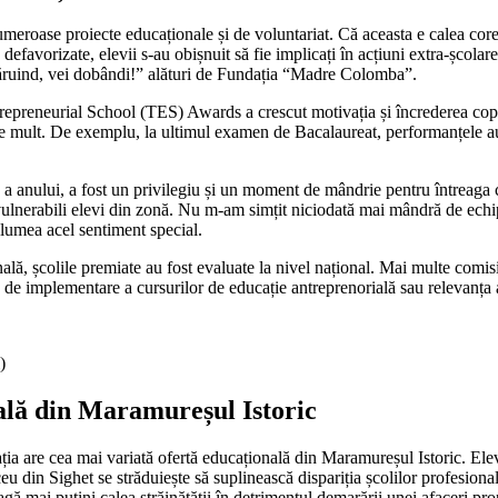
meroase proiecte educaționale și de voluntariat. Că aceasta e calea cor
defavorizate, elevii s-au obișnuit să fie implicați în acțiuni extra-școlare
 ”Dăruind, vei dobândi!” alături de Fundația “Madre Colomba”.
preneurial School (TES) Awards a crescut motivația și încrederea copiilo
rte mult. De exemplu, la ultimul examen de Bacalaureat, performanțele au fo
 a anului, a fost un privilegiu și un moment de mândrie pentru întreaga 
 vulnerabili elevi din zonă. Nu m-am simțit niciodată mai mândră de echipa
ă lumea acel sentiment special.
ală, școlile premiate au fost evaluate la nivel național. Mai multe comis
gia de implementare a cursurilor de educație antreprenorială sau relevanța
)
nală din Maramureșul Istoric
are cea mai variată ofertă educațională din Maramureșul Istoric. Elevii a
liceu din Sighet se străduiește să suplinească dispariția școlilor profesio
eagă mai puțini calea străinătății în detrimentul demarării unei afaceri pr