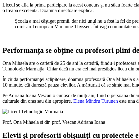
Liceul se afla la prima participare la acest concurs și nu știau foarte c
o treabă excelentă. Doamna directoare explică:
Școala a mai câștigat premii, dar nici unul nu a fost la fel de 
comisarul european Marianne Thyssen. Întreaga comunitate ne-a î
Performanța se obține cu profesori plini d
Ona Mihaela are o carieră de 25 de ani la catedră, fiindu-i profesoară a
Tehnologic Marmația. Chiar dacă nu era cel mai prestigios liceu din ora
În ciuda performanței sclipitoare, doamna profesoară Ona Mihaela s-a a
10 minute, cât durează pauza elevilor. A mărturisit că se simte mai bine
Pe Adriana Ioana Vescan o cunosc de mulți ani, fiind o persoană dinami
culturale din oraș sau din apropiere.
Elena Mîndru Turunen
este una di
Prof. Ona Mihaela și dir. prof. Vescan Adriana Ioana
Elevii și profesorii obișnuiți cu proiectele 