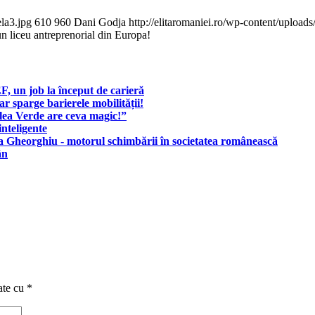
la3.jpg
610
960
Dani Godja
http://elitaromaniei.ro/wp-content/uplo
n liceu antreprenorial din Europa!
, un job la început de carieră
r sparge barierele mobilității!
lea Verde are ceva magic!”
inteligente
Gheorghiu - motorul schimbării în societatea românească
ân
ate cu
*