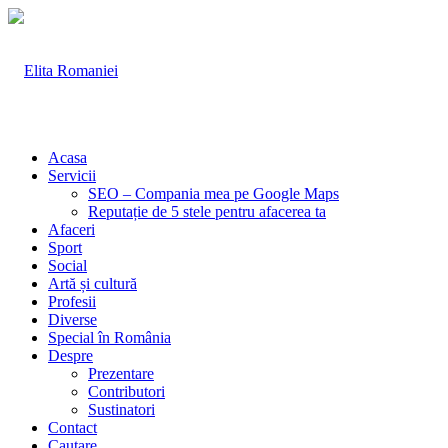
Acasa
Servicii
SEO – Compania mea pe Google Maps
Reputație de 5 stele pentru afacerea ta
Afaceri
Sport
Social
Artă și cultură
Profesii
Diverse
Special în România
Despre
Prezentare
Contributori
Sustinatori
Contact
Cautare