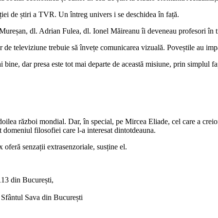
iei de știri a TVR. Un întreg univers i se deschidea în față.
 Mureșan, dl. Adrian Fulea, dl. Ionel Măireanu îi deveneau profesori în t
r de televiziune trebuie să învețe comunicarea vizuală. Poveștile au im
bine, dar presa este tot mai departe de această misiune, prin simplul fap
doilea război mondial. Dar, în special, pe Mircea Eliade, cel care a creio
t domeniul filosofiei care l-a interesat dintotdeauna.
oferă senzații extrasenzoriale, susține el.
113 din București,
 Sfântul Sava din București