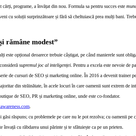
at cărți, programe, a învățat din nou. Formula sa pentru succes este
munc
eni cu soluții surprinzătoare și fără să cheltuiască prea mulți bani. Treb
 și rămâne modest”
ți este opțional deoarece trebuie câștigat, pe când manierele sunt obliga
l consideră
supremul joc al inteligenței
. Pentru a excela este nevoie de p
 serie de cursuri de SEO și marketing online. În 2016 a devenit trainer pen
ritar din străinătate, în acele locuri în care oamenii sunt extrem de in
outique de SEO, PR și marketing online, unde este co-fondator.
awareness.com
.
i găsi răspuns; cu problemele pe care nu le pot rezolva; cu oamenii pe ca
 învață cu răbdarea unui părinte și te sfătuiește ca pe un prieten.