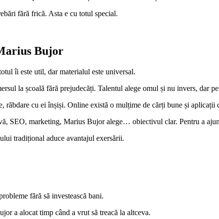
rebări fără frică. Asta e cu totul special.
 Marius Bujor
tul îi este util, dar materialul este universal.
rsul la școală fără prejudecăți. Talentul alege omul și nu invers, dar pe
 răbdare cu ei înșiși. Online există o mulțime de cărți bune și aplicații d
ativă, SEO, marketing, Marius Bujor alege… obiectivul clar. Pentru a ajun
ului tradițional aduce avantajul exersării.
probleme fără să investească bani.
or a alocat timp când a vrut să treacă la altceva.