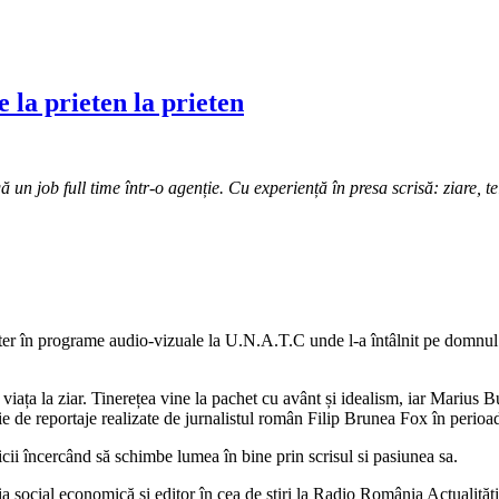
 la prieten la prieten
un job full time într-o agenție. Cu experiență în presa scrisă: ziare, tel
ster în programe audio-vizuale la U.N.A.T.C unde l-a întâlnit pe domnul
 viața la ziar. Tinerețea vine la pachet cu avânt și idealism, iar Marius Bu
e de reportaje realizate de jurnalistul român Filip Brunea Fox în perioad
ticii încercând să schimbe lumea în bine prin scrisul si pasiunea sa.
ia social economică și editor în cea de știri la Radio România Actualități