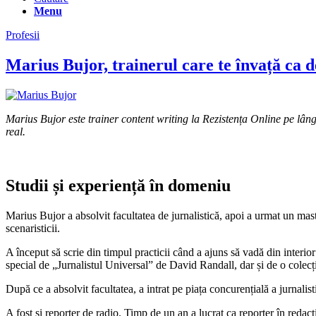
Menu
Profesii
Marius Bujor, trainerul care te învață ca de
Marius Bujor este trainer content writing la Rezistența Online pe lângă 
real.
Studii și experiență în domeniu
Marius Bujor a absolvit facultatea de jurnalistică, apoi a urmat un ma
scenaristicii.
A început să scrie din timpul practicii când a ajuns să vadă din interior
special de „Jurnalistul Universal” de David Randall, dar și de o colecți
După ce a absolvit facultatea, a intrat pe piața concurențială a jurnalis
A fost și reporter de radio. Timp de un an a lucrat ca reporter în redacț