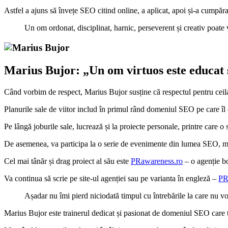
Astfel a ajuns să învețe SEO citind online, a aplicat, apoi și-a cumpăr
Un om ordonat, disciplinat, harnic, perseverent și creativ poate v
Marius Bujor: „Un om virtuos este educat
Când vorbim de respect, Marius Bujor susține că respectul pentru ceilal
Planurile sale de viitor includ în primul rând domeniul SEO pe care î
Pe lângă joburile sale, lucrează și la proiecte personale, printre care o
De asemenea, va participa la o serie de evenimente din lumea SEO, majo
Cel mai tânăr și drag proiect al său este
PRawareness.ro
– o agenție b
Va continua să scrie pe site-ul agenției sau pe varianta în engleză –
PR
Așadar nu îmi pierd niciodată timpul cu întrebările la care nu vo
Marius Bujor este trainerul dedicat și pasionat de domeniul SEO care te