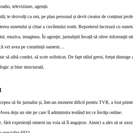
radio, televiziune, agenții.
ală; te dezvolți ca om, pe plan personal și devii creator de conținut prof
terea sunetului și chiar a cuvântului rostit. Reporterul lucrează cu sunetul
tul, muzica, imaginea. În agenție, jurnaliștii învață să ofere informații ut
indcă vei avea pe conștiință oameni…
 să aibă condei, să scrie sofisticat. De fapt stilul greoi, forțat distrage 
ogic și bine structurată.
t
pea să fie jurnalist și, într-un moment dificil pentru TVR, a fost printre
Avea deja un site pe care îl administra testând tot ce învăța online.
, fără experiență nimeni nu voia să îl angajeze. Atunci a ales să se ax
a specialist SEO.