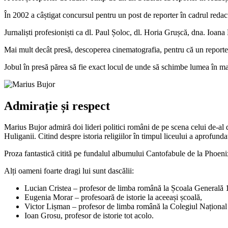
În 2002 a câștigat concursul pentru un post de reporter în cadrul redacț
Jurnaliști profesioniști ca dl. Paul Șoloc, dl. Horia Grușcă, dna. Ioana
Mai mult decât presă, descoperea cinematografia, pentru că un reporte
Jobul în presă părea să fie exact locul de unde să schimbe lumea în mai 
Admirație și respect
Marius Bujor admiră doi lideri politici români de pe scena celui de-al 
Huliganii. Citind despre istoria religiilor în timpul liceului a aprofunda
Proza fantastică citită pe fundalul albumului Cantofabule de la Phoenix 
Alți oameni foarte dragi lui sunt dascălii:
Lucian Cristea – profesor de limba română la Școala Generală 
Eugenia Morar – profesoară de istorie la aceeași școală,
Victor Lișman – profesor de limba română la Colegiul Național
Ioan Grosu, profesor de istorie tot acolo.