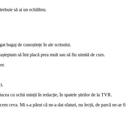
rebuie să ai un echilibru.
at bagaj de cunoștințe în ale scrisului.
așteptam să îmi placă prea mult sau să fiu uimită de curs.
er.
i.
ucea cu ochii minții în redacție, în spatele știrilor de la TVR.
m ceva. Mi s-a părut că ne-a dat sfaturi, nu lecții, de parcă ne-ar fi