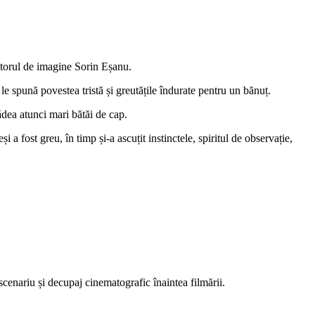
ctorul de imagine Sorin Eșanu.
le spună povestea tristă și greutățile îndurate pentru un bănuț.
ădea atunci mari bătăi de cap.
a fost greu, în timp și-a ascuțit instinctele, spiritul de observație,
scenariu și decupaj cinematografic înaintea filmării.