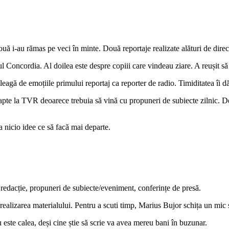
 i-au rămas pe veci în minte. Două reportaje realizate alături de dire
ul Concordia. Al doilea este despre copiii care vindeau ziare. A reușit să 
eagă de emoțiile primului reportaj ca reporter de radio. Timiditatea îi d
pte la TVR deoarece trebuia să vină cu propuneri de subiecte zilnic. Deși 
a nicio idee ce să facă mai departe.
 de redacție, propuneri de subiecte/eveniment, conferințe de presă.
realizarea materialului. Pentru a scuti timp, Marius Bujor schița un mic 
este calea, deși cine știe să scrie va avea mereu bani în buzunar.