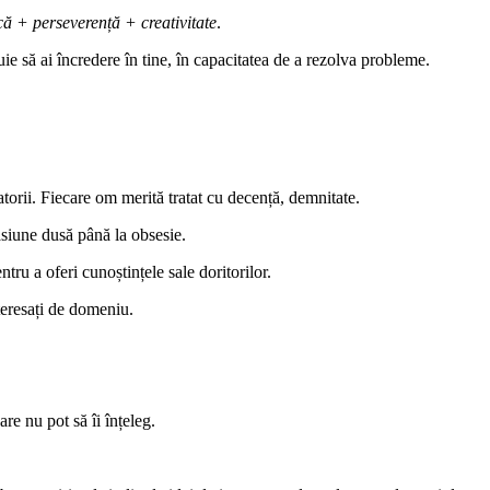
ă + perseverență + creativitate
.
uie să ai încredere în tine, în capacitatea de a rezolva probleme.
torii. Fiecare om merită tratat cu decență, demnitate.
asiune dusă până la obsesie.
tru a oferi cunoștințele sale doritorilor.
teresați de domeniu.
re nu pot să îi înțeleg.