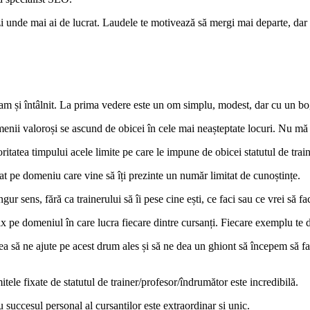
 unde mai ai de lucrat. Laudele te motivează să mergi mai departe, dar t
-am și întâlnit. La prima vedere este un om simplu, modest, dar cu un bog
menii valoroși se ascund de obicei în cele mai neașteptate locuri. Nu mă 
ritatea timpului acele limite pe care le impune de obicei statutul de train
 pe domeniu care vine să îți prezinte un număr limitat de cunoștințe.
gur sens, fără ca trainerului să îi pese cine ești, ce faci sau ce vrei să fac
fix pe domeniul în care lucra fiecare dintre cursanți. Fiecare exemplu te d
a să ne ajute pe acest drum ales și să ne dea un ghiont să începem să face
tele fixate de statutul de trainer/profesor/îndrumător este incredibilă.
u succesul personal al cursanților este extraordinar și unic.