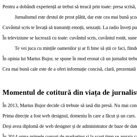
Pentru a dobândi experiență ar trebui să treacă prin toate: presa scrisă, 
Jurnalismul este destul de prost plătit, dar este cea mai bună șco
Cuvântul scris te învață să transmiți emoții, senzații. La radio înveți pu
În televiziune se lucrează cu toate: cuvântul scris, cuvântul rostit, sune
Te vei juca cu mințile oamenilor și ar fi bine să știi ce faci, fi
În opinia lui Marius Bujor, se spune în mod eronat că un jurnalist trebuie
Cea mai bună cale este de a oferi informație concisă, clară, prezentată l
Momentul de cotitură din viața de jurnalis
În 2013, Marius Bujor decide că trebuie să iasă din presă. Nu mai conce
Prima direcție a fost web designul, domeniu în care a făcut și un curs. 
Deși avea diplomă de web designer și de administrator de baze de date
În 2014 urma primele cursuri de marketing și la scurt timp se angaja c