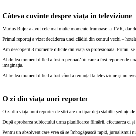
Câteva cuvinte despre viața în televiziune
Marius Bujor a avut cele mai multe momente frumoase la TVR, dar două
Primul reportaj a vizat decăderea unei clădiri din centrul vechi – hotel
Am descoperit 3 momente dificile din viața sa profesională. Primul se l
Al doilea moment dificil a fost o perioadă în care a fost reporter de noa
imaginația.
Al treilea moment dificil a fost când a renunțat la televiziune și nu ave
O zi din viața unei reporter
O zi din viața unui reporter de știri are un tipar deja stabilit: ședințe
După aprobarea subiectului urma planificarea filmării, efectuarea ei și 
Pentru un absolvent care vrea să se îmbogățească rapid, jurnalismul nu 