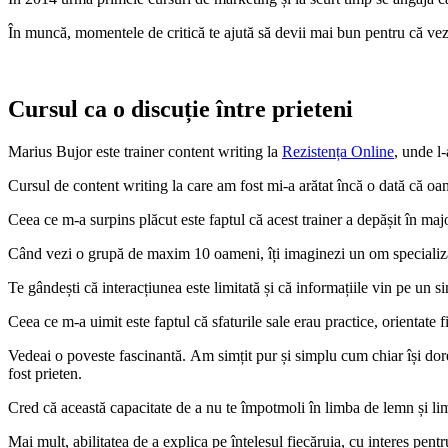
În muncă, momentele de critică te ajută să devii mai bun pentru că vezi
Cursul ca o discuție între prieteni
Marius Bujor este trainer content writing la
Rezistența Online
, unde l
Cursul de content writing la care am fost mi-a arătat încă o dată că oa
Ceea ce m-a surpins plăcut este faptul că acest trainer a depășit în majo
Când vezi o grupă de maxim 10 oameni, îți imaginezi un om specializat
Te gândești că interacțiunea este limitată și că informațiile vin pe un sin
Ceea ce m-a uimit este faptul că sfaturile sale erau practice, orientate 
Vedeai o poveste fascinantă. Am simțit pur și simplu cum chiar își dore
fost prieten.
Cred că această capacitate de a nu te împotmoli în limba de lemn și limi
Mai mult, abilitatea de a explica pe înțelesul fiecăruia, cu interes pentr