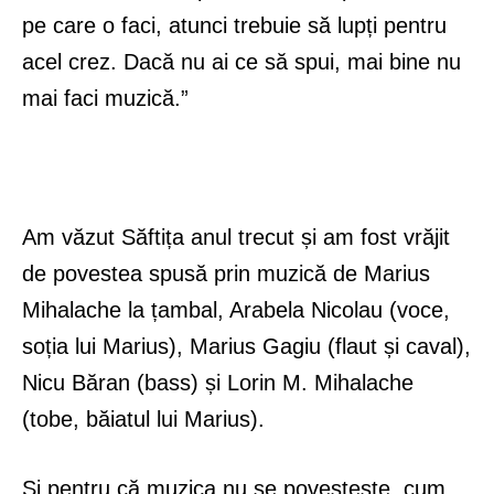
pe care o faci, atunci trebuie să lupți pentru
acel crez. Dacă nu ai ce să spui, mai bine nu
mai faci muzică.”
Am văzut Săftița anul trecut și am fost vrăjit
de povestea spusă prin muzică de Marius
Mihalache la țambal, Arabela Nicolau (voce,
soția lui Marius), Marius Gagiu (flaut și caval),
Nicu Băran (bass) și Lorin M. Mihalache
(tobe, băiatul lui Marius).
Și pentru că muzica nu se povestește, cum