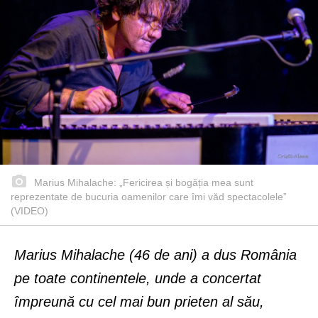
Marius Mihalache: „Fericirea și bogăția mea sunt
reprezentate de bucuria oamenilor care îmi văd spectacolele”
(VIDEO)
Marius Mihalache (46 de ani) a dus România
pe toate continentele, unde a concertat
împreună cu cel mai bun prieten al său,