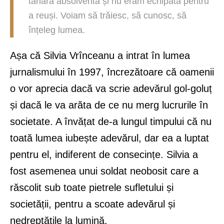
tânără absolventă și nu eram echipată pentru
a reuși. Voiam să trăiesc, să cunosc, să
înțeleg lumea.
Așa că Silvia Vrînceanu a intrat în lumea
jurnalismului în 1997, încrezătoare că oamenii
o vor aprecia dacă va scrie adevărul gol-goluț
și dacă le va arăta de ce nu merg lucrurile în
societate. A învățat de-a lungul timpului că nu
toată lumea iubește adevărul, dar ea a luptat
pentru el, indiferent de consecințe. Silvia a
fost asemenea unui soldat neobosit care a
răscolit sub toate pietrele sufletului și
societății, pentru a scoate adevărul și
nedreptățile la lumină.