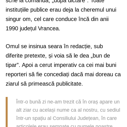
scrie la comandă, „după dictare”. Toate
instituțiile publice erau deja la cheremul unui
singur om, cel care conduce încă din anii
1990 județul Vrancea.
Omul se insinua seara în redacție, sub
diferite pretexte, și voia să le dea „bun de
tipar”. Apoi a cerut imperativ ca cei mai buni
reporteri să fie concediați dacă mai doreau ca
ziarul să primească publicitate.
Într-o bună zi ne-am trezit că în oraș apare un
alt ziar cu același nume ca al nostru, cu sediul
într-un spațiu al Consiliului Județean, în care
articolele erau semnate cu numele noastre