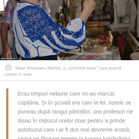
Silvia Vrînceanu Nichita, o „schimbă lume” care poartă
cartea în sate
Erau timpuri nebune care mi-au marcat
copilăria. Și în școală era cam la fel, notele se
puneau după rangul părinților, unii profesori ne
lăsau în mijlocul orelor doar pentru a prinde
autobuzul care i-ar fi dus mai devreme acasă,
seara ne făceam temele la lumina lumânărilor,