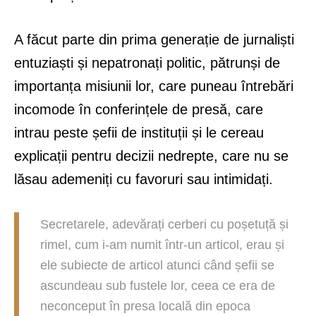
A făcut parte din prima generație de jurnaliști
entuziaști și nepatronați politic, pătrunși de
importanța misiunii lor, care puneau întrebări
incomode în conferințele de presă, care
intrau peste șefii de instituții și le cereau
explicații pentru decizii nedrepte, care nu se
lăsau ademeniți cu favoruri sau intimidați.
Secretarele, adevărați cerberi cu poșetuță și
rimel, cum i-am numit într-un articol, erau și
ele subiecte de articol atunci când șefii se
ascundeau sub fustele lor, ceea ce era de
neconceput în presa locală din epoca