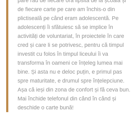
pare rău de fiecare oră lipsită de la școală și
de fiecare carte pe care am închis-o din
plictiseală pe când eram adolescentă. Pe
adolescenți îi sfătuiesc să se implice în
activități de voluntariat, în proiectele în care
cred și care li se potrivesc, pentru că timpul
investit cu folos în timpul liceului îi va
transforma în oameni ce înțeleg lumea mai
bine. Și asta nu e deloc puțin, e primul pas
spre maturitate, e drumul spre înțelepciune.
Așa că ieși din zona de confort și fă ceva bun.
Mai închide telefonul din când în când și
deschide o carte bună!