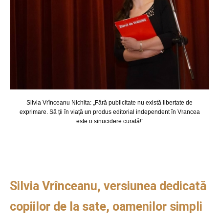
Silvia Vrînceanu Nichita: „Fără publicitate nu există libertate de
exprimare. Să ții în viață un produs editorial independent în Vrancea
este o sinucidere curată!”
Silvia Vrînceanu, versiunea dedicată
copiilor de la sate, oamenilor simpli