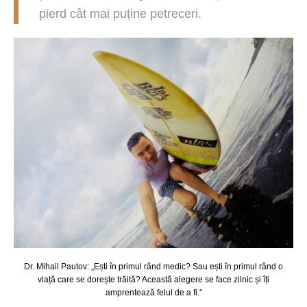
pierd cât mai puține petreceri.
Dr. Mihail Pautov: „Ești în primul rând medic? Sau ești în primul rând o
viață care se dorește trăită? Această alegere se face zilnic și îți
amprentează felul de a fi.”