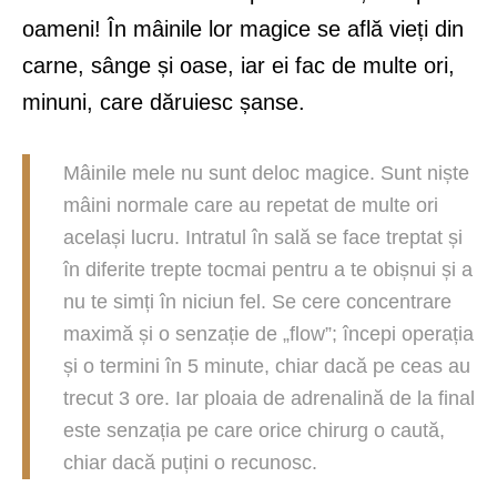
oameni! În mâinile lor magice se află vieți din
carne, sânge și oase, iar ei fac de multe ori,
minuni, care dăruiesc șanse.
Mâinile mele nu sunt deloc magice. Sunt niște
mâini normale care au repetat de multe ori
același lucru. Intratul în sală se face treptat și
în diferite trepte tocmai pentru a te obișnui și a
nu te simți în niciun fel. Se cere concentrare
maximă și o senzație de „flow”; începi operația
și o termini în 5 minute, chiar dacă pe ceas au
trecut 3 ore. Iar ploaia de adrenalină de la final
este senzația pe care orice chirurg o caută,
chiar dacă puțini o recunosc.