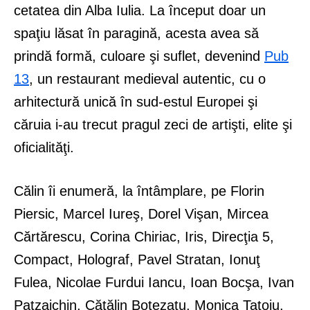
cetatea din Alba Iulia. La început doar un
spaţiu lăsat în paragină, acesta avea să
prindă formă, culoare şi suflet, devenind
Pub
13
, un restaurant medieval autentic, cu o
arhitectură unică în sud-estul Europei şi
căruia i-au trecut pragul zeci de artişti, elite şi
oficialităţi.
Călin îi enumeră, la întâmplare, pe Florin
Piersic, Marcel Iureş, Dorel Vişan, Mircea
Cărtărescu, Corina Chiriac, Iris, Direcţia 5,
Compact, Holograf, Pavel Stratan, Ionuţ
Fulea, Nicolae Furdui Iancu, Ioan Bocşa, Ivan
Patzaichin, Cătălin Botezatu, Monica Tatoiu,