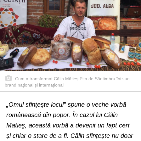
Cum a transformat Călin Mătieș Pita de Sântimbru într-un
brand naţional şi internaţional
„Omul sfinţeşte locul” spune o veche vorbă
românească din popor. În cazul lui Călin
Matieş, această vorbă a devenit un fapt cert
şi chiar o stare de a fi. Călin sfinţeşte nu doar