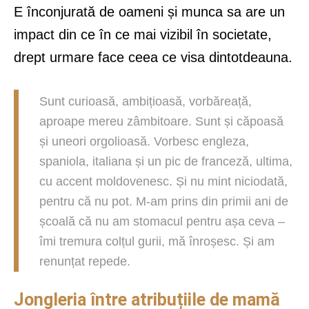
E înconjurată de oameni și munca sa are un
impact din ce în ce mai vizibil în societate,
drept urmare face ceea ce visa dintotdeauna.
Sunt curioasă, ambițioasă, vorbăreață,
aproape mereu zâmbitoare. Sunt și căpoasă
și uneori orgolioasă. Vorbesc engleza,
spaniola, italiana și un pic de franceză, ultima,
cu accent moldovenesc. Și nu mint niciodată,
pentru că nu pot. M-am prins din primii ani de
școală că nu am stomacul pentru așa ceva –
îmi tremura colțul gurii, mă înroșesc. Și am
renunțat repede.
Jongleria între atribuțiile de mamă