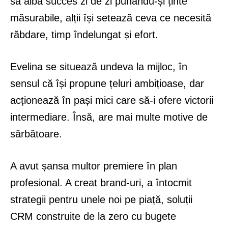
să aibă succes zi de zi punându-și ținte
măsurabile, alții își setează ceva ce necesită
răbdare, timp îndelungat și efort.
Evelina se situează undeva la mijloc, în
sensul că își propune țeluri ambițioase, dar
acționează în pași mici care să-i ofere victorii
intermediare. Însă, are mai multe motive de
sărbătoare.
A avut șansa multor premiere în plan
profesional. A creat brand-uri, a întocmit
strategii pentru unele noi pe piață, soluții
CRM construite de la zero cu bugete