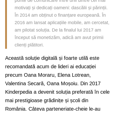
punte de comunicare între unii dintre cei mai
motivați și dedicați oameni: dascălii și părinții.
În 2014 am obținut o finanțare europeană. În
2016 am lansat aplicațiile mobile, am cercetat,
am pilotat soluția. De la finalul lui 2017 am
început să monetizăm, adică am avut primii
clienți plătitori.
Această soluție digitală și foarte utilă este
recomandată acum de lideri ai educației
precum Oana Moraru, Elena Lotrean,
Valentina Secară, Oana Moșoiu. Din 2017
Kinderpedia a devenit soluția preferată în cele
mai prestigioase grădinițe și școli din
România. Câteva parteneriate-cheie le-au