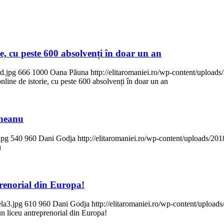
e, cu peste 600 absolvenți în doar un an
rd.jpg
666
1000
Oana Păuna
http://elitaromaniei.ro/wp-content/uploa
line de istorie, cu peste 600 absolvenți în doar un an
ineanu
jpg
540
960
Dani Godja
http://elitaromaniei.ro/wp-content/uploads/2
u
renorial din Europa!
la3.jpg
610
960
Dani Godja
http://elitaromaniei.ro/wp-content/uplo
n liceu antreprenorial din Europa!