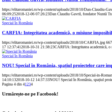
https://elitaromaniei.ro/wp-content/uploads/2018/10/Dan-Claudiu-Gav
06:09:25
2018-12-06 07:26:23
Dan Claudiu Gavril, fondator Nuntă Trad
Special în România
CARFIA: Integritatea academică, o misiune imposibi
https://elitaromaniei.ro/wp-content/uploads/2018/10/CARFIA.jpg
667
17 12:37:41
2018-10-31 21:38:23
CARFIA: Integritatea academică, o 
Special în România
NOU! Special în România, spațiul proiectelor care im
https://elitaromaniei.ro/wp-content/uploads/2018/10/Special-in-Roman
14:10:13
2018-10-12 14:37:33
NOU! Special în România, spațiul proie
Pagina 4 din 4
1
2
3
4
Urmărește-ne pe Facebook!