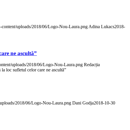
/wp-content/uploads/2018/06/Logo-Nou-Laura.png
Adina Lukacs
2018-
care ne ascultă”
-content/uploads/2018/06/Logo-Nou-Laura.png
Redacția
 loc sufletul celor care ne ascultă”
nt/uploads/2018/06/Logo-Nou-Laura.png
Dani Godja
2018-10-30