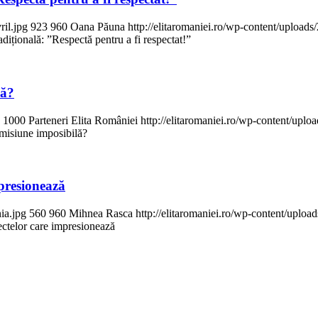
ril.jpg
923
960
Oana Păuna
http://elitaromaniei.ro/wp-content/uploa
ițională: ”Respectă pentru a fi respectat!”
lă?
1000
Parteneri Elita României
http://elitaromaniei.ro/wp-content/up
misiune imposibilă?
presionează
ia.jpg
560
960
Mihnea Rasca
http://elitaromaniei.ro/wp-content/upl
ctelor care impresionează