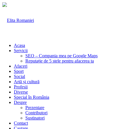
Acasa
Servicii
SEO – Compania mea pe Google Maps
Reputație de 5 stele pentru afacerea ta
Afaceri
Sport
Social
Artă și cultură
Profesii
Diverse
Special în România
Despre
Prezentare
Contributori
Sustinatori
Contact
Cautare