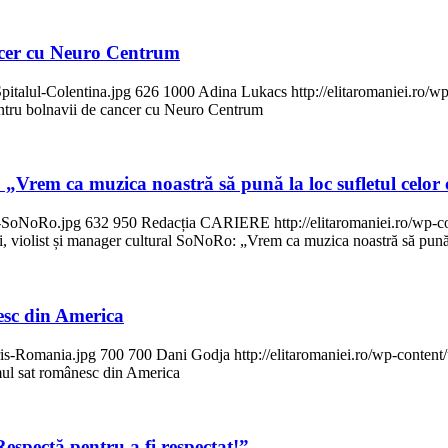
ancer cu Neuro Centrum
pitalul-Colentina.jpg
626
1000
Adina Lukacs
http://elitaromaniei.ro
entru bolnavii de cancer cu Neuro Centrum
„Vrem ca muzica noastră să pună la loc sufletul celor 
ci-SoNoRo.jpg
632
950
Redacția CARIERE
http://elitaromaniei.ro/wp
 violist și manager cultural SoNoRo: „Vrem ca muzica noastră să pună la
esc din America
ris-Romania.jpg
700
700
Dani Godja
http://elitaromaniei.ro/wp-conte
imul sat românesc din America
spectă pentru a fi respectat!”