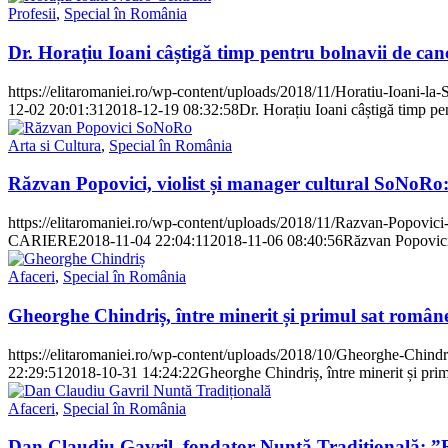
Profesii
,
Special în România
Dr. Horațiu Ioani câștigă timp pentru bolnavii de c
https://elitaromaniei.ro/wp-content/uploads/2018/11/Horatiu-Ioani-la-S
12-02 20:01:31
2018-12-19 08:32:58
Dr. Horațiu Ioani câștigă timp p
Arta si Cultura
,
Special în România
Răzvan Popovici, violist și manager cultural SoNoRo: 
https://elitaromaniei.ro/wp-content/uploads/2018/11/Razvan-Popovi
CARIERE
2018-11-04 22:04:11
2018-11-06 08:40:56
Răzvan Popovici,
Afaceri
,
Special în România
Gheorghe Chindriș, între minerit și primul sat român
https://elitaromaniei.ro/wp-content/uploads/2018/10/Gheorghe-Chind
22:29:51
2018-10-31 14:24:22
Gheorghe Chindriș, între minerit și pr
Afaceri
,
Special în România
Dan Claudiu Gavril, fondator Nuntă Tradițională: ”Re