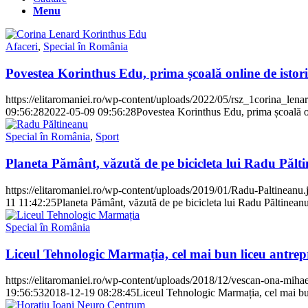
Menu
Afaceri
,
Special în România
Povestea Korinthus Edu, prima școală online de istori
https://elitaromaniei.ro/wp-content/uploads/2022/05/rsz_1corina_lena
09:56:28
2022-05-09 09:56:28
Povestea Korinthus Edu, prima școală on
Special în România
,
Sport
Planeta Pământ, văzută de pe bicicleta lui Radu Pălt
https://elitaromaniei.ro/wp-content/uploads/2019/01/Radu-Paltineanu.
11 11:42:25
Planeta Pământ, văzută de pe bicicleta lui Radu Păltinean
Special în România
Liceul Tehnologic Marmația, cel mai bun liceu antrep
https://elitaromaniei.ro/wp-content/uploads/2018/12/vescan-ona-mihae
19:56:53
2018-12-19 08:28:45
Liceul Tehnologic Marmația, cel mai bu