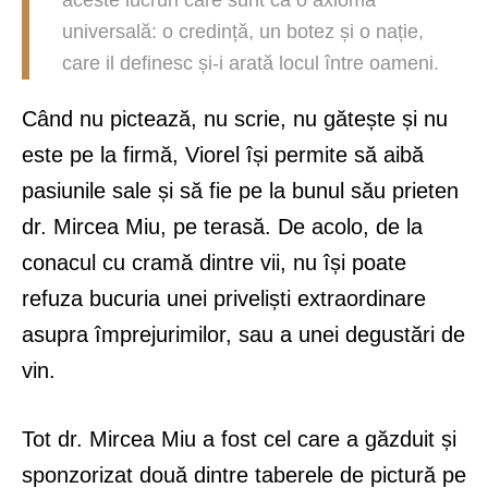
aceste lucruri care sunt ca o axiomă
universală: o credință, un botez și o nație,
care il definesc și-i arată locul între oameni.
Când nu pictează, nu scrie, nu gătește și nu
este pe la firmă, Viorel își permite să aibă
pasiunile sale și să fie pe la bunul său prieten
dr. Mircea Miu, pe terasă. De acolo, de la
conacul cu cramă dintre vii, nu își poate
refuza bucuria unei priveliști extraordinare
asupra împrejurimilor, sau a unei degustări de
vin.
Tot dr. Mircea Miu a fost cel care a găzduit și
sponzorizat două dintre taberele de pictură pe