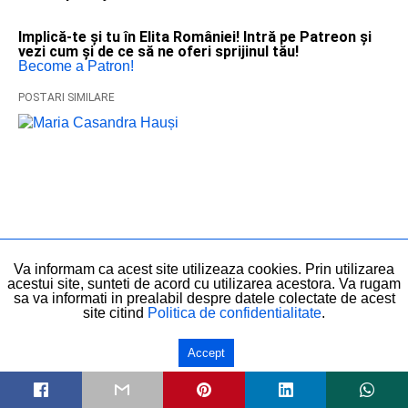
Implică-te și tu în Elita României! Intră pe Patreon și
vezi cum și de ce să ne oferi sprijinul tău!
Become a Patron!
POSTARI SIMILARE
Va informam ca acest site utilizeaza cookies. Prin utilizarea
acestui site, sunteti de acord cu utilizarea acestora. Va rugam
sa va informati in prealabil despre datele colectate de acest
site citind
Politica de confidentialitate
.
Accept
Maria Casandra Hauși, vocea de elită a
doinei românești