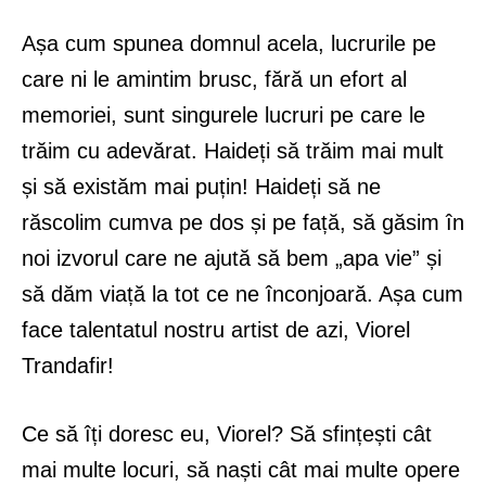
Așa cum spunea domnul acela, lucrurile pe
care ni le amintim brusc, fără un efort al
memoriei, sunt singurele lucruri pe care le
trăim cu adevărat. Haideți să trăim mai mult
și să existăm mai puțin! Haideți să ne
răscolim cumva pe dos și pe față, să găsim în
noi izvorul care ne ajută să bem „apa vie” și
să dăm viață la tot ce ne înconjoară. Așa cum
face talentatul nostru artist de azi, Viorel
Trandafir!
Ce să îți doresc eu, Viorel? Să sfințești cât
mai multe locuri, să naști cât mai multe opere