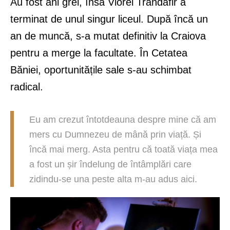
Au fost ani grei, însă Viorel Trandafir a
terminat de unul singur liceul. După încă un
an de muncă, s-a mutat definitiv la Craiova
pentru a merge la facultate. În Cetatea
Băniei, oportunitățile sale s-au schimbat
radical.
Eu am crezut întotdeauna despre mine că am
mers cu Dumnezeu de mână prin viață. Și
încă mai merg. Asta pentru că toată viața mea
a fost un șir îndelung de întâmplări care
zidindu-se una peste alta m-au adus aici.