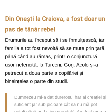
Din Onești la Craiova, a fost doar un
pas de tânăr rebel
Drumurile au început să i se înmulțească, iar
familia a tot fost nevoită să se mute prin țară,
până când au rămas, printr-o conjunctură
ușor nefericită, la Turceni, Gorj. Acolo și-a
petrecut a doua parte a copilăriei și
bineințeles o parte din studii.
Dumnezeu mi-a dat durerosul har al creației și
suficient jar sub picioare cât să nu mă pot
potoli până nu-l sting vreodată. Am fost mereu