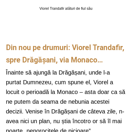
Viorel Trandafir alături de fiul său
Din nou pe drumuri: Viorel Trandafir,
spre Drăgășani, via Monaco…
Înainte să ajungă la Drăgășani, unde l-a
purtat Dumnezeu, cum spune el, Viorel a
locuit o perioadă la Monaco – asta doar ca să
ne putem da seama de nebunia acestei
decizii. Venise în Drăgășani de câteva zile, n-
avea nici un plan, nu știa încotro or să îl mai
poarte „nenorocitele de picioare”.