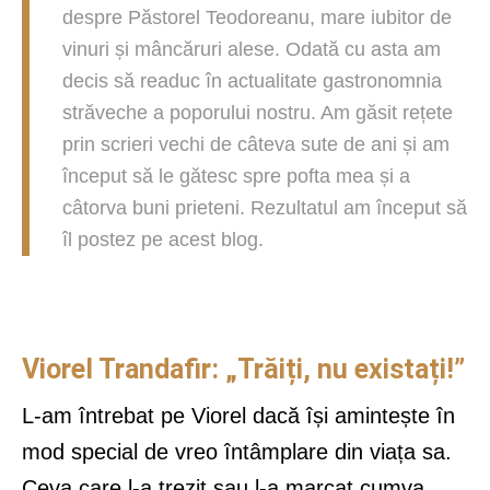
despre Păstorel Teodoreanu, mare iubitor de
vinuri și mâncăruri alese. Odată cu asta am
decis să readuc în actualitate gastronomnia
străveche a poporului nostru. Am găsit rețete
prin scrieri vechi de câteva sute de ani și am
început să le gătesc spre pofta mea și a
câtorva buni prieteni. Rezultatul am început să
îl postez pe acest blog.
Viorel Trandafir: „Trăiți, nu existați!”
L-am întrebat pe Viorel dacă își amintește în
mod special de vreo întâmplare din viața sa.
Ceva care l-a trezit sau l-a marcat cumva.