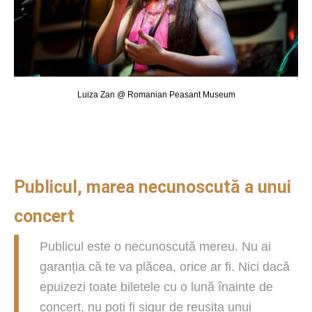
Luiza Zan @ Romanian Peasant Museum
Publicul, marea necunoscută a unui
concert
Publicul este o necunoscută mereu. Nu ai
garanția că te va plăcea, orice ar fi. Nici dacă
epuizezi toate biletele cu o lună înainte de
concert, nu poți fi sigur de reușita unui