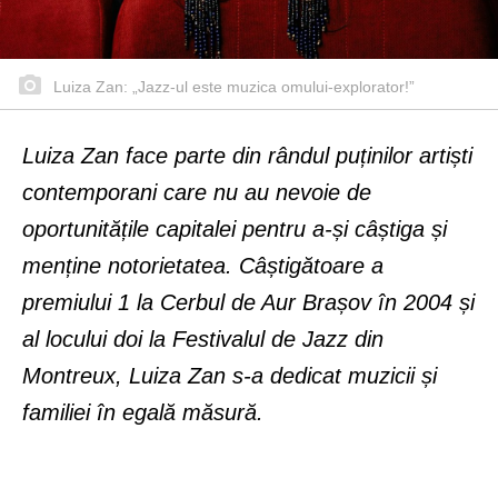
Luiza Zan: „Jazz-ul este muzica omului-explorator!”
Luiza Zan face parte din rândul puținilor artiști
contemporani care nu au nevoie de
oportunitățile capitalei pentru a-și câștiga și
menține notorietatea. Câștigătoare a
premiului 1 la Cerbul de Aur Brașov în 2004 și
al locului doi la Festivalul de Jazz din
Montreux, Luiza Zan s-a dedicat muzicii și
familiei în egală măsură.