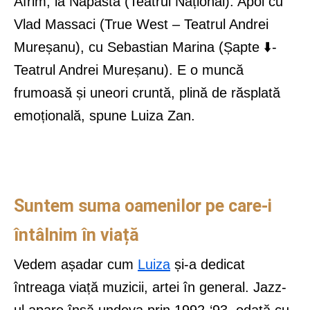
Afrim, la Năpasta (Teatrul Național). Apoi cu
Vlad Massaci (True West – Teatrul Andrei
Mureșanu), cu Sebastian Marina (Șapte ⬇️-
Teatrul Andrei Mureșanu). E o muncă
frumoasă și uneori cruntă, plină de răsplată
emoțională, spune Luiza Zan.
Suntem suma oamenilor pe care-i
întâlnim în viață
Vedem așadar cum
Luiza
și-a dedicat
întreaga viață muzicii, artei în general. Jazz-
ul apare însă undeva prin 1992-‘93, odată cu