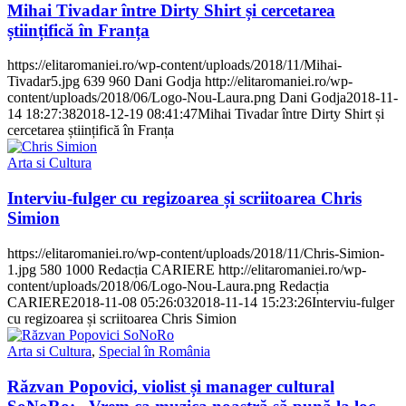
Mihai Tivadar între Dirty Shirt și cercetarea
științifică în Franța
https://elitaromaniei.ro/wp-content/uploads/2018/11/Mihai-
Tivadar5.jpg
639
960
Dani Godja
http://elitaromaniei.ro/wp-
content/uploads/2018/06/Logo-Nou-Laura.png
Dani Godja
2018-11-
14 18:27:38
2018-12-19 08:41:47
Mihai Tivadar între Dirty Shirt și
cercetarea științifică în Franța
Arta si Cultura
Interviu-fulger cu regizoarea și scriitoarea Chris
Simion
https://elitaromaniei.ro/wp-content/uploads/2018/11/Chris-Simion-
1.jpg
580
1000
Redacția CARIERE
http://elitaromaniei.ro/wp-
content/uploads/2018/06/Logo-Nou-Laura.png
Redacția
CARIERE
2018-11-08 05:26:03
2018-11-14 15:23:26
Interviu-fulger
cu regizoarea și scriitoarea Chris Simion
Arta si Cultura
,
Special în România
Răzvan Popovici, violist și manager cultural