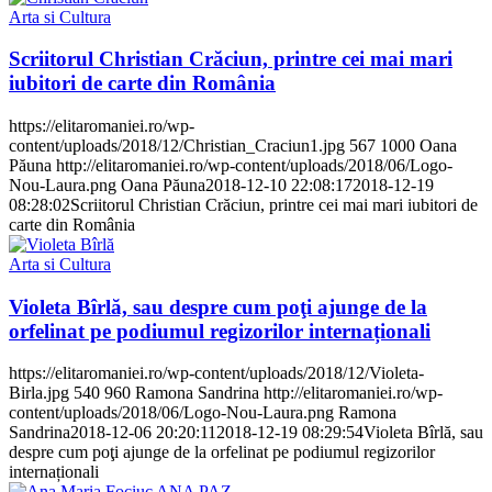
Arta si Cultura
Scriitorul Christian Crăciun, printre cei mai mari
iubitori de carte din România
https://elitaromaniei.ro/wp-
content/uploads/2018/12/Christian_Craciun1.jpg
567
1000
Oana
Păuna
http://elitaromaniei.ro/wp-content/uploads/2018/06/Logo-
Nou-Laura.png
Oana Păuna
2018-12-10 22:08:17
2018-12-19
08:28:02
Scriitorul Christian Crăciun, printre cei mai mari iubitori de
carte din România
Arta si Cultura
Violeta Bîrlă, sau despre cum poţi ajunge de la
orfelinat pe podiumul regizorilor internaționali
https://elitaromaniei.ro/wp-content/uploads/2018/12/Violeta-
Birla.jpg
540
960
Ramona Sandrina
http://elitaromaniei.ro/wp-
content/uploads/2018/06/Logo-Nou-Laura.png
Ramona
Sandrina
2018-12-06 20:20:11
2018-12-19 08:29:54
Violeta Bîrlă, sau
despre cum poţi ajunge de la orfelinat pe podiumul regizorilor
internaționali