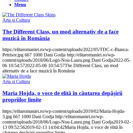
Menu
Arta si Cultura
The Different Class, un mod alternativ de a face
muzică în România
https://elitaromaniei.ro/wp-content/uploads/2022/05/TDC-c-Bianca-
Petrisor.jpg
667
1000
Dani Godja
http://elitaromaniei.ro/wp-
content/uploads/2018/06/Logo-Nou-Laura.png
Dani Godja
2022-05-
06 10:54:57
2022-05-06 10:54:57
The Different Class, un mod
alternativ de a face muzică în România
Arta si Cultura
Maria Hojda, o voce de elită în căutarea depășirii
propriilor limite
https://elitaromaniei.ro/wp-content/uploads/2019/02/Maria-Hojda-
3.jpg
667
1000
Dani Godja
http://elitaromaniei.ro/wp-
content/uploads/2018/06/Logo-Nou-Laura.png
Dani Godja
2019-02-
13 09:52:56
2019-02-13 14:04:42
Maria Hojda, o voce de elită în
căutarea depășirii propriilor limite