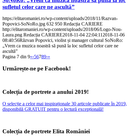
SoNoRo: „Vrem ca muzica noastră să pună la loc
sufletul celor care ne ascultă”
https://elitaromaniei.ro/wp-content/uploads/2018/11/Razvan-
Popovici-SoNoRo.jpg
632
950
Redacția CARIERE
http://elitaromaniei.ro/wp-content/uploads/2018/06/Logo-Nou-
Laura.png
Redacția CARIERE
2018-11-04 22:04:11
2018-11-06
08:40:56
Răzvan Popovici, violist și manager cultural SoNoRo:
„Vrem ca muzica noastră să pună la loc sufletul celor care ne
ascultă”
Pagina 7 din 9
«
‹
5
6
7
8
9
›
»
Urmărește-ne pe Facebook!
Colecția de portrete a anului 2019!
O selecție a celor mai inspiraționale 30 articole publicate în 2019,
disponibilă GRATUIT pentru o lectură excepțională!
Colecția de portrete Elita României