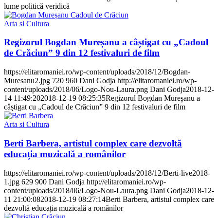
lume politică veridică
Arta si Cultura
Regizorul Bogdan Mureșanu a câștigat cu „Cadoul
de Crăciun” 9 din 12 festivaluri de film
https://elitaromaniei.ro/wp-content/uploads/2018/12/Bogdan-
Muresanu2.jpg
720
960
Dani Godja
http://elitaromaniei.ro/wp-
content/uploads/2018/06/Logo-Nou-Laura.png
Dani Godja
2018-12-
14 11:49:20
2018-12-19 08:25:35
Regizorul Bogdan Mureșanu a
câștigat cu „Cadoul de Crăciun” 9 din 12 festivaluri de film
Arta si Cultura
Berti Barbera, artistul complex care dezvoltă
educația muzicală a românilor
https://elitaromaniei.ro/wp-content/uploads/2018/12/Berti-live2018-
1.jpg
629
900
Dani Godja
http://elitaromaniei.ro/wp-
content/uploads/2018/06/Logo-Nou-Laura.png
Dani Godja
2018-12-
11 21:00:08
2018-12-19 08:27:14
Berti Barbera, artistul complex care
dezvoltă educația muzicală a românilor