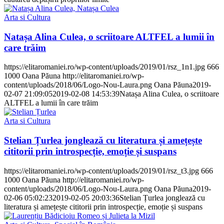
Arta si Cultura
Natașa Alina Culea, o scriitoare ALTFEL a lumii în
care trăim
https://elitaromaniei.ro/wp-content/uploads/2019/01/rsz_1n1.jpg
666
1000
Oana Păuna
http://elitaromaniei.ro/wp-
content/uploads/2018/06/Logo-Nou-Laura.png
Oana Păuna
2019-
02-07 21:09:05
2019-02-08 14:53:39
Natașa Alina Culea, o scriitoare
ALTFEL a lumii în care trăim
Arta si Cultura
Stelian Țurlea jonglează cu literatura și amețește
cititorii prin introspecție, emoție și suspans
https://elitaromaniei.ro/wp-content/uploads/2019/01/rsz_t3.jpg
666
1000
Oana Păuna
http://elitaromaniei.ro/wp-
content/uploads/2018/06/Logo-Nou-Laura.png
Oana Păuna
2019-
02-06 05:02:23
2019-02-05 20:03:36
Stelian Țurlea jonglează cu
literatura și amețește cititorii prin introspecție, emoție și suspans