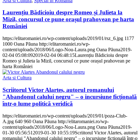
Arta si Cultura
,
Special în România
Laurențiu Bădicioiu despre Romeo și Julieta la
Mizil, concursul ce pune orașul prahovean pe harta
României
https://elitaromaniei.ro/wp-content/uploads/2019/01/rsz_6.jpg
1177
1000
Oana Păuna
http://elitaromaniei.ro/wp-
content/uploads/2018/06/Logo-Nou-Laura.png
Oana Păuna
2019-
02-04 05:08:09
2019-02-04 06:48:15
Laurențiu Bădicioiu despre
Romeo și Julieta la Mizil, concursul ce pune orașul prahovean pe
harta României
Arta si Cultura
Scriitorul Victor Alartes, autorul romanului
"Abandonul calului negru" – o incursiune ficțională
într-o lume politică veridică
https://elitaromaniei.ro/wp-content/uploads/2019/01/poza-Club-
A.jpg
640
960
Oana Păuna
http://elitaromaniei.ro/wp-
content/uploads/2018/06/Logo-Nou-Laura.png
Oana Păuna
2019-
01-30 05:56:51
2019-01-30 10:55:19
Scriitorul Victor Alartes, autorul
romanului "Abandonul calului negru" – o incursiune ficțională într-o