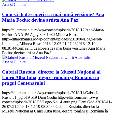
Arta si Cultura
Cum să îți descoperi cea mai bună versiune? Ana
Maria Fociuc devine artista Ana Paz!
https://elitaromaniei.ro/wp-content/uploads/2018/12/Ana-Maria-
Fociuc-ANA-PAZ.jpg
863
1080
Mihnea Rasca
http://elitaromaniei.ro/wp-content/uploads/2018/06/Logo-Nou-
Laura.png
Mihnea Rasca
2018-12-05 21:27:28
2018-12-19
08:30:44
Cum să îți descoperi cea mai bună versiune? Ana Maria
Fociuc devine artista Ana Paz!
Arta si Cultura
Gabriel Rustoiu, director la Muzeul Național al
Unirii Alba Iulia, despre români și România în
pragul Centenarului
https://elitaromaniei.ro/wp-content/uploads/2018/11/Gabriel-
Rustoiu1.jpg
519
519
Dani Godja
http://elitaromaniei.ro/wp-
content/uploads/2018/06/Logo-Nou-Laura.png
Dani Godja
2018-11-
26 07:51:55
2018-12-19 08:35:06
Gabriel Rustoiu, director la
Muzeul Național al Unirii Alba Iulia, despre români și România în