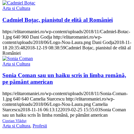
Arta si Cultura
Cadmiel Boțac, pianistul de elită al României
https://elitaromaniei.ro/wp-content/uploads/2018/11/Cadmiel-Botac-
1.jpg
640
960
Dani Godja
http://elitaromaniei.ro/wp-
content/uploads/2018/06/Logo-Nou-Laura.png
Dani Godja
2018-11-
18 20:35:48
2018-12-19 08:38:59
Cadmiel Boțac, pianistul de elită al
României
Arta si Cultura
Sonia Coman sau un haiku scris în limba română,
pe pământ american
https://elitaromaniei.ro/wp-content/uploads/2018/11/Sonia-Coman-
1.jpg
640
640
Camelia Starcescu
http://elitaromaniei.ro/wp-
content/uploads/2018/06/Logo-Nou-Laura.png
Camelia
Starcescu
2018-11-16 06:13:12
2019-02-25 15:55:03
Sonia Coman
sau un haiku scris în limba română, pe pământ american
Ciprian Vlăduț
Arta si Cultura
,
Profesii