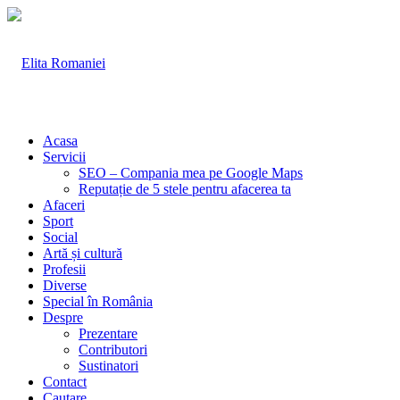
Acasa
Servicii
SEO – Compania mea pe Google Maps
Reputație de 5 stele pentru afacerea ta
Afaceri
Sport
Social
Artă și cultură
Profesii
Diverse
Special în România
Despre
Prezentare
Contributori
Sustinatori
Contact
Cautare