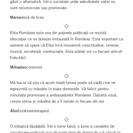
găsit o alternativă, într-o societate unde adevăratele valori nu
sunt recunoscute sau promovate.
Maria
elevă de liceu
Elita României este una din puținele publicații ce rezistă
idiocrației ce se dorește instaurată în România. Este important ca
oamenii să spere că Elita încă înseamnă corectitudine, omenie,
muncă, excelență, meritocrație. Asta arătați voi cu fiecare articol!
Felicitări!
Mihaela
economist
Mă bucur să știu că acum toată lumea poate să vadă cine ne
reprezintă cu mândrie în toate domeniile. Vă felicit pentru
minunata promovare a ambasadorilor României. Datorită vouă,
crește stima și mândria de a fi român în fiecare din noi.
Alin
fiziokinetoterapeut
O inițiativă lăudabilă. Într-o lume falsă, o lume a canalelor de
socializare unde toți pun de toate doar de dragul de a fi văzuți în