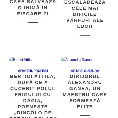
CARE SALVEAZĂ
ESCALADEAZĂ
O INIMĂ ÎN
CELE MAI
FIECARE ZI
DIFICILE
VÂRFURI ALE
LUMII
AFACERI
,
PROFESII
ARTA SI CULTURA
BERTICI ATTILA,
DIRIJORUL
DUPĂ CE A
ALEXANDRU
CUCERIT POLUL
GANEA, UN
FRIGULUI CU
MAESTRU CARE
DACIA,
FORMEAZĂ
PORNEȘTE
ELITE
„DINCOLO DE