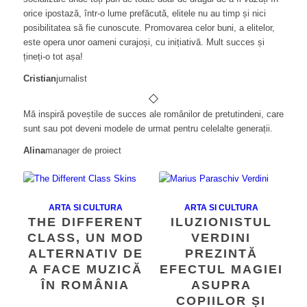
orice ipostază, într-o lume prefăcută, elitele nu au timp și nici
posibilitatea să fie cunoscute. Promovarea celor buni, a elitelor,
este opera unor oameni curajoși, cu inițiativă. Mult succes și
țineți-o tot așa!
Cristian
jurnalist
Mă inspiră poveștile de succes ale românilor de pretutindeni, care
sunt sau pot deveni modele de urmat pentru celelalte generații.
Alina
manager de proiect
ARTA SI CULTURA
ARTA SI CULTURA
THE DIFFERENT
ILUZIONISTUL
CLASS, UN MOD
VERDINI
ALTERNATIV DE
PREZINTĂ
A FACE MUZICĂ
EFECTUL MAGIEI
ÎN ROMÂNIA
ASUPRA
COPIILOR ȘI