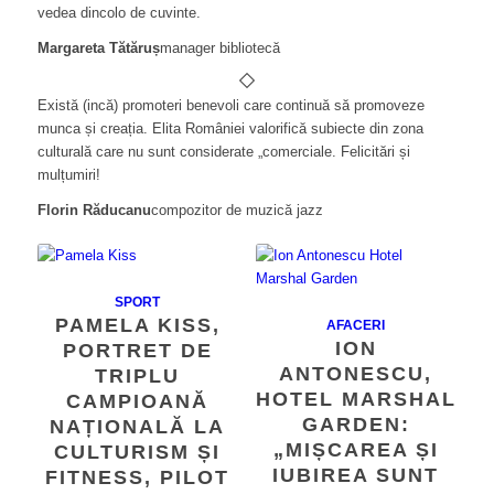
vedea dincolo de cuvinte.
Margareta Tătăruș
manager bibliotecă
Există (incă) promoteri benevoli care continuă să promoveze
munca și creația. Elita României valorifică subiecte din zona
culturală care nu sunt considerate „comerciale. Felicitări și
mulțumiri!
Florin Răducanu
compozitor de muzică jazz
SPORT
PAMELA KISS,
AFACERI
ION
PORTRET DE
ANTONESCU,
TRIPLU
HOTEL MARSHAL
CAMPIOANĂ
GARDEN:
NAȚIONALĂ LA
„MIȘCAREA ȘI
CULTURISM ȘI
IUBIREA SUNT
FITNESS, PILOT