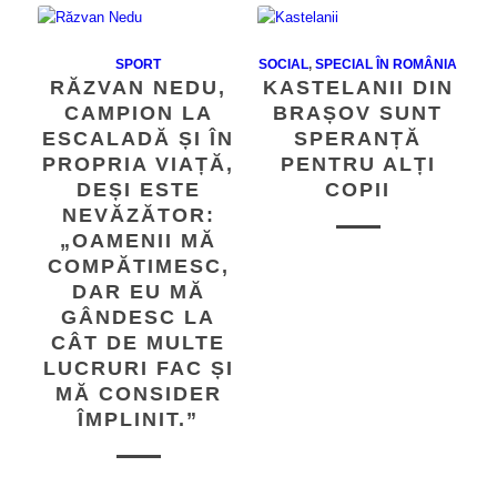
SPORT
SOCIAL
,
SPECIAL ÎN ROMÂNIA
RĂZVAN NEDU,
KASTELANII DIN
CAMPION LA
BRAȘOV SUNT
ESCALADĂ ȘI ÎN
SPERANȚĂ
PROPRIA VIAȚĂ,
PENTRU ALȚI
DEȘI ESTE
COPII
NEVĂZĂTOR:
„OAMENII MĂ
COMPĂTIMESC,
DAR EU MĂ
GÂNDESC LA
CÂT DE MULTE
LUCRURI FAC ȘI
MĂ CONSIDER
ÎMPLINIT.”