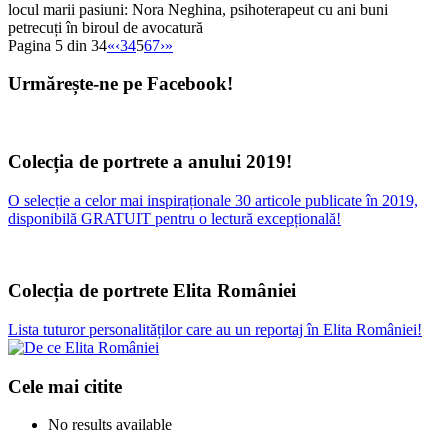
locul marii pasiuni: Nora Neghina, psihoterapeut cu ani buni
petrecuți în biroul de avocatură
Pagina 5 din 34
«
‹
3
4
5
6
7
›
»
Urmărește-ne pe Facebook!
Colecția de portrete a anului 2019!
O selecție a celor mai inspiraționale 30 articole publicate în 2019,
disponibilă GRATUIT pentru o lectură excepțională!
Colecția de portrete Elita României
Lista tuturor personalităților care au un reportaj în Elita României!
Cele mai citite
No results available