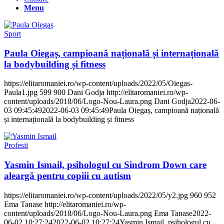
Menu
Sport
Paula Oiegaș, campioană națională și internațională
la bodybuilding și fitness
https://elitaromaniei.ro/wp-content/uploads/2022/05/Oiegas-
Paula1.jpg
599
900
Dani Godja
http://elitaromaniei.ro/wp-
content/uploads/2018/06/Logo-Nou-Laura.png
Dani Godja
2022-06-
03 09:45:49
2022-06-03 09:45:49
Paula Oiegaș, campioană națională
și internațională la bodybuilding și fitness
Profesii
Yasmin Ismail, psihologul cu Sindrom Down care
aleargă pentru copiii cu autism
https://elitaromaniei.ro/wp-content/uploads/2022/05/y2.jpg
960
952
Ema Tanase
http://elitaromaniei.ro/wp-
content/uploads/2018/06/Logo-Nou-Laura.png
Ema Tanase
2022-
06-02 10:27:24
2022-06-02 10:27:24
Yasmin Ismail, psihologul cu