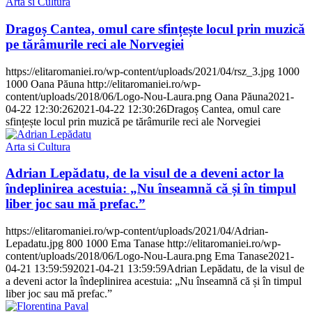
Arta si Cultura
Dragoș Cantea, omul care sfințește locul prin muzică
pe tărâmurile reci ale Norvegiei
https://elitaromaniei.ro/wp-content/uploads/2021/04/rsz_3.jpg
1000
1000
Oana Păuna
http://elitaromaniei.ro/wp-
content/uploads/2018/06/Logo-Nou-Laura.png
Oana Păuna
2021-
04-22 12:30:26
2021-04-22 12:30:26
Dragoș Cantea, omul care
sfințește locul prin muzică pe tărâmurile reci ale Norvegiei
Arta si Cultura
Adrian Lepădatu, de la visul de a deveni actor la
îndeplinirea acestuia: „Nu înseamnă că și în timpul
liber joc sau mă prefac.”
https://elitaromaniei.ro/wp-content/uploads/2021/04/Adrian-
Lepadatu.jpg
800
1000
Ema Tanase
http://elitaromaniei.ro/wp-
content/uploads/2018/06/Logo-Nou-Laura.png
Ema Tanase
2021-
04-21 13:59:59
2021-04-21 13:59:59
Adrian Lepădatu, de la visul de
a deveni actor la îndeplinirea acestuia: „Nu înseamnă că și în timpul
liber joc sau mă prefac.”