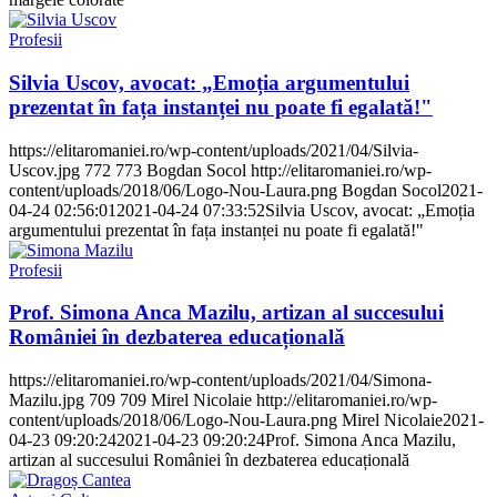
Profesii
Silvia Uscov, avocat: „Emoția argumentului
prezentat în fața instanței nu poate fi egalată!"
https://elitaromaniei.ro/wp-content/uploads/2021/04/Silvia-
Uscov.jpg
772
773
Bogdan Socol
http://elitaromaniei.ro/wp-
content/uploads/2018/06/Logo-Nou-Laura.png
Bogdan Socol
2021-
04-24 02:56:01
2021-04-24 07:33:52
Silvia Uscov, avocat: „Emoția
argumentului prezentat în fața instanței nu poate fi egalată!"
Profesii
Prof. Simona Anca Mazilu, artizan al succesului
României în dezbaterea educațională
https://elitaromaniei.ro/wp-content/uploads/2021/04/Simona-
Mazilu.jpg
709
709
Mirel Nicolaie
http://elitaromaniei.ro/wp-
content/uploads/2018/06/Logo-Nou-Laura.png
Mirel Nicolaie
2021-
04-23 09:20:24
2021-04-23 09:20:24
Prof. Simona Anca Mazilu,
artizan al succesului României în dezbaterea educațională