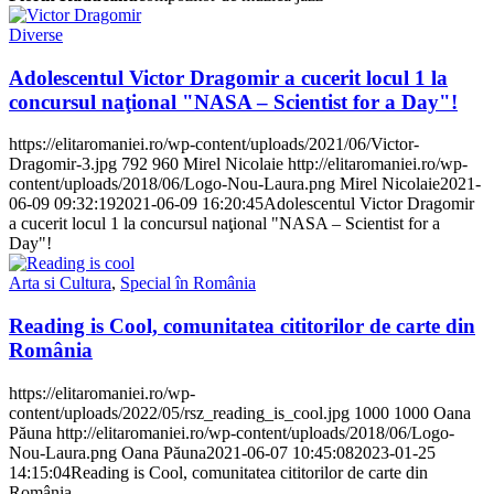
Diverse
Adolescentul Victor Dragomir a cucerit locul 1 la
concursul naţional "NASA – Scientist for a Day"!
https://elitaromaniei.ro/wp-content/uploads/2021/06/Victor-
Dragomir-3.jpg
792
960
Mirel Nicolaie
http://elitaromaniei.ro/wp-
content/uploads/2018/06/Logo-Nou-Laura.png
Mirel Nicolaie
2021-
06-09 09:32:19
2021-06-09 16:20:45
Adolescentul Victor Dragomir
a cucerit locul 1 la concursul naţional "NASA – Scientist for a
Day"!
Arta si Cultura
,
Special în România
Reading is Cool, comunitatea cititorilor de carte din
România
https://elitaromaniei.ro/wp-
content/uploads/2022/05/rsz_reading_is_cool.jpg
1000
1000
Oana
Păuna
http://elitaromaniei.ro/wp-content/uploads/2018/06/Logo-
Nou-Laura.png
Oana Păuna
2021-06-07 10:45:08
2023-01-25
14:15:04
Reading is Cool, comunitatea cititorilor de carte din
România