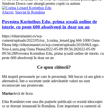
Sindrom Down care aleargă pentru copiii cu autism
Afaceri
,
Special în România
Povestea Korinthus Edu, prima școală online de
istorie, cu peste 600 absolvenți în doar un an
https://elitaromaniei.ro/wp-
content/uploads/2022/05/rsz_1corina_lenard.jpg
666
1000
Oana
Păuna
http://elitaromaniei.ro/wp-content/uploads/2018/06/Logo-
Nou-Laura.png
Oana Păuna
2022-05-09 09:56:28
2022-05-09
09:56:28
Povestea Korinthus Edu, prima școală online de istorie, cu
peste 600 absolvenți în doar un an
Ce spun cititorii?
Mă inspiră persoanele pe care le prezentați. Mă bucur că am găsit o
alternativă, într-o societate unde adevăratele valori nu sunt
recunoscute sau promovate.
Maria
elevă de liceu
Elita României este una din puținele publicații ce rezistă idiocrației
ce se dorește instaurată în România. Este important ca oamenii să