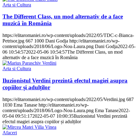
Arta si Cultura
The Different Class, un mod alternativ de a face
muzică în România
https://elitaromaniei.ro/wp-content/uploads/2022/05/TDC-c-Bianca-
Petrisor.jpg
667
1000
Dani Godja
http://elitaromaniei.ro/wp-
content/uploads/2018/06/Logo-Nou-Laura.png
Dani Godja
2022-05-
06 10:54:57
2022-05-06 10:54:57
The Different Class, un mod
alternativ de a face muzică în România
Arta si Cultura
Iluzionistul Verdini prezintă efectul magiei asupra
copiilor și adulților
https://elitaromaniei.ro/wp-content/uploads/2022/05/Verdini.jpg
687
1030
Ema Tanase
http://elitaromaniei.ro/wp-
content/uploads/2018/06/Logo-Nou-Laura.png
Ema Tanase
2022-
05-04 09:51:17
2022-05-07 10:00:35
Iluzionistul Verdini prezintă
efectul magiei asupra copiilor și adulților
Afaceri