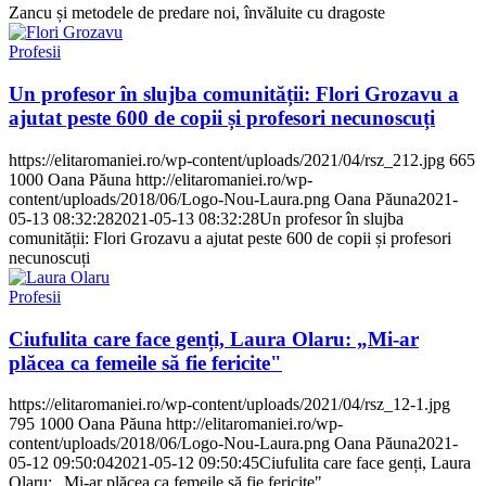
Zancu și metodele de predare noi, învăluite cu dragoste
Profesii
Un profesor în slujba comunității: Flori Grozavu a
ajutat peste 600 de copii și profesori necunoscuți
https://elitaromaniei.ro/wp-content/uploads/2021/04/rsz_212.jpg
665
1000
Oana Păuna
http://elitaromaniei.ro/wp-
content/uploads/2018/06/Logo-Nou-Laura.png
Oana Păuna
2021-
05-13 08:32:28
2021-05-13 08:32:28
Un profesor în slujba
comunității: Flori Grozavu a ajutat peste 600 de copii și profesori
necunoscuți
Profesii
Ciufulita care face genți, Laura Olaru: „Mi-ar
plăcea ca femeile să fie fericite"
https://elitaromaniei.ro/wp-content/uploads/2021/04/rsz_12-1.jpg
795
1000
Oana Păuna
http://elitaromaniei.ro/wp-
content/uploads/2018/06/Logo-Nou-Laura.png
Oana Păuna
2021-
05-12 09:50:04
2021-05-12 09:50:45
Ciufulita care face genți, Laura
Olaru: „Mi-ar plăcea ca femeile să fie fericite"