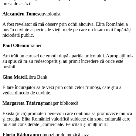
presa de astăzi!
Alexandru Tomescu
violonist
A fost revelator să mă observ prin ochii altcuiva. Elita României a
pus în cuvinte aspecte ale vieții mele pe care nu le-am mai împărtășit
niciodată public.
Paul Olteanu
trainer
Am trăit un carusel de emoții după apariția articolului. Apropiații mi-
au spus că m-au redescoperit și au primit încredere că orice este
posibil.
Gina Matei
Libra Bank
E tare încurajator să te vezi prin ochii celor frumoși, care știu a
vedea dincolo de cuvinte.
Margareta Tătăruș
manager bibliotecă
Există (incă) promoteri benevoli care continuă să promoveze munca
și creația. Elita României valorifică subiecte din zona culturală care
nu sunt considerate „comerciale. Felicitări și mulțumiri!
Florin Răducanu
compozitor de muzică jazz