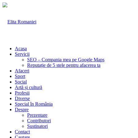
Acasa
Servicii
SEO – Compania mea pe Google Maps
Reputație de 5 stele pentru afacerea ta
Afaceri
Sport
Social
Artă și cultură
Profesii
Diverse
Special în România
Despre
Prezentare
Contributori
Sustinatori
Contact
Cautare