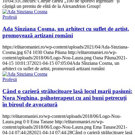
10:04:31
Concurs: Citește cartea „100 de sportivi legendari” și
câștigă un premiu de elită de la Alexandrion Group!
Profesii
Ada Sînziana Cosma, un arhitect cu suflet de artist,
promovează artizani români
https://elitaromaniei.ro/wp-content/uploads/2021/04/Ada-Sinziana-
Cosma.jpg
674
1030
Oana Păuna
http://elitaromaniei.ro/wp-
content/uploads/2018/06/Logo-Nou-Laura.png
Oana Păuna
2021-
04-15 10:01:37
2021-04-15 07:05:04
Ada Sînziana Cosma, un
arhitect cu suflet de artist, promovează artizani români
Profesii
Când o carieră strălucitoare lasă locul marii pasiuni:
Nora Neghina, psihoterapeut cu ani buni petrecuți
în biroul de avocatură
http://elitaromaniei.ro/wp-content/uploads/2018/06/Logo-Nou-
Laura.png
0
0
Ema Tanase
http://elitaromaniei.ro/wp-
content/uploads/2018/06/Logo-Nou-Laura.png
Ema Tanase
2021-
04-14 07:44:28
2021-04-14 07:44:28
Când o carieră strălucitoare lasă