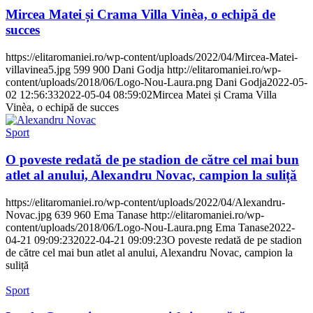
Mircea Matei și Crama Villa Vinèa, o echipă de
succes
https://elitaromaniei.ro/wp-content/uploads/2022/04/Mircea-Matei-
villavinea5.jpg
599
900
Dani Godja
http://elitaromaniei.ro/wp-
content/uploads/2018/06/Logo-Nou-Laura.png
Dani Godja
2022-05-
02 12:56:33
2022-05-04 08:59:02
Mircea Matei și Crama Villa
Vinèa, o echipă de succes
Sport
O poveste redată de pe stadion de către cel mai bun
atlet al anului, Alexandru Novac, campion la suliță
https://elitaromaniei.ro/wp-content/uploads/2022/04/Alexandru-
Novac.jpg
639
960
Ema Tanase
http://elitaromaniei.ro/wp-
content/uploads/2018/06/Logo-Nou-Laura.png
Ema Tanase
2022-
04-21 09:09:23
2022-04-21 09:09:23
O poveste redată de pe stadion
de către cel mai bun atlet al anului, Alexandru Novac, campion la
suliță
Sport