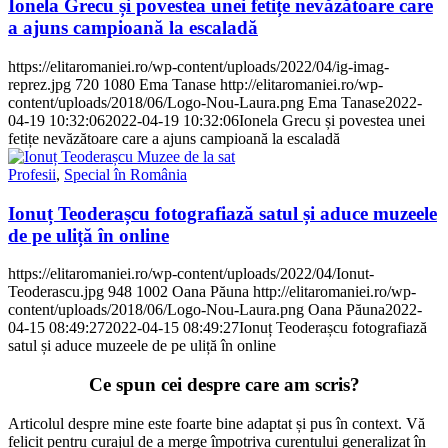
Ionela Grecu și povestea unei fetițe nevăzătoare care
a ajuns campioană la escaladă
https://elitaromaniei.ro/wp-content/uploads/2022/04/ig-imag-
reprez.jpg
720
1080
Ema Tanase
http://elitaromaniei.ro/wp-
content/uploads/2018/06/Logo-Nou-Laura.png
Ema Tanase
2022-
04-19 10:32:06
2022-04-19 10:32:06
Ionela Grecu și povestea unei
fetițe nevăzătoare care a ajuns campioană la escaladă
Profesii
,
Special în România
Ionuț Teoderașcu fotografiază satul și aduce muzeele
de pe uliță în online
https://elitaromaniei.ro/wp-content/uploads/2022/04/Ionut-
Teoderascu.jpg
948
1002
Oana Păuna
http://elitaromaniei.ro/wp-
content/uploads/2018/06/Logo-Nou-Laura.png
Oana Păuna
2022-
04-15 08:49:27
2022-04-15 08:49:27
Ionuț Teoderașcu fotografiază
satul și aduce muzeele de pe uliță în online
Ce spun cei despre care am scris?
Articolul despre mine este foarte bine adaptat și pus în context. Vă
felicit pentru curajul de a merge împotriva curentului generalizat în