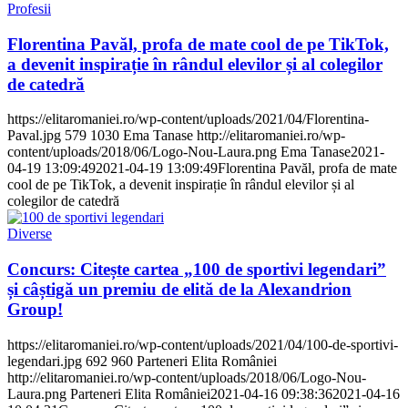
Profesii
Florentina Pavăl, profa de mate cool de pe TikTok,
a devenit inspirație în rândul elevilor și al colegilor
de catedră
https://elitaromaniei.ro/wp-content/uploads/2021/04/Florentina-
Paval.jpg
579
1030
Ema Tanase
http://elitaromaniei.ro/wp-
content/uploads/2018/06/Logo-Nou-Laura.png
Ema Tanase
2021-
04-19 13:09:49
2021-04-19 13:09:49
Florentina Pavăl, profa de mate
cool de pe TikTok, a devenit inspirație în rândul elevilor și al
colegilor de catedră
Diverse
Concurs: Citește cartea „100 de sportivi legendari”
și câștigă un premiu de elită de la Alexandrion
Group!
https://elitaromaniei.ro/wp-content/uploads/2021/04/100-de-sportivi-
legendari.jpg
692
960
Parteneri Elita României
http://elitaromaniei.ro/wp-content/uploads/2018/06/Logo-Nou-
Laura.png
Parteneri Elita României
2021-04-16 09:38:36
2021-04-16