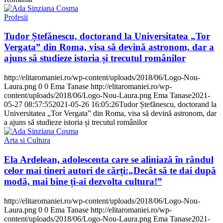
Profesii
Tudor Ștefănescu, doctorand la Universitatea „Tor
Vergata” din Roma, visa să devină astronom, dar a
ajuns să studieze istoria și trecutul românilor
http://elitaromaniei.ro/wp-content/uploads/2018/06/Logo-Nou-
Laura.png
0
0
Ema Tanase
http://elitaromaniei.ro/wp-
content/uploads/2018/06/Logo-Nou-Laura.png
Ema Tanase
2021-
05-27 08:57:55
2021-05-26 16:05:26
Tudor Ștefănescu, doctorand la
Universitatea „Tor Vergata” din Roma, visa să devină astronom, dar
a ajuns să studieze istoria și trecutul românilor
Arta si Cultura
Ela Ardelean, adolescenta care se aliniază în rândul
celor mai tineri autori de cărți:„Decât să te dai după
modă, mai bine ți-ai dezvolta cultura!”
http://elitaromaniei.ro/wp-content/uploads/2018/06/Logo-Nou-
Laura.png
0
0
Ema Tanase
http://elitaromaniei.ro/wp-
content/uploads/2018/06/Logo-Nou-Laura.png
Ema Tanase
2021-