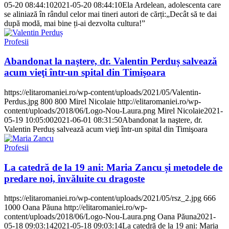
05-20 08:44:10
2021-05-20 08:44:10
Ela Ardelean, adolescenta care
se aliniază în rândul celor mai tineri autori de cărți:„Decât să te dai
după modă, mai bine ți-ai dezvolta cultura!”
Profesii
Abandonat la naştere, dr. Valentin Perduș salvează
acum vieţi într-un spital din Timişoara
https://elitaromaniei.ro/wp-content/uploads/2021/05/Valentin-
Perdus.jpg
800
800
Mirel Nicolaie
http://elitaromaniei.ro/wp-
content/uploads/2018/06/Logo-Nou-Laura.png
Mirel Nicolaie
2021-
05-19 10:05:00
2021-06-01 08:31:50
Abandonat la naştere, dr.
Valentin Perduș salvează acum vieţi într-un spital din Timişoara
Profesii
La catedră de la 19 ani: Maria Zancu și metodele de
predare noi, învăluite cu dragoste
https://elitaromaniei.ro/wp-content/uploads/2021/05/rsz_2.jpg
666
1000
Oana Păuna
http://elitaromaniei.ro/wp-
content/uploads/2018/06/Logo-Nou-Laura.png
Oana Păuna
2021-
05-18 09:03:14
2021-05-18 09:03:14
La catedră de la 19 ani: Maria