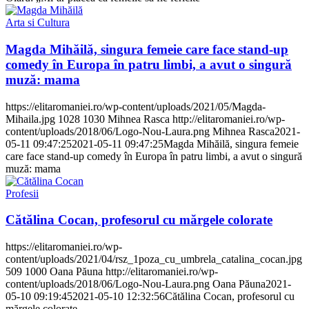
Arta si Cultura
Magda Mihăilă, singura femeie care face stand-up
comedy în Europa în patru limbi, a avut o singură
muză: mama
https://elitaromaniei.ro/wp-content/uploads/2021/05/Magda-
Mihaila.jpg
1028
1030
Mihnea Rasca
http://elitaromaniei.ro/wp-
content/uploads/2018/06/Logo-Nou-Laura.png
Mihnea Rasca
2021-
05-11 09:47:25
2021-05-11 09:47:25
Magda Mihăilă, singura femeie
care face stand-up comedy în Europa în patru limbi, a avut o singură
muză: mama
Profesii
Cătălina Cocan, profesorul cu mărgele colorate
https://elitaromaniei.ro/wp-
content/uploads/2021/04/rsz_1poza_cu_umbrela_catalina_cocan.jpg
509
1000
Oana Păuna
http://elitaromaniei.ro/wp-
content/uploads/2018/06/Logo-Nou-Laura.png
Oana Păuna
2021-
05-10 09:19:45
2021-05-10 12:32:56
Cătălina Cocan, profesorul cu
mărgele colorate