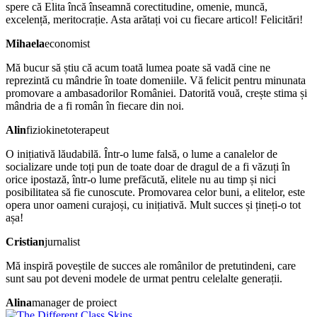
spere că Elita încă înseamnă corectitudine, omenie, muncă,
excelență, meritocrație. Asta arătați voi cu fiecare articol! Felicitări!
Mihaela
economist
Mă bucur să știu că acum toată lumea poate să vadă cine ne
reprezintă cu mândrie în toate domeniile. Vă felicit pentru minunata
promovare a ambasadorilor României. Datorită vouă, crește stima și
mândria de a fi român în fiecare din noi.
Alin
fiziokinetoterapeut
O inițiativă lăudabilă. Într-o lume falsă, o lume a canalelor de
socializare unde toți pun de toate doar de dragul de a fi văzuți în
orice ipostază, într-o lume prefăcută, elitele nu au timp și nici
posibilitatea să fie cunoscute. Promovarea celor buni, a elitelor, este
opera unor oameni curajoși, cu inițiativă. Mult succes și țineți-o tot
așa!
Cristian
jurnalist
Mă inspiră poveștile de succes ale românilor de pretutindeni, care
sunt sau pot deveni modele de urmat pentru celelalte generații.
Alina
manager de proiect